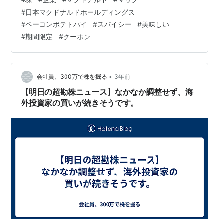
minato-377.hatenablog.jp さて、本題の"スパイシーベー
#
日本マクドナルドホールディングス
コンポテトパイ"についてですが👇 日本マクドナルドホー
#
ベーコンポテトパイ
#
スパイシー
#
美味しい
ルディングス アプリ画面より 2023年8月2日（水）から
#
期間限定
#
クーポン
期間限定で販売中の"スパイシーベーコンポテトパイ"🤤
テレビCMを観て、美味しそうだなと思い、早…
•
会社員、300万で株を掘る
3年前
【明日の超勘株ニュース】なかなか調整せず、海
外投資家の買いが続きそうです。