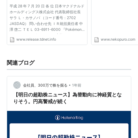
ド番号：2702 JASDAQ） 問い合わせ
割高感も知名度や優待
平成 28 年 7 月 20 日 各 位 日本マクドナルド
先 ＩＲ統括責任者 中澤 啓二 ＴＥＬ
でも安定の人気。外食
ホールディングス株式会社 代表取締役社長
03-6911-6
ランナー 直営店販
サラ Ｌ・カサノバ （コード番号：2702
イズ収入 - ねこぷろ
JASDAQ） 問い合わせ先 ＩＲ統括責任者 中
澤 啓二 ＴＥＬ 03-6911-6000 『Pokémon
GO』とのコラボレーション実施についての
www.release.tdnet.info
www.nekopuro.com
お知らせ 当社の連結子会社である日本マクド
ナルド株式会社（本社...
関連ブログ
•
会社員、300万で株を掘る
1年前
【明日の超勘株ニュース】為替動向に神経質とな
りそう。円高警戒が続く