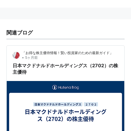
法人）が設立された1971年5月1日である。しかし、登記
上の設立日は旧株式会社タキレックが設立された1977年
1月19日である。1999年3月30日に旧株式会社タキレッ
クが日本マクドナルド株式会社に社名変更。2000年1月
関連ブログ
1日に旧株式会社タキレックの方の日本マクドナルド株
式会社が1971年設立の日本マクドナルド株式会社を吸収
合併した。2002年7月1日に持株会社に移行して現在の
「お得な株主優待情報！賢い投資家のための最新ガイド」
•
5ヶ月前
社名になった。
日本マクドナルドホールディングス（2702）の株
主優待