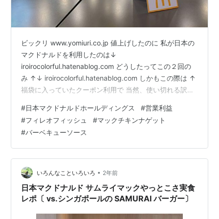
ビックリ www.yomiuri.co.jp 値上げしたのに 私が日本の
マクドナルドを利用したのは↓
iroirocolorful.hatenablog.com どうしたってこの２回の
み ↑↓ iroirocolorful.hatenablog.com しかもこの際は ↑
福袋に入っていたクーポン利用で 当然、使い切れる訳も
なく残りはあげちゃいました ご存知だと思いますが 日本
#
日本マクドナルドホールディングス
#
営業利益
マクドナルドは値上げしたとは言え、海外と比べてみれ
#
フィレオフィッシュ
#
マックチキンナゲット
ばまだまだ優しいです iroirocolorful.hatenablog.com
#
バーベキューソース
iroirocolorful.hatenablog.com iroirocolorful…
•
いろんなこといろいろ
2年前
日本マクドナルド サムライマックやっとこさ実食
レポ〔 vs.シンガポールの SAMURAI バーガー〕