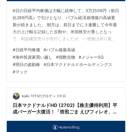
6日の日経平均株価は大幅に続伸して、3万2506円（前日
比289円高）で引けとなり、バブル経済崩壊後の高値更
新が続きました。 朝方は、前日までに３連騰して今年最
大の上げ幅を記録した反動や、米国株安が重しとなっ
て、利益確定売りが先行しましたが、一巡後は切り返し
て上げに転じました。外国人投資家の買い意欲は根強く
#
日経平均株価
#
バブル後最高値
あり、後場は一段高となりました。短期的な過熱感や高
#
海外投資家買い越し
#
指数先物
#
メジャーSQ
値警戒感は尾を引いていますが、下がれば買いが入り、
#
明日の超勘株
#
日本マクドナルドホールディングス
なかなか調整しないという状況が続いています。 明日の
#
マック
東京株式市場は、堅調地合い継続しそうです。 海外投資
家の買いは途切れず、引き続き海外勢の資金流入が期待
されます。一方、週末9日に株価指数数先…
•
kuki-1111のブログ
3年前
日本マクドナルドHD (2702)【株主優待利用】平
成バーガー大復活！「焙煎ごま えびフィレオ、ナ
ゲット、マックフロートメロン」を注文！