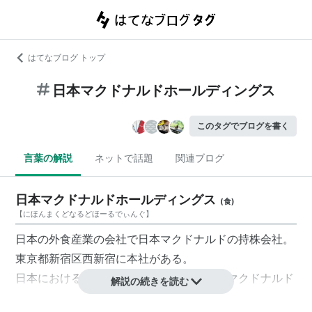
はてなブログ トップ
日本マクドナルドホールディングス
このタグでブログを書く
言葉の解説
ネットで話題
関連ブログ
日本マクドナルドホールディングス
(
食
)
【
にほんまくどなるどほーるでぃんぐ
】
日本の外食産業の会社で日本マクドナルドの持株会社。
東京都新宿区西新宿に本社がある。
日本におけるマクドナルドの創業は旧日本マクドナルド
解説の続きを読む
株式会社（現在ある日本マクドナルド株式会社とは違う