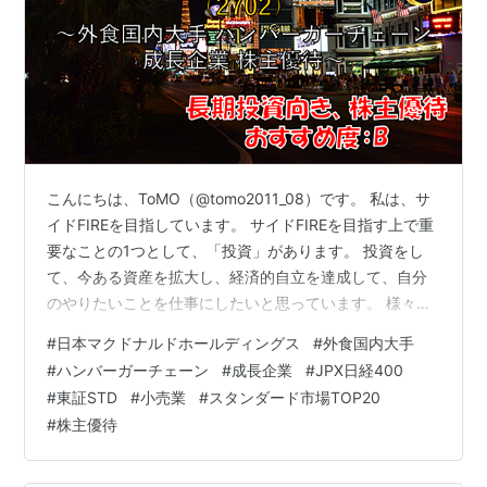
こんにちは、ToMO（@tomo2011_08）です。 私は、サ
イドFIREを目指しています。 サイドFIREを目指す上で重
要なことの1つとして、「投資」があります。 投資をし
て、今ある資産を拡大し、経済的自立を達成して、自分
のやりたいことを仕事にしたいと思っています。 様々な
投資の方法がありますが、その中の1つとして株式投資が
#
日本マクドナルドホールディングス
#
外食国内大手
あり、株式投資を行う上で株式銘柄を分析することは非
#
ハンバーガーチェーン
#
成長企業
#
JPX日経400
常に重要なことです。 日本株式投資をされる方の必需品
#
東証STD
#
小売業
#
スタンダード市場TOP20
といえるのが、以下の四季報になります。 お持ちでない
#
株主優待
方は、以下から購入して読まれることをお勧めします。
リンク 銘柄の事業内容は？、業績はどうか？、配当はい
くらなのか？…