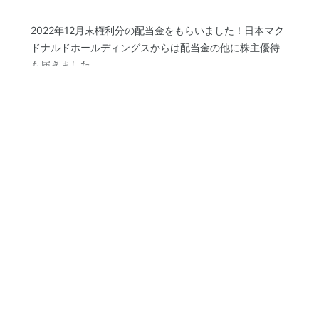
2022年12月末権利分の配当金をもらいました！日本マク
ドナルドホールディングスからは配当金の他に株主優待
も届きました
#
日本マクドナルドホールディングス
#
JT
#
高配当銘柄
#
株の配当金