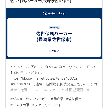
佐世保風バーガー(長崎県佐世保市)
クリックして下さい。 心からの励みになります。 宜しく
お願い申し上げます。
https://blog.with2.net/votes/item/246672?
sid=1367628 信濃毎日新聞電子版 先の見えないパチンコ
業から撤退 「コストコのファン」の社長 起死回生狙って
再販店に業種転換
#
グルメ
#
ハンバーガー
#
長崎県
#
佐世保市
https://www.shinmai.co.jp/news/article/CNTS2023122
#
アメリカ軍
#
ファミリーマート
800723 コストップ長野・公式インスタグラム