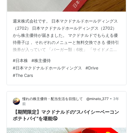
週末株式会社です。 日本マクドナルドホールディングス
（2702） 日本マクドナルドホールディングス（2702）
から株主優待が届きました。 マクドナルドでもらえる優
待冊子は， それぞれのメニューと無料交換できる 優待引
換券が入っていて 「バーガー類：6枚」 「サイドメニュ
ー：6枚」 「ドリンク：6枚」の 合計18枚が入っていま
#
日本株
#
株主優待
す。 高額な商品の値段としてバーガー類：490円サイド
#
日本マクドナルドホールディングス
#
Drive
メニュー：330円ドリンク類：290円合計：1,110円 この
#
The Cars
パターンで引き換えると 6,660円（1,110円×6枚）。 さ
らに優待は年2回もらえるため、 総額は13,320円となり
ます。 自宅の近くにマクドナルドの店…
•
憧れの株主優待・配当生活を目指して @minato_377
3年
前
【期間限定】マクドナルドの"スパイシーベーコン
ポテトパイ"を堪能🤤