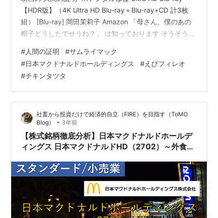
【HDR版】（4K Ultra HD Blu-ray＋Blu-ray+CD 計3枚
組） [Blu-ray] 岡田茉莉子 Amazon 「母さん、僕のあの
帽子どうしたでせうね？」 は知っております そうそう！
帽子ではなく 「僕のあのクーポンどうしたでしょう
#
人間の証明
#
サムライマック
ね？」 ↓ iroirocolorful.hatenablog.com 福袋に入ってい
#
日本マクドナルドホールディングス
#
えびフィレオ
たクーポンをすっかり忘れておりました 気がつけばもう
#
チキンタツタ
５月も半ば 日本ではマクドナルドに殆ど行かない私が ほ
ぼ半年ぶりに（福袋を購入した店…
社畜から投資だけで経済的自立（FIRE）を目指す（ToMO
•
Blog）
3年前
【株式銘柄徹底分析】日本マクドナルドホールデ
ィングス 日本マクドナルドHD（2702）～外食国
内大手 ハンバーガーチェーン 成長企業 株主優待
～