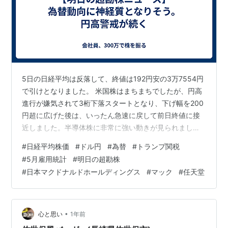
5日の日経平均は反落して、終値は192円安の3万7554円
で引けとなりました。 米国株はまちまちでしたが、円高
進行が嫌気されて3桁下落スタートとなり、下げ幅を200
円超に広げた後は、いったん急速に戻して前日終値に接
近しました。半導体株に非常に強い動きが見られました
が、その他銘柄は総じて弱く、プラス圏には浮上できま
#
日経平均株価
#
ドル円
#
為替
#
トランプ関税
せんでした。前引けにかけて売り直されると、後場は再
#
5月雇用統計
#
明日の超勘株
び200円超下げる場面もあるなど3桁安の状態が定着し
#
日本マクドナルドホールディングス
#
マック
#
任天堂
て、節目の3万7500円は割り込まなかったものの、安値
圏で取引を終えました。 明日の東京株式市場は、為替動
向に神経質となりそうです。 現在の流れでは、為替が円
高に振れてくると日本株には…
•
心と思い
1年前