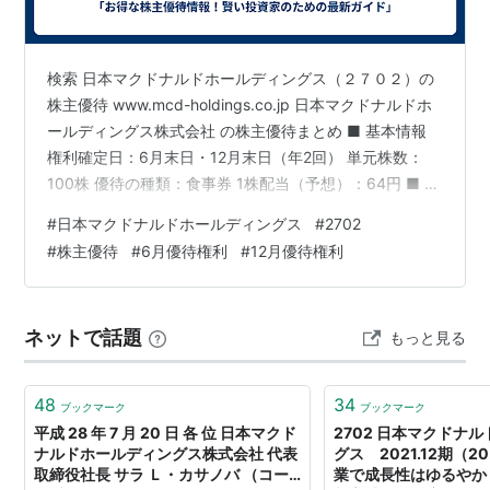
検索 日本マクドナルドホールディングス（２７０２）の
株主優待 www.mcd-holdings.co.jp 日本マクドナルドホ
ールディングス株式会社 の株主優待まとめ ■ 基本情報
権利確定日：6月末日・12月末日（年2回） 単元株数：
100株 優待の種類：食事券 1株配当（予想）：64円 ■ 株
主優待の内容 🎫 優待食事券（1冊＝6セット分） 1冊の内
#
日本マクドナルドホールディングス
#
2702
容： バーガー類引換券 ×6枚 サイドメニュー引換券 ×6枚
#
株主優待
#
6月優待権利
#
12月優待権利
ドリンク引換券 ×6枚 つまり、「バーガー＋サイド＋ド
リンク」のセットが6回分利用可能です。 ■ 贈呈基準（※
継続保有1年以上） 保有株数 もらえる冊数 100株以上 1
ネットで話題
もっと見る
冊 300株…
48
34
ブックマーク
ブックマーク
平成 28 年 7 月 20 日 各 位 日本マクド
2702 日本マクドナ
ナルドホールディングス株式会社 代表
グス 2021.12期（2
取締役社長 サラ Ｌ・カサノバ （コー
業で成長性はゆるやか