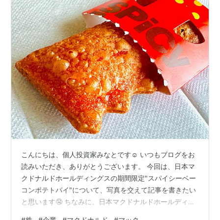
こんにちは、個人投資家みなとです☺️ いつもブログをお
読みいただき、ありがとうございます。 今回は、日本マ
クドナルドホールディングスの期間限定"スパイシーベー
コンポテトパイ"について、写真を交えて記事を書きたい
と思います🤤 ちなみに、日本マクドナルドホールディン
グスの企業情報や株主優待制度についてはコチラから👇
#
株
#
企業
#
マクドナルド
#
マック