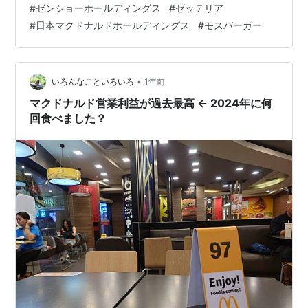
#
ゼンショーホールディングス
#
ゼッテリア
https://www.instagram.com/costop_nagano/ 神戸新聞
#
日本マクドナルドホールディングス
#
モスバーガー
ネクスト 老舗洋食店創業者に聞いた 長崎県佐世保市生ま
れの 「レ…
•
いろんなこといろいろ
1年前
マクドナルド営業利益が過去最高 ← 2024年に何
回食べました？