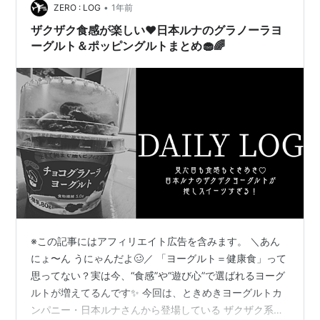
•
ZERO : LOG
1年前
ザクザク食感が楽しい❤︎日本ルナのグラノーラヨ
ーグルト＆ポッピングルトまとめ🧁🌈
※この記事にはアフィリエイト広告を含みます。 ＼あん
にょ〜ん うにゃんだよ🥴／ 「ヨーグルト＝健康食」って
思ってない？実は今、“食感”や“遊び心”で選ばれるヨーグ
ルトが増えてるんです✨ 今回は、ときめきヨーグルトカ
ンパニー・日本ルナさんから登場している ザクザク系ヨ