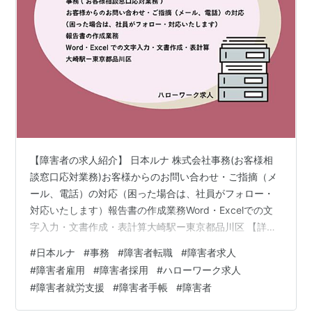
【障害者の求人紹介】 日本ルナ 株式会社事務(お客様相
談窓口応対業務)お客様からのお問い合わせ・ご指摘（メ
ール、電話）の対応（困った場合は、社員がフォロー・
対応いたします）報告書の作成業務Word・Excelでの文
字入力・文書作成・表計算大崎駅ー東京都品川区 【詳細
問い合わせ】 アンプティパでは多数、障がい者（障害
#
日本ルナ
#
事務
#
障害者転職
#
障害者求人
者）のための求人をご用意しています。無料登録いただ
#
障害者雇用
#
障害者採用
#
ハローワーク求人
きましたら 就職・転職に関するご相談をじっくり伺いま
#
障害者就労支援
#
障害者手帳
#
障害者
す。 面接準備、就職まで丁寧に支援させていただきま
す。 アンプティパサイト un-petit-pas.co.jp 無料登録 求