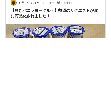
間 レシート有効期間／2022年10月1日（土）〜11月30日
•
お得でなるほど！モニター生活
4年前
（水…
【飲むバニラヨーグルト】熱望のリクエストが遂
に商品化されました！
バニラヨーグルトコミュニティ様から 新商品「飲むバニ
ラヨーグルト」4本と 「バニラヨーグルト 沖縄県産 パイ
ン」 3個入り×4パックが届きました～！ 実は以前、日本
ルナ様の親子オンラインイベントに参加した時、 「飲む