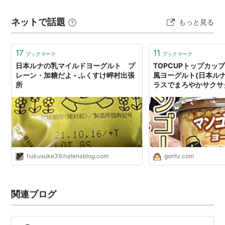
人：ハローワーク出典
ネットで話題
もっと見る
17
11
ブックマーク
ブックマーク
日本ルナの乳マイルドヨーグルト プ
TOPCUPトップカッ
レーン・加糖だよ - ふくすけ岬村出張
風ヨーグルト(日本ル
所
ラスでまろやかサクサク
hukusuke39.hatenablog.com
goritv.com
関連ブログ