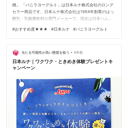
桃」 「バニラヨーグルト」は日本ルナ株式会社のロング
セラー商品です。日本ルナ株式会社は1964年創業のはっ
酵乳・乳酸菌飲料の専門メーカーで、現在は日本ハムグ
ループに属しています。 「バニラヨーグルト 山梨県産白
#
おすすめ度★★★
#
日本ルナ
#
バニラヨーグルト
桃」は山梨県産の白桃果汁（1％）を使用しているそうで
す。 ほんのりと色づいたヨーグルトがおいしそうです。
なめらかな口当たりと芳醇な白桃の味わいが素晴らしい
•
です。 カミさん これは本当においしい！ 「バニラヨー
当たる可能性が高い懸賞を狙う
4年前
グルト（プレーン）」と「バニラヨーグルト 福岡あまお
日本ルナ｜ワクワク・ときめき体験プレゼントキ
う苺」 「バニラヨーグル…
ャンペーン