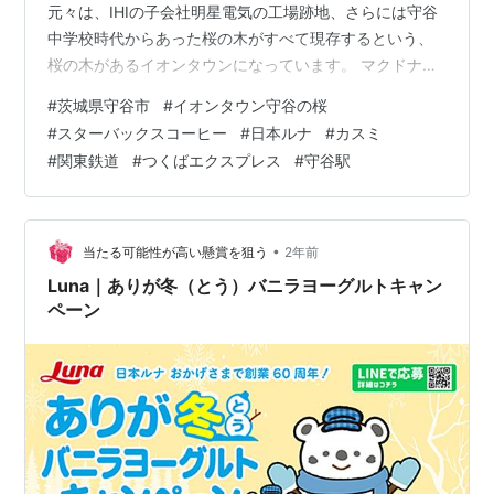
元々は、IHIの子会社明星電気の工場跡地、さらには守谷
中学校時代からあった桜の木がすべて現存するという、
桜の木があるイオンタウンになっています。 マクドナル
ドもはいっています。マクドナルド、最近、値上げした
#
茨城県守谷市
#
イオンタウン守谷の桜
みたいです。 スターバックスコーヒーイオンタウン守谷
#
スターバックスコーヒー
#
日本ルナ
#
カスミ
店。スタバも立地別価格導入で、最近、東京２３区内な
#
関東鉄道
#
つくばエクスプレス
#
守谷駅
どで値上げしましたが、４月からは別の形で値上げする
みたいです。 スタバのヨーグルトの食べ方は、少し工夫
がいります。 ヨーグルトのメーカーは、日本ルナ京都工
場でした。日本ルナは、バニラヨーグ…
•
当たる可能性が高い懸賞を狙う
2年前
Luna｜ありが冬（とう）バニラヨーグルトキャン
ペーン