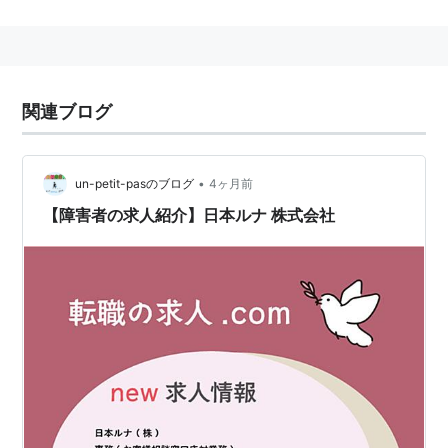
る。
日本初の「飲むヨーグルト」を販売したメーカー。濃厚
で本格的な味わいの、独創的なヨーグルトの数々にはフ
ァンも多い。主要コンビニエンスストアのプライベート
関連ブログ
ブランドの提供なども行っている。
マスコットキャラクターはルナちゃん。
フランスの有名料理学校「ル・コルドンブルー」と提携
•
un-petit-pasのブログ
4ヶ月前
して、同名ブランドの高級デザートヨーグルトを販売し
【障害者の求人紹介】日本ルナ 株式会社
ている。