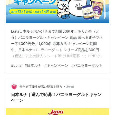
Luna日本ルナおかげさまで創業60周年！ありが冬（と
う）バニラヨーグルトキャンペーン 賞品 選べる電子マネ
ー等1,000円分／1,000名 応募方法 キャンペーン期間
中、日本ルナ バニラヨーグルト シリーズ商品を300円
（税込）以上の購入レシート等でLINE応募 １）LINEで
「バニラヨーグルト（日本ルナ）LINE公式アカウント」
#
Luna
#
日本ルナ
#
キャンペーン
#
バニラヨーグルト
を友だち追加２）LINEのトークルームに立ち上がる応募
画面をタップ３）LINEのトークルームにレシート画像を
投稿４）応募受付の返信で完了 応募期間 2024年12月1日
•
（日）〜2025年1月31日（金）23:59まで 締切 個人的感
当たる可能性が高い懸賞を狙う
2年前
想 バニラヨーグルト シリーズ商品…
日本ルナ｜選んで応募！バニラヨーグルトキャン
ペーン