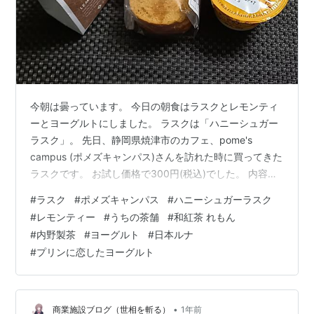
今朝は曇っています。 今日の朝食はラスクとレモンティ
ーとヨーグルトにしました。 ラスクは「ハニーシュガー
ラスク」。 先日、静岡県焼津市のカフェ、pome's
campus (ポメズキャンパス)さんを訪れた時に買ってきた
ラスクです。 お試し価格で300円(税込)でした。 内容量
は8枚。 砂糖と蜂蜜の程良い甘さのラスク。 ザクザクと
#
ラスク
#
ポメズキャンパス
#
ハニーシュガーラスク
した食感が良くて美味しかったです。 レモンティーはう
#
レモンティー
#
うちの茶舗
#
和紅茶 れもん
ちの茶舗「和紅茶 れもん」。 先日、静岡市美術館を訪れ
#
内野製茶
#
ヨーグルト
#
日本ルナ
た時にミュージアムショップ&カフェで買ってきた紅茶で
#
プリンに恋したヨーグルト
す。 756円(税込)でした。 名称は和紅茶 れもん。 原材料
名は紅茶(静岡県産)、レモン(瀬戸内産)。 内容量…
•
商業施設ブログ（世相を斬る）
1年前