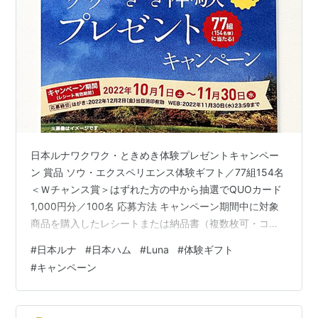
日本ルナワクワク・ときめき体験プレゼントキャンペー
ン 賞品 ソウ・エクスペリエンス体験ギフト／77組154名
＜Ｗチャンス賞＞はずれた方の中から抽選でQUOカード
1,000円分／100名 応募方法 キャンペーン期間中に対象
商品を購入したレシートまたは納品書（複数枚可・コピ
ー不可）を専用応募はがきもしくは市販の郵便はがきに
#
日本ルナ
#
日本ハム
#
Luna
#
体験ギフト
貼り、住所・氏名（フリガナ）・電話番号・性別・年齢
#
キャンペーン
を明記の上、応募またはWebから応募 宛先／〒541-
8699 日本郵便株式会社 大阪東郵便局留日本ルナ「ワク
ワク・ときめき体験プレゼントキャンペーン」係 応募期