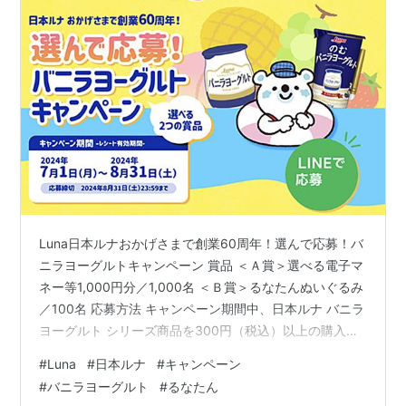
Luna日本ルナおかげさまで創業60周年！選んで応募！バ
ニラヨーグルトキャンペーン 賞品 ＜Ａ賞＞選べる電子マ
ネー等1,000円分／1,000名 ＜Ｂ賞＞るなたんぬいぐるみ
／100名 応募方法 キャンペーン期間中、日本ルナ バニラ
ヨーグルト シリーズ商品を300円（税込）以上の購入レ
シート等でLINE応募 １）LINEで「バニラヨーグルト（日
#
Luna
#
日本ルナ
#
キャンペーン
本ルナ）LINE公式アカウント」を友だち追加２）LINEの
#
バニラヨーグルト
#
るなたん
トークルームに立ち上がる応募画面をタップ３）応募フ