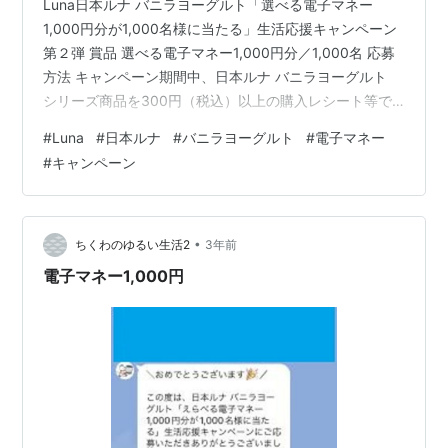
Luna日本ルナ バニラヨーグルト「選べる電子マネー
1,000円分が1,000名様に当たる」生活応援キャンペーン
第２弾 賞品 選べる電子マネー1,000円分／1,000名 応募
方法 キャンペーン期間中、日本ルナ バニラヨーグルト
シリーズ商品を300円（税込）以上の購入レシート等で
LINE応募 １）LINEで「バニラヨーグルト（日本ルナ）
#
Luna
#
日本ルナ
#
バニラヨーグルト
#
電子マネー
LINE公式アカウント」を友だち追加２）LINEのトークル
#
キャンペーン
ームに立ち上がる応募画面をタップ３）LINEのトークル
ームにレシート画像を投稿４）応募受付の返信で完了 応
募期間 2023年12月1日（金）〜2024年1月31日（水）
23:59まで 締切 個人的感想 …
•
ちくわのゆるい生活2
3年前
電子マネー1,000円