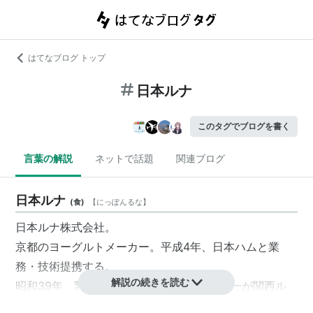
はてなブログ トップ
日本ルナ
このタグでブログを書く
言葉の解説
ネットで話題
関連ブログ
日本ルナ
(
食
)
【
にっぽんるな
】
日本ルナ株式会社
。
京都のヨーグルトメーカー。平成4年、日本ハムと業
務・技術提携する。
解説の続きを読む
昭和39年、乳酸菌の研究家でもある姫野陽一が関西ル
ナとして創業。平成13年「日本ルナ」に社名を変更す