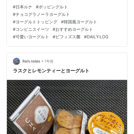
ーグルトの代表格、 「TOPCUP チョコグラノーラヨーグ
#
日本ルナ
#
ポッピングルト
ルト」と「POPingurt（ポッピングルト）」をご紹介して
#
チョコグラノーラヨーグルト
いくね〜💕 🏢ちょこっと企業紹介：日本ルナってどんな
#
ヨーグルトトッピング
#
韓国風ヨーグルト
会社？ 🍫TOPCUP チョコグラノーラヨーグルト 🍬
#
コンビニスイーツ
#
おすすめヨーグルト
POPingurt（ポッピングルト）クランチボール＆ヨーグル
#
可愛いヨーグルト
#
ビフィズス菌
#
DAILY:LOG
ト 📝まとめ：日本ルナの“食感系ヨーグルト”はここ…
•
Rei’s notes
1年前
ラスクとレモンティーとヨーグルト