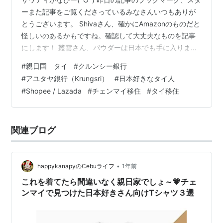
ーまた記事をご覧くださっているみなさんいつもありが
とうございます。 Shivaさん、確かにAmazonのものだと
怪しいのあるかもですね。確認して大丈夫なものを記事
にします！ 叢雲さん、パウダーは日本でも手に入ります
か！かなぴーの相棒のカオニャオちゃんで～す(´∀｀*)ｳﾌ
#
親日国 タイ
#
クルンシー銀行
ﾌ モルさん、ヤードム作りまで万博ではあったんですね
#
アユタヤ銀行（Krungsri）
#
日本好きなタイ人
Σ(･ω･ﾉ)ﾉ！そりゃ参加したい！ さて、タイは超親日国だ
#
Shopee / Lazada
#
チェンマイ移住
#
タイ移住
と私は実際に移住してみて感じるんですが、日常のちょ
っとしたところにも感じます。 クルンシー銀行のATMに
日本博の広告 少し前になりますが、タイ語学校に払う授
関連ブログ
業…
•
happykanapyのCebuライフ
1年前
これを着てたら間違いなく親日家でしょ～💗チェ
ンマイで見つけた日本好きさん向けTシャツ３選