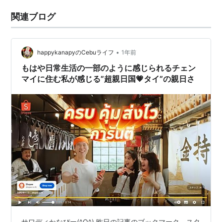
関連ブログ
•
happykanapyのCebuライフ
1年前
もはや日常生活の一部のように感じられるチェン
マイに住む私が感じる”超親日国💗タイ”の親日さ
サワディかなぴー(^O^) 昨日の記事のブックマーク、スタ