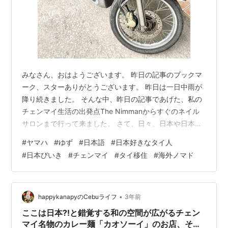
みなさん、おはようございます。 昨日の記事のブックマ
ーク、スターありがとうございます。 昨日は一日中雨が
降り続きました。 そんな中、昨日の記事であげた、私の
チェンマイ生活の出発点The Nimmanからすぐのネイル
サロンまで行って来ました。 さて、日々、日本や日本語
を感じながら暮らせる街チェンマイです。 ちょっと久し
#
ヤマハ
#
ゆず
#
日本語
#
日本好きなタイ人
ぶりになりましたが、チェンマイで見かける日本語【さ
#
日本びいき
#
チェンマイ
#
タイ移住
#
海外ノマド
りげなく日本語編】です。 アリ ニマンへミンにあるカフ
ェですが、店名がアリです。 店名は大きく書かれている
ことが多いですが、かなり控えめです。 タイ語メイン 普
通に考えたら、ここはタイなのでタイ語メインなのが当
•
happykanapyのCebuライフ
3年前
たり前なんですが・・・…
ここは日本⁈と錯覚する和の空間が広がるチェン
マイ名物のカレー麺「カオソーイ」のお店、その