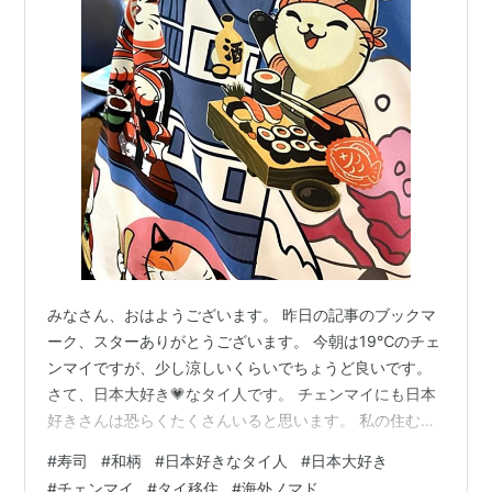
みなさん、おはようございます。 昨日の記事のブックマ
ーク、スターありがとうございます。 今朝は19℃のチェ
ンマイですが、少し涼しいくらいでちょうど良いです。
さて、日本大好き💗なタイ人です。 チェンマイにも日本
好きさんは恐らくたくさんいると思います。 私の住むコ
ンドのオーナーさんも日本が一番好き！と言っています
#
寿司
#
和柄
#
日本好きなタイ人
#
日本大好き
(^O^) 私は今タイ語を習いに週に２回学校に通っています
#
チェンマイ
#
タイ移住
#
海外ノマド