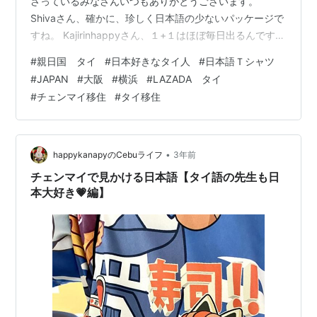
さっているみなさんいつもありがとうございます。
Shivaさん、確かに、珍しく日本語の少ないパッケージで
すね。 Kajirinhappyさん、１+１はほぼ毎日出るんですよ
～でもおばあちゃんのお店の方が安いです！ さて、親日
#
親日国 タイ
#
日本好きなタイ人
#
日本語Ｔシャツ
国タイ、そしてここチェンマイでも日本の人気を感じさ
#
JAPAN
#
大阪
#
横浜
#
LAZADA タイ
せるお店や観光スポットが数多くあります。 日系のお店
#
チェンマイ移住
#
タイ移住
も多くあるし、日本風に見せかけたまともな物、日本風
に見せかけたまともではないものまで日本をイメージし
た物も多く見かけます。 以前にも何度も挙げている
LAZADA Th…
•
happykanapyのCebuライフ
3年前
チェンマイで見かける日本語【タイ語の先生も日
本大好き💗編】