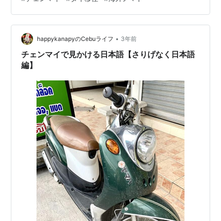
が、今の先生もどうやら日本好きさんのひとりのようで
す。 今回はチェンマイで見かける日本語【タイ語の先生
も日本大好き💗編】です。 先生が日本好きなんだろうと
感じるのは、持っている小物や身に付けている物、そし
•
happykanapyのCebuライフ
3年前
て用意して来る教材を見ても…
チェンマイで見かける日本語【さりげなく日本語
編】