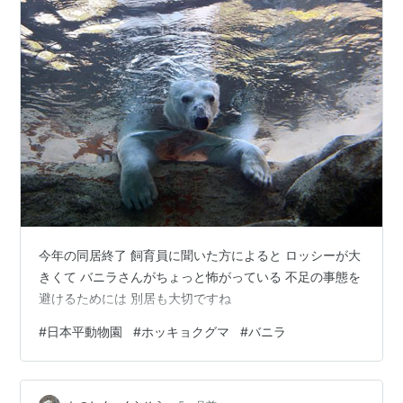
今年の同居終了 飼育員に聞いた方によると ロッシーが大
きくて バニラさんがちょっと怖がっている 不足の事態を
避けるためには 別居も大切ですね
#
日本平動物園
#
ホッキョクグマ
#
バニラ