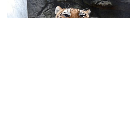
猛獣館299のアムールトラさん どっちが ♀ ノゾミ(2011
年)広島市安佐動物公園生まれ、2018年来園♂ フジ(2010
年)当園生まれだったか 記録し忘れた 外の飼育場と 室内
にいます
#
日本平動物園
#
猛獣館299
#
アムールトラ
#
ノゾミ
#
フジ