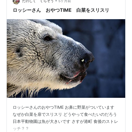
•
たのしく くらそう
5ヶ月前
ロッシーさん おやつTIME 白菜をスリスリ
ロッシーさんのおやつTIME お鼻に野菜がついています
なぜか白菜を扉でスリスリ どうやって食べたいのだろう
日本平動物園は魚が大きいです さすが港町 食後のストレ
ッチ？？