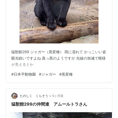
猛獣館299 ジャガー（黒変種） 雨に濡れて かっこいい姿
眼光鋭いですよね 真っ黒のようですが 光線の加減で模様
が見えるとか
#
日本平動物園
#
ジャガー
#
黒変種
•
たのしく くらそう
5ヶ月前
猛獣館299の仲間達 アムールトラさん