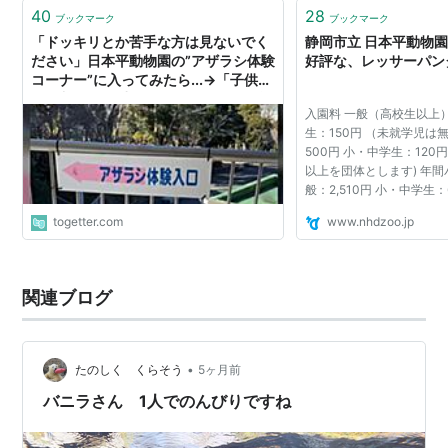
40
28
ブックマーク
ブックマーク
「ドッキリとか苦手な方は見ないでく
静岡市立 日本平動物
ださい」日本平動物園の”アザラシ体験
好評な、レッサーパン
コーナー”に入ってみたら...→「子供た
ちが入って絶叫してた」「まさかの食
入園料 一般（高校生以上）
われる側の体験だった」
生：150円 （未就学児は
500円 小・中学生：120円
以上を団体とします) 年
般：2,510円 小・中学生：
togetter.com
www.nhdzoo.jp
関連ブログ
•
たのしく くらそう
5ヶ月前
バニラさん 1人でのんびりですね