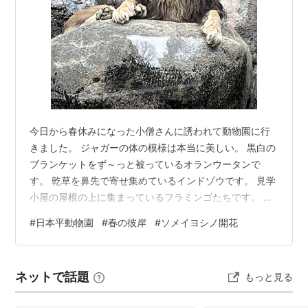
今日から春休みになった小僧さんに誘われて動物園に行
きました。 ジャガーの体の模様は本当に美しい。 黒白の
ブランケットをず～っと被っているオランウータンで
す。 乾草を鼻先で寄せ集めているインドゾウです。 見学
小屋の屋根の上に集まっているフラミンゴたちです。 ソ
メイヨシノが開花しました。 今日は20度近い気温になり
#
日本平動物園
#
春の彼岸
#
ソメイヨシノ開花
ましたが、晴れたり曇ったり小雨が降ったりと、複雑な
お天気でした。 にほんブログ村 にほんブログ村 フレン
チ・ブルドッグランキング 拍手ボタン ランキング参加中
ネットで話題
もっと見る
gooからきました