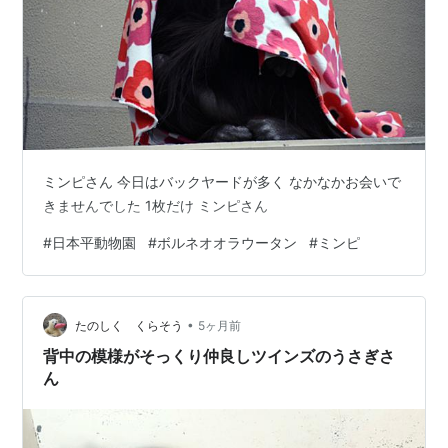
ミンピさん 今日はバックヤードが多く なかなかお会いで
きませんでした 1枚だけ ミンピさん
#
日本平動物園
#
ボルネオオラウータン
#
ミンピ
•
たのしく くらそう
5ヶ月前
背中の模様がそっくり仲良しツインズのうさぎさ
ん