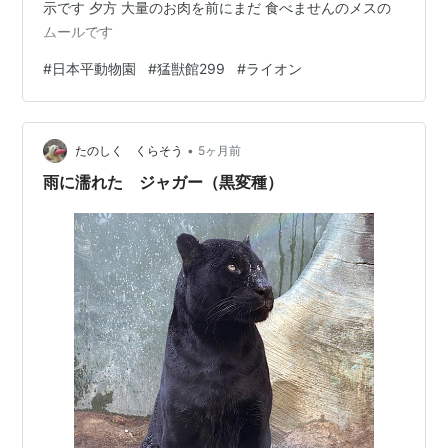
示です 夕方 大量のお肉を前にまだ 食べませんのメスの
ムールです
#
日本平動物園
#
猛獣館299
#
ライオン
•
たのしく くらそう
5ヶ月前
雨に濡れた ジャガー（黒変種）