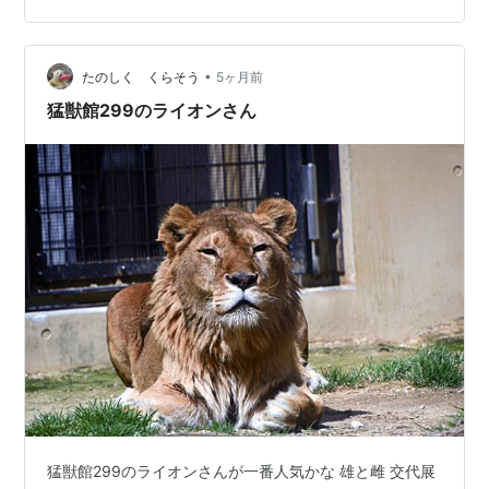
•
たのしく くらそう
5ヶ月前
猛獣館299のライオンさん
猛獣館299のライオンさんが一番人気かな 雄と雌 交代展