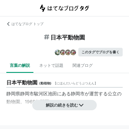
はてなブログ トップ
日本平動物園
このタグでブログを書く
言葉の解説
ネットで話題
関連ブログ
日本平動物園
(
動植物
)
【
にほんだいらどうぶつえん
】
静岡県静岡市駿河区池田にある静岡市が運営する公立の
動物園。1969年開園。
解説の続きを読む