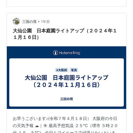
ライトアップがさらにカラフルに！ 使用機材紹介 会津絵
ろうそく紹介 まとめ：『会津絵ろうそくまつり』は大人
も子どもも1人でも家族連れも楽しめるお祭り！ 会津蘆名
•
三国の境
1年前
時代から続いた大名庭園『御薬園…
大仙公園 日本庭園ライトアップ（２０２４年１
１月１６日）
お早うございます♪(令和７年４月１８日） 大阪府の今日
の天気予報 ☁｜☀ 最高予想気温 ２５℃（堺市 ５時２０
分 １５．５℃） 今日もマイペースで頑張りたいといま