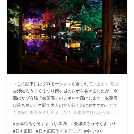
（この記事にはプロモーションが含まれています） 前回
会津絵ろうそくまつり鶴ヶ城のレポを書きましたが、今
回はサブ会場『御薬園』のレポをお届けします！御薬園
は落ち着いた空間で大人の方が行くのにおすすめ。とて
も素敵な風景が楽しめました！ 会津蘆名時代から続いた
大名庭園『御薬園（おやくえん）』で夜の灯りを楽しむ
#
会津絵ろうそくまつり2026
#
会津絵ろうそくまつり
幻想的な竹の灯りを道標に会場内へ カラフルなライトア
#
日本庭園
#
日本庭園ライトアップ
#
冬まつり
ップと心字の池の水鏡が美しすぎる カメラで撮ることで