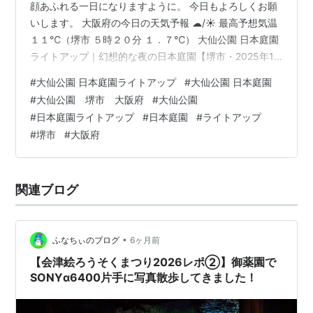
顔あふれる一日になりますように。 今日もよろしくお願
いします。 大阪府の今日の天気予報 ☁/☀ 最高予想気温
１１℃（堺市 ５時２０分 １．７℃） 大仙公園 日本庭園
ライトアップ｜幻想的な夜の日本庭園【堺市・2025年11
月22日】 大阪府堺市にある 大仙公園 日本庭園のライト
#
大仙公園 日本庭園ライトアップ
#
大仙公園 日本庭園
アップの様子です。 昼間とは違う幻想的な雰囲気に包ま
#
大仙公園 堺市 大阪府
#
大仙公園
れた日本庭園。 池や木々がライトに照らされ、静かな夜
#
日本庭園ライトアップ
#
日本庭園
#
ライトアップ
の美しさを楽しめます。 撮影日：2025年11月22日 場
#
堺市
#
大阪府
所：大仙公園 日本庭園（大阪府堺市） 夜の日本庭園の魅
力をぜひご覧ください。
関連ブログ
•
ふなちぃのブログ
6ヶ月前
【会津絵ろうそくまつり2026レポ②】御薬園で
SONYα6400片手に写真散歩してきました！