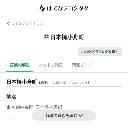
はてなブログ トップ
日本橋小舟町
このタグでブログを書く
言葉の解説
ネットで話題
関連ブログ
日本橋小舟町
(
地理
)
【
にほんばしこぶなちょう
】
地名
東京都中央区
日本橋小舟町
解説の続きを読む
関連