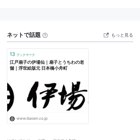
→
日本橋
ネットで話題
もっと見る
13
ブックマーク
江戸扇子の伊場仙｜扇子とうちわの老
舗｜浮世絵版元 日本橋小舟町
www.ibasen.co.jp