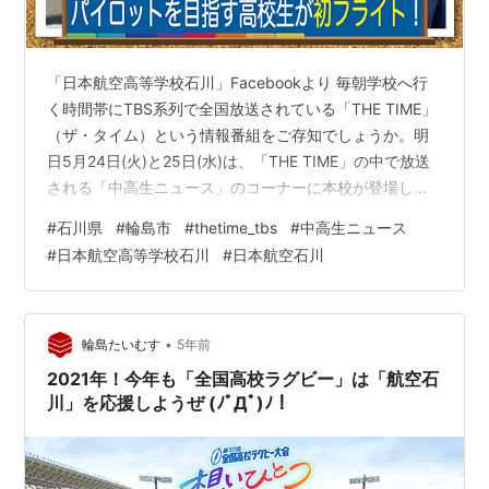
「日本航空高等学校石川」Facebookより 毎朝学校へ行
く時間帯にTBS系列で全国放送されている「THE TIME」
（ザ・タイム）という情報番組をご存知でしょうか。明
日5月24日(火)と25日(水)は、「THE TIME」の中で放送
される「中高生ニュース」のコーナーに本校が登場しま
す。2日間に渡って将来パイロットを目指す生徒の初フラ
#
石川県
#
輪島市
#
thetime_tbs
#
中高生ニュース
イトの様子や、本校ダンス部が取り組むYouTube動画撮
#
日本航空高等学校石川
#
日本航空石川
影の裏側などが紹介されます。 放送時間は両日とも午前
6：40分過ぎ〜です。ぜひ皆さんご覧ください。 TBSテ
レビ「THE TIME」 THE TIME, www.tbs.co.jp あさ5時20
分スタート「ニ…
•
輪島たいむす
5年前
2021年！今年も「全国高校ラグビー」は「航空石
川」を応援しようぜ (ﾉﾟДﾟ)ﾉ！