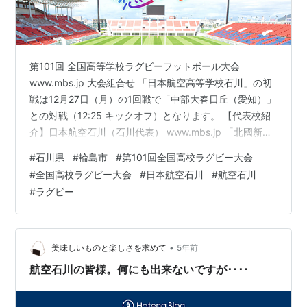
第101回 全国高等学校ラグビーフットボール大会
www.mbs.jp 大会組合せ 「日本航空高等学校石川」の初
戦は12月27日（月）の1回戦で「中部大春日丘（愛知）」
との対戦（12:25 キックオフ）となります。 【代表校紹
介】日本航空石川（石川代表） www.mbs.jp 「北國新
聞」HPより www.hokkoku.co.jp パス成功率、タックル
#
石川県
#
輪島市
#
第101回全国高校ラグビー大会
回数… 数値化で弱点修正、改善 ２７日に開幕する全国高
#
全国高校ラグビー大会
#
日本航空石川
#
航空石川
校ラグビー大会に臨む航空高石川（輪島市）で、部員７
#
ラグビー
人が日々の練習や試合を検証する「分析班」としてチー
ムを支えている。パスの成功率やタックルの回数などプ
レーの傾向を数値化し、緻密に分析すること…
•
美味しいものと楽しさを求めて
5年前
航空石川の皆様。何にも出来ないですが････