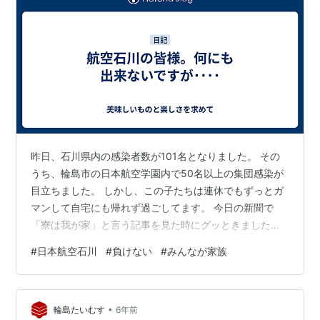
昨日、石川県内の感染者数が101名となりました。 その
うち、輪島市の日本航空学園内で50名以上の集団感染が
目立ちました。 しかし、この子たちは連休でもずっとガ
マンして自宅にも帰れず過ごしてます。 今日の新聞で
「寮は我が家」と言う記事を見た時にグッときました。
皆様はご自宅でも外出先同様ずっとマスクをしています
#
日本航空石川
#
負けない
#
みんなが家族
か？ 家族でご飯を食べる時も会話をせずに食べてます
か？ お風呂を共有していませんか？ 僕はこの3項目は全
く守っていませんm(__)m だって僕の生活する場所なの
•
で････ 皆様はご家族と同じ屋根の下に暮らしていません
輪島たいむす
6年前