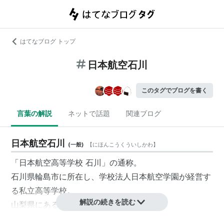
はてなブログ トップ
日本航空石川
このタグでブログを書く
言葉の解説
ネットで話題
関連ブログ
日本航空石川
(
一般
)
【
にほんこうくういしかわ
】
「日本航空高等学校 石川」の通称。
石川県輪島市に所在し、学校法人日本航空学園が経営す
る私立高等学校。
解説の続きを読む
山梨県にある日本航空高等学校の系列校。
2003年4月に「
日本航空第二高等学校
」として開校。