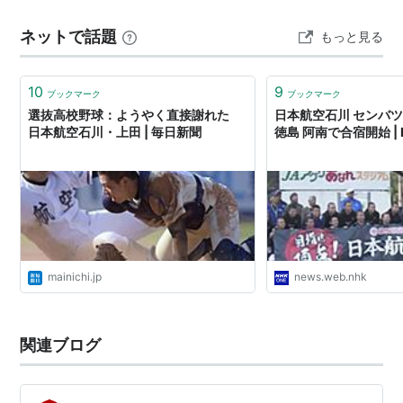
院、中央学院、関東一 〇東海（３←２） 豊川、宇治山田
ネットで話題
もっと見る
商、愛工大名電 〇北信越（２）＋神宮枠（１） 星稜、敦
賀気比、日本航空石川 〇…
10
9
ブックマーク
ブックマーク
選抜高校野球：ようやく直接謝れた
日本航空石川 センバ
日本航空石川・上田 | 毎日新聞
徳島 阿南で合宿開始 |
mainichi.jp
news.web.nhk
関連ブログ