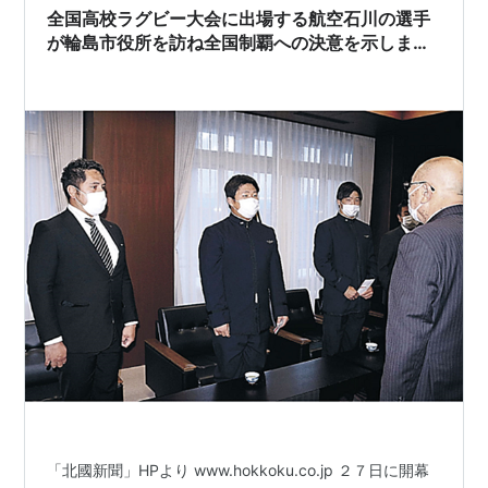
か？ この子たちや学校が悪いとは僕は思いません。 神経
全国高校ラグビー大会に出場する航空石川の選手
質になっているのは分…
が輪島市役所を訪ね全国制覇への決意を示しまし
た (ﾉﾟДﾟ)ﾉ！
「北國新聞」HPより www.hokkoku.co.jp ２７日に開幕