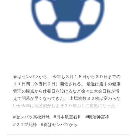
春はセンバツから。 今年も３月１８日から３０日までの
１１日間（休養日２日）開催される。 最近は選手の健康
管理の観点から休養日を設けるなど徐々に大会日数が増
えて開幕が早くなってきた。 出場校数３２校は変わらな
いが今年は地区割がおよそ２０年ぶりに変更になった。
既にご承知おきのことと思われるが書いた方が見た目整
#
センバツ高校野球
#
日本航空石川
#
明治神宮枠
うので以下に出場校を記する。 〇北海道（１） 北海 〇
#
２１世紀枠
#
春はセンバツから
東北（３←２） 青森山田、八戸学院光星、学法石川 〇関
東・東京（６） 作新学院、山梨学院、健大高崎、常総学