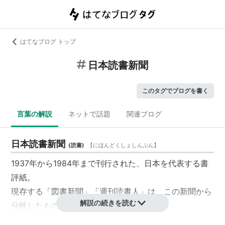
はてなブログ トップ
日本読書新聞
このタグでブログを書く
言葉の解説
ネットで話題
関連ブログ
日本読書新聞
(
読書
)
【
にほんどくしょしんぶん
】
1937年から1984年まで刊行された、日本を代表する書
評紙。
現存する「
図書新聞
」「
週刊読書人
」は、この新聞から
解説の続きを読む
分岐したもの。