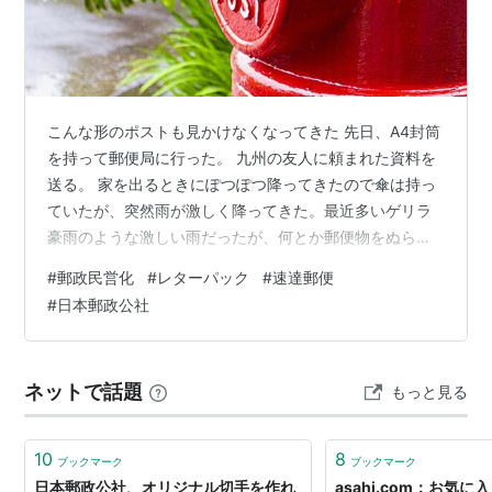
こんな形のポストも見かけなくなってきた 先日、A4封筒
を持って郵便局に行った。 九州の友人に頼まれた資料を
送る。 家を出るときにぽつぽつ降ってきたので傘は持っ
ていたが、突然雨が激しく降ってきた。最近多いゲリラ
豪雨のような激しい雨だったが、何とか郵便物をぬらさ
ないで郵便局に到着した。 郵便局の窓口で、「普通郵便
#
郵政民営化
#
レターパック
#
速達郵便
でいいですか」と問われ、「いいです」と答えると「配
#
日本郵政公社
達は来週になりますよ」と言われた。 今日は水曜日で、
到着するのは金曜日と踏んでいた。 普通郵便物の土日祝
日の配達廃止の影響にしてもかかり過ぎだろうと内心思
ネットで話題
もっと見る
った。 「来週では遅すぎるなあ」と言いながら「それな
ら、速達にしてください」と言った。…
10
8
ブックマーク
ブックマーク
日本郵政公社、オリジナル切手を作れ
asahi.com：お気