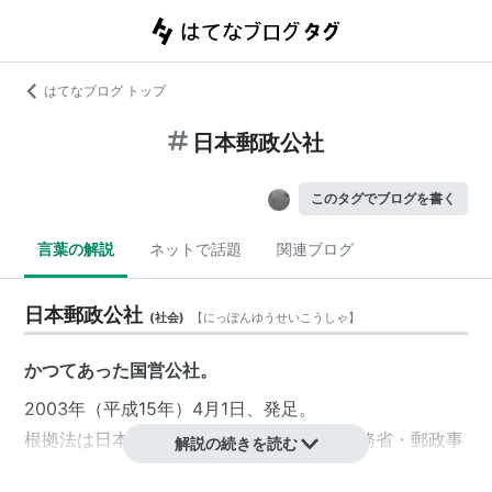
はてなブログ トップ
日本郵政公社
このタグでブログを書く
言葉の解説
ネットで話題
関連ブログ
日本郵政公社
(
社会
)
【
にっぽんゆうせいこうしゃ
】
かつてあった国営公社。
2003年（平成15年）4月1日、発足。
根拠法は日本郵政公社法であり、前身は
総務省
・
郵政事
解説の続きを読む
業庁
。