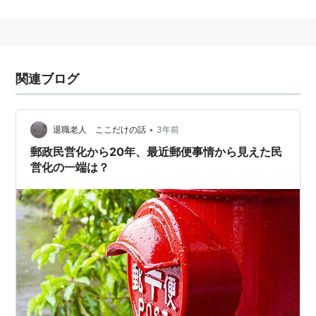
郵政民営化法
の規定により、2007年10月1日に解散し
た。
全事業は
日本郵政
株式会社に移管され、各事業ごとに分
割・分社化された。
関連ブログ
•
退職老人 ここだけの話
3年前
郵政民営化から20年、最近郵便事情から見えた民
営化の一端は？