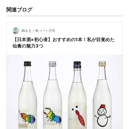
関連ブログ
•
めんと～れ
1ヶ月前
【日本酒×初心者】おすすめの1本！私が目覚めた
仙禽の魅力3つ