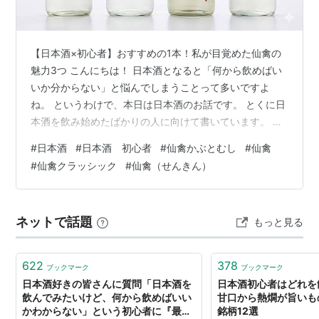
【日本酒×初心者】おすすめの1本！私が目覚めた仙禽の
魅力3つ こんにちは！ 日本酒となると「何から飲めばい
いか分からない」と悩んでしまうことって多いですよ
ね。 というわけで、本日は日本酒のお話です。 とくに日
本酒を飲み始めたばかりの人に向けて書いています。 ま
ずはこの1本！ その名も仙禽（せんきん）です。 それで
#
日本酒
#
日本酒 初心者
#
仙禽かぶとむし
#
仙禽
はスタート！ 居酒屋の苦い思い出で止まっていません
#
仙禽クラッシック
#
仙禽（せんきん）
か？ 20代のころに経験した「酔うための日本酒」のトラ
ウマ 40代になって訪れた、友人たちとの小さな転機 私
が日本酒を大好きになった魔法の1本 季節ごとに変わる可
ネットで話題
もっと見る
愛いボトルが、次の楽しみをくれる 最後に：あなたの夜
が、もっと愛おしい時間…
622
378
ブックマーク
ブックマーク
日本酒好きの皆さんに質問「日本酒を
日本酒初心者はどれを
飲んでみたいけど、何から飲めばいい
甘口から熱燗が旨いも
かわからない」という初心者に『最初
銘柄12選