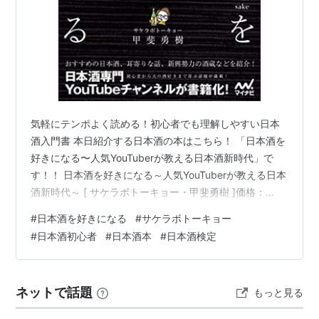
気軽にテンポよく読める！初心者でも理解しやすい日本
酒入門書 本日紹介する日本酒の本はこちら！ 「日本酒を
好きになる〜人気YouTuberが教える日本酒新時代」で
す！！ 日本酒を好きになる～人気YouTuberが教える日本
酒新時代～ [ サケラボトーキョー・甲斐勇樹 ]価格：
1,694円（税込、送料無料) (2026/5/16時点) 新品で購入
#
日本酒を好きになる
#
サケラボトーキョー
してから3ヶ月で何故かボロボロです。 鞄に入れて持ち
#
日本酒初心者
#
日本酒本
#
日本酒検定
歩いていたからだと思います・・・笑 本記事は自称日本
酒中級者（日本酒歴約2年／日本酒検定2級所持）による
レビューとなっております。 あらかじめご了承くださ
ネットで話題
もっと見る
い。 ① 日本酒を好きになるを読んだ感想【総評】 …