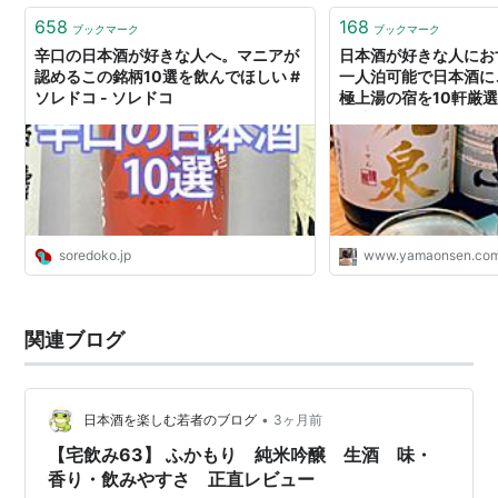
658
168
ブックマーク
ブックマーク
辛口の日本酒が好きな人へ。マニアが
日本酒が好きな人にお
認めるこの銘柄10選を飲んでほしい #
一人泊可能で日本酒に
ソレドコ - ソレドコ
極上湯の宿を10軒厳選
グ 山と温泉のきろく
soredoko.jp
www.yamaonsen.co
関連ブログ
•
日本酒を楽しむ若者のブログ
3ヶ月前
【宅飲み63】 ふかもり 純米吟醸 生酒 味・
香り・飲みやすさ 正直レビュー