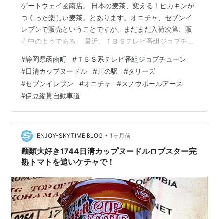
ゲートウェイ函南店。 日本の麦茶、変える！ヒカキンが
つくった楽しい麦茶。とあります。オニチャ、セブンイ
レブンで販売ということですが、まだまだ入荷次第、販
売中のようである。 最近、ＴＢＳテレビ番組ジョブチュ
ーンで、セブンイレブン登場。 驚きました。たまごサン
#
静岡県函南町
#
ＴＢＳ系テレビ番組ジョブチューン
ドが満場一致で合格でした。たかが、たまごサンドでし
#
日清カップヌードル
#
川の駅
#
タリーズ
ょ？と思うのが普通で、審査員が食べると、見事に驚き
#
セブンイレブン
#
オニチャ
#
スノウボールアース
の顔でありました。ニワトリのエサから開発する専用卵
#
伊豆縦貫自動車道
で、パンはできるかぎりの現時点での最高傑作らしい。
たことブロッコリー手摘みバジルのサラダ。これが満場
一致の合格でした。カップデリシリーズで最大…
•
ENJOY-SKYTIME BLOG
1ヶ月前
麺類大好き1744日清カップヌードルロブスター完
熟トマトを追いケチャで！