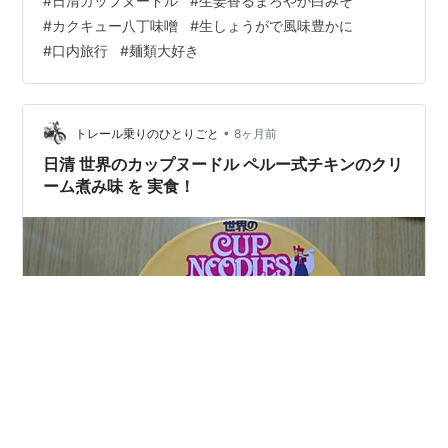
#
日清カップヌードル
#
生姜香るまろやか白みそ
れてみようっと。 中身は直に粉末スープ・かやく（謎
#
カクキュー八丁味噌
#
生しょうがで風味豊かに
肉・ねぎ・キャベツ・にんじん・しょうが）が入ってま
#
口内旅行
#
麺類大好き
す。麺はカプヌ麺です。 にんにく・味の素を適量入れ熱
湯3分ですが1分半〜で開封、カットネギ・八丁味噌・
S&B生しょうが・一味唐辛子をかけいただきます。 八丁
味噌を混ぜる前にスープを味わいま…
•
トレール乗りのひとりごと
8ヶ月前
日清 世界のカップヌードル ペルー式チキンのクリ
ーム煮み味 を 実食！