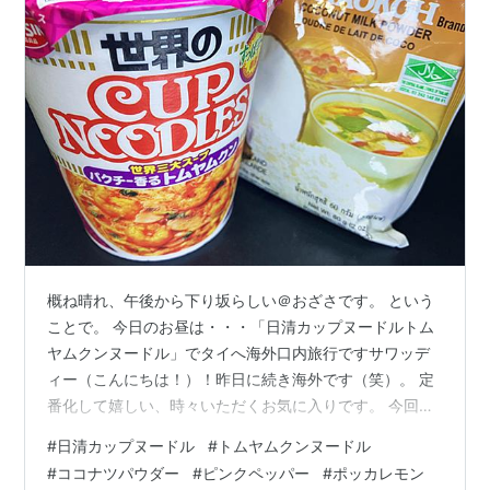
概ね晴れ、午後から下り坂らしい＠おざさです。 という
ことで。 今日のお昼は・・・「日清カップヌードルトム
ヤムクンヌードル」でタイへ海外口内旅行ですサワッデ
ィー（こんにちは！）！昨日に続き海外です（笑）。 定
番化して嬉しい、時々いただくお気に入りです。 今回は
ココナッツパウダーがありましたのでココナツ風味を強
#
日清カップヌードル
#
トムヤムクンヌードル
調して味変してみます。 さらにちょっとスパイシーに、
#
ココナツパウダー
#
ピンクペッパー
#
ポッカレモン
レモンでキュッとシメましょう。 中身は直に粉末スー