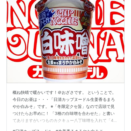
概ね快晴で暖かいです！＠おざさです。 ということで。
今日のお昼は・・・「日清カップヌードル生姜香るまろ
やか白みそ」です。 ※「冬限定クセ旨」なので店頭で見
つけたらお早めに！ 「3種の白味噌を合わせた」と書い
てありますがいつものカクキュー八丁味噌を入れて「4種
混合」で味わってみましょう。あ、S&B生しょうがも入