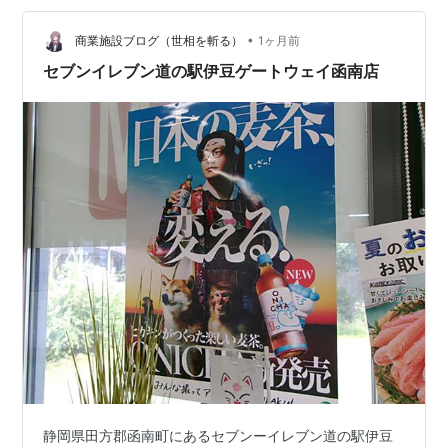
専用」 と書いてあります！ 筆者は家からミネラルウォー
ターを持参し、職場の冷蔵庫で冷や…
•
商業施設ブログ（世相を斬る）
1ヶ月前
セブンイレブン道の駅伊豆ゲートウェイ函南店
静岡県田方郡函南町にあるセブンーイレブン道の駅伊豆