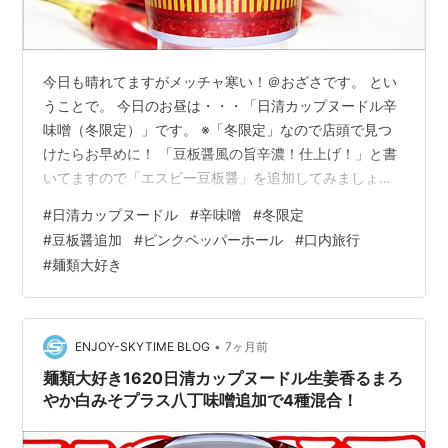
今日も晴れてますがメッチャ寒い！＠おざさです。 とい
うことで。 今日のお昼は・・・「日清カップヌードル辛
味噌（冬限定）」です。 ※「冬限定」なので店頭で見つ
けたらお早めに！ 「豆板醤風の旨辛濃！仕上げ！」と書
いてますので「エスビー豆板醤」を追加してみましょ
う。花胡を入れようかと思いましたけど今回は「ピンク
#
日清カップヌードル
#
辛味噌
#
冬限定
ペッパーホール」で彩ります。 中身は直に粉末スープ・
#
豆板醤追加
#
ピンクペッパーホール
#
口内旅行
かやく（謎肉・キャベツ・にんじん・にら・赤唐辛子）
#
麺類大好き
が入ってます。麺はカプヌ麺です。 にんにく・味の素を
適量入れ熱湯3分ですが2分ぐらいで開封、ピンクペッパ
ーホール・こめ油・最後に豆板醤を適量飾りいただきま
す。※とろみがあるので撮影後にしっかり…
•
ENJOY-SKYTIME BLOG
7ヶ月前
麺類大好き1620日清カップヌードル生姜香るまろ
やか白みそプラス八丁味噌追加で4種混合！