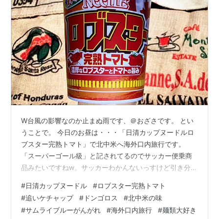
W台風の影響なのか止まぬ雨です、＠おざさです。 とい
うことで。 今日のお昼は・・・「日清カップヌードルロ
ブスター完熟トマト」で北中米へ海外口内旅行です。
「スーパーゴール級」と記されてるのでサッカー便乗商
品みたいですねw。サッカーわかんないっすけど引き分け
で少しホッ。 生のトマトがないので代わりにケチャップ
#
日清カップヌードル
#
ロブスター完熟トマト
で代用しましょう。 背景はドンゴロス（麻袋）です。コ
#
追いケチャップ
#
ドンゴロス
#
北中米の味
ーヒー豆とか入ってるヤツね。 中身は直に粉末スープ・
#
サムライブルーがんがれ
#
海外口内旅行
#
麺類大好き
かやく（謎ロブスター・にんじん・キャベツ）・が入っ