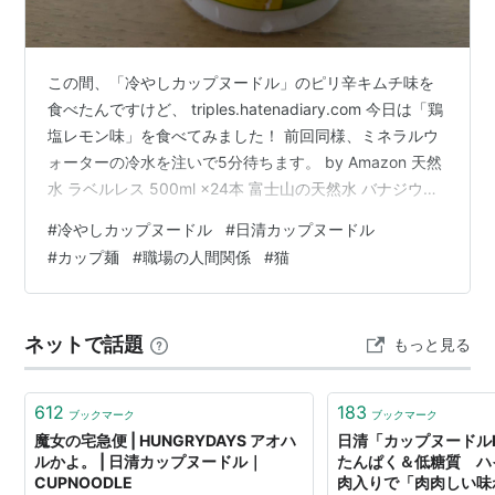
この間、「冷やしカップヌードル」のピリ辛キムチ味を
食べたんですけど、 triples.hatenadiary.com 今日は「鶏
塩レモン味」を食べてみました！ 前回同様、ミネラルウ
ォーターの冷水を注いで5分待ちます。 by Amazon 天然
水 ラベルレス 500ml ×24本 富士山の天然水 バナジウム
含有 水 ミネラルウォーター ペットボトル 静岡県産 500
#
冷やしカップヌードル
#
日清カップヌードル
ミリリットル (Smart Basic) by Amazon Amazon 待って
#
カップ麺
#
職場の人間関係
#
猫
いる間は、友人からラインが来ていないかスマホの通知
をチェックしたり、 暇潰し用に職場へ持参しているラノ
ベ（ヘヴィーオブジェクト）の続きを読んだりして過
ネットで話題
もっと見る
ご…
612
183
ブックマーク
ブックマーク
魔女の宅急便 | HUNGRYDAYS アオハ
日清「カップヌードル
ルかよ。 | 日清カップヌードル｜
たんぱく＆低糖質 ハ
CUPNOODLE
肉入りで「肉肉しい味