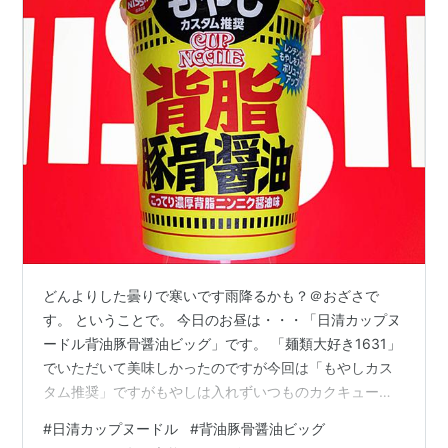
どんよりした曇りで寒いです雨降るかも？＠おざさで
す。 ということで。 今日のお昼は・・・「日清カップヌ
ードル背油豚骨醤油ビッグ」です。 「麺類大好き1631」
でいただいて美味しかったのですが今回は「もやしカス
タム推奨」ですがもやしは入れずいつものカクキュー八
丁味噌を入れ「八丁味噌カスタム」で味変してみましょ
#
日清カップヌードル
#
背油豚骨醤油ビッグ
う（笑）。 ※いつも八丁味噌を使うのは、幼少から家庭