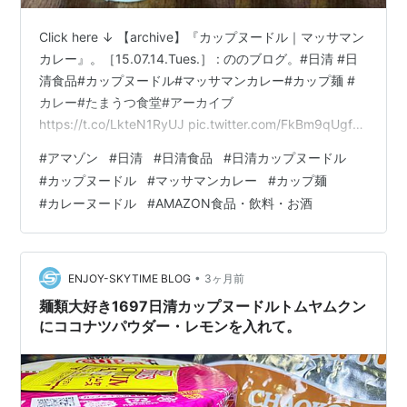
Click here ↓ 【archive】『カップヌードル｜マッサマン
カレー』。［15.07.14.Tues.］ : ののブログ。#日清 #日
清食品#カップヌードル#マッサマンカレー#カップ麺 #
カレー#たまうつ食堂#アーカイブ
https://t.co/LkteN1RyUJ pic.twitter.com/FkBm9qUgfV
— ひつじぃ💙💛💉💉💉💉💉(@Nonoi_Rena) 。
#
アマゾン
#
日清
#
日清食品
#
日清カップヌードル
(@imotchimappu) June 18, 2026 @imotchimappu 日清
#
カップヌードル
#
マッサマンカレー
#
カップ麺
カップヌードル マッサマンカレー 80g×20個
#
カレーヌードル
#
AMAZON食品・飲料・お酒
@amazonhttps://t.co/ZO6jhVho80 pic…
•
ENJOY-SKYTIME BLOG
3ヶ月前
麺類大好き1697日清カップヌードルトムヤムクン
にココナツパウダー・レモンを入れて。