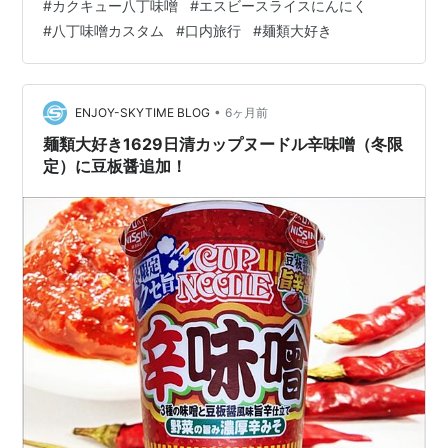
#
カクキュー八丁味噌
#
エスビースライスにんにく
で赤味噌がよく使われてたのと発酵した甘い味のお味噌
#
八丁味噌カスタム
#
口内旅行
#
麺類大好き
があまり好みではないというのが理由です。その中で、
八丁味噌が個人的に一番口に合うかなと思って使ってい
ます。なのでもし入れるならお好みのお味噌をご使用く
ださいね。 商品写真は前回の使い回しです…
•
ENJOY-SKYTIME BLOG
6ヶ月前
麺類大好き1629日清カップヌードル辛味噌（冬限
定）に豆板醤追加！