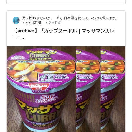
てます。麺はカプヌの平打ち麺です。 ※ケチャップは別
に用意しておきます。 にんにく・味の素を適量入れ熱湯
乃ノ比玲奈なのは。- 変な日本語を使っているので見られた
3分ですがカプヌの麺はすぐ伸びる優…
•
くない(定期。
2ヶ月前
【archive】『カップヌードル｜マッサマンカレ
ー』。