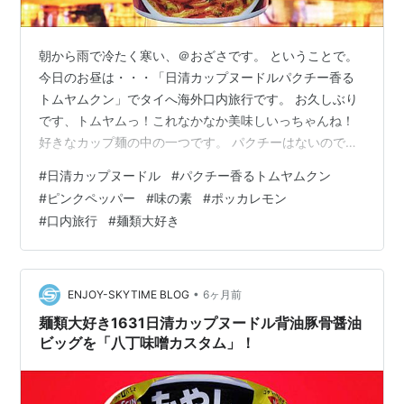
朝から雨で冷たく寒い、＠おざさです。 ということで。
今日のお昼は・・・「日清カップヌードルパクチー香る
トムヤムクン」でタイへ海外口内旅行です。 お久しぶり
です、トムヤムっ！これなかなか美味しいっちゃんね！
好きなカップ麺の中の一つです。 パクチーはないのでピ
ンクペッパーで彩りピリッと、レモン汁でサッパリいた
#
日清カップヌードル
#
パクチー香るトムヤムクン
だきましょう。 背景は11月、タイのチェンマイで行われ
#
ピンクペッパー
#
味の素
#
ポッカレモン
る「コムローイ祭り」です。和紙でできた「コロムーイ
#
口内旅行
#
麺類大好き
（小気球）」を空に放つお祭りです。 中身は直に粉末ス
ープ・かやく（謎えび・マッシュルーム・唐辛子・パク
チー）が入ってます。別袋で「トムヤムペースト」が入
ってます。麺はカップヌードル麺です。…
•
ENJOY-SKYTIME BLOG
6ヶ月前
麺類大好き1631日清カップヌードル背油豚骨醤油
ビッグを「八丁味噌カスタム」！