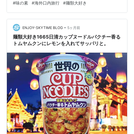
#
味の素
#
海外口内旅行
#
麺類大好き
プ・かやく（謎えび・ねぎ・唐辛子・パクチー・マッシ
ュルーム）・別袋でトムヤムペーストが入ってます。麺
はタイのインスタント麺に寄せてるのかな、極細麺で
す。 具は別容器で戻しておきます。例のごと…
•
ENJOY-SKYTIME BLOG
5ヶ月前
麺類大好き1665日清カップヌードルパクチー香る
トムヤムクンにレモンを入れてサッパリと。