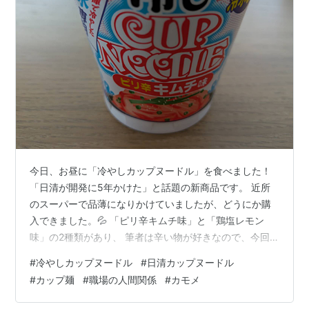
今日、お昼に「冷やしカップヌードル」を食べました！
「日清が開発に5年かけた」と話題の新商品です。 近所
のスーパーで品薄になりかけていましたが、どうにか購
入できました。💦 「ピリ辛キムチ味」と「鶏塩レモン
味」の2種類があり、 筆者は辛い物が好きなので、今回
はキムチ味を買ってみました。 【熱湯禁止! "冷水専用"】
#
冷やしカップヌードル
#
日清カップヌードル
冷しカップ ヌードル 鶏塩レモン味 12個 NHR thank you
#
カップ麺
#
職場の人間関係
#
カモメ
Card付き NHr Style Amazon この商品の最大の特徴は、
「お湯を注がない」こと！ 蓋にも 「熱湯禁止」 「冷水