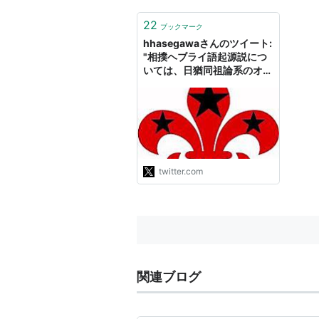
22
ブックマーク
hhasegawaさんのツイート:
"相撲ヘブライ語起源説につ
いては、日猶同祖論系のオカ
ルトもさることながら、むか
しの学者が『創世記』32章
のヤコブの格闘を「相撲」と
訳してしまったのも大きいの
ではなかろうか。確認する
と、『新共同訳』では「格
闘」なのに対し、関根正雄訳
twitter.com
岩波文庫だとまさに「角力」
であった。翻訳って罪です
ね。"
関連ブログ