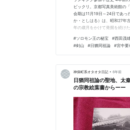
ビックリ。京都写真美術館の「
会期は11月19日～24日であ
か・としはる）は、昭和27年
年の歳月をかけて発掘を続け
は、拙ブログの「剣山に隠され
#
ソロモン王の秘宝
#
西田茂
保町系オタオタ日記」、「剣
#
剣山
#
日猶同祖論
#
宮中要
２） - 神保町系オタオタ日記
•
神保町系オタオタ日記
6年前
日猶同祖論の聖地、太秦
の宗教絵葉書からーー