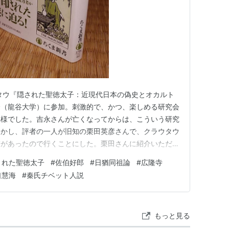
タウ『隠された聖徳太子：近現代日本の偽史とオカルト
会（龍谷大学）に参加。刺激的で、かつ、楽しめる研究会
れ様でした。吉永さんが亡くなってからは、こういう研究
しかし、評者の一人が旧知の栗田英彦さんで、クラウタウ
辞があったので行くことにした。栗田さんに紹介いただ
。ありがとうございます。 本書で気付いたことを補足
された聖徳太子
#
佐伯好郎
#
日猶同祖論
#
広隆寺
前の段階では、太子関連のセンセーショナルな論はそれほど
口慧海
#
秦氏チベット人説
太子関連の面白い論が他に…
もっと見る