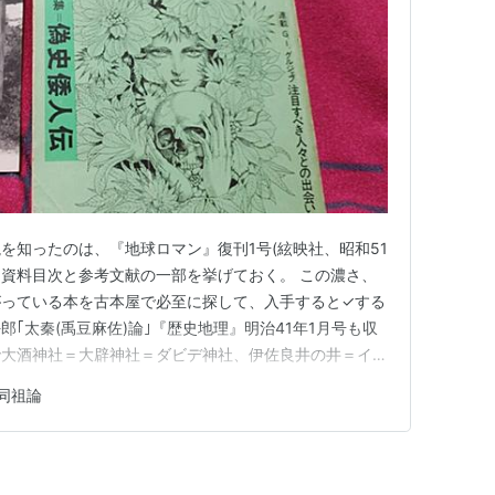
を知ったのは、『地球ロマン』復刊1号(絃映社、昭和51
、資料目次と参考文献の一部を挙げておく。 この濃さ、
がっている本を古本屋で必至に探して、入手すると✓する
｢太秦(禹豆麻佐)論｣『歴史地理』明治41年1月号も収
で大酒神社＝大辟神社＝ダビデ神社、伊佐良井の井＝イス
京大UFO超心理研究会に入会して、吉永さんに大酒神
同祖論
ってもらったものだ。 今や日猶同祖論の聖地となって
グると近年のカ…