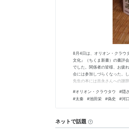
8月4日は、オリオン・クラウ
文化』（ちくま新書）の書評
でした。関係者の皆様、お疲
会には参加しづらくなった。
先生の本には吉永さんへの謝
き、先生にサインを貰いました
#
オリオン・クラウタウ
#
隠
しておこう。 ・80頁 「戦
#
太秦
#
池田栄
#
偽史
#
河
見られない」←戦前期における
ネットで話題