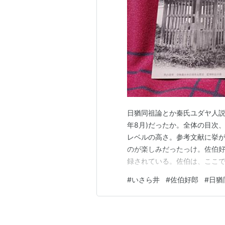
日猶同祖論とか秦氏ユダヤ人説
年8月)だったか。全体の目次
レベルの高さ。参考文献に挙
のが楽しみだったっけ。佐伯好郎
録されている。佐伯は、ここ
ラエルの井戸を提唱している。
#
いさら井
#
佐伯好郎
#
日猶
社、広隆寺や蚕ノ社に連れて行
いる伊佐良井(いさら井)。グ