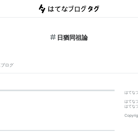
日猶同祖論
連ブログ
はてな
はてな
はてな
Copyrig