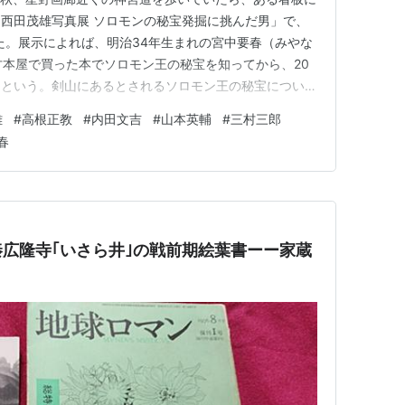
西田茂雄写真展 ソロモンの秘宝発掘に挑んだ男」で、
った。展示によれば、明治34年生まれの宮中要春（みやな
古本屋で買った本でソロモン王の秘宝を知ってから、20
たという。剣山にあるとされるソロモン王の秘宝について
たソロモン王の秘宝をめぐる怪しい人達（その１） - 神
雄
#
高根正教
#
内田文吉
#
山本英輔
#
三村三郎
山に隠されたソロモン王の秘宝をめぐる怪しい人達（その
春
」などで紹…
広隆寺｢いさら井｣の戦前期絵葉書ーー家蔵