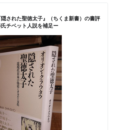
『隠された聖徳太子』（ちくま新書）の書評
秦氏チベット人説を補足ー