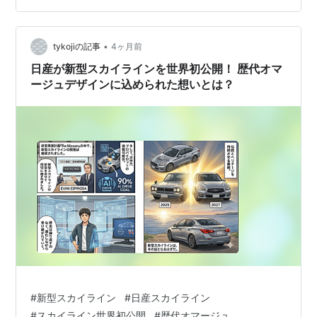
のような熱狂ぶりでした。「ケンメリ」の愛称で知られ
るC110/C111型は累計販売約66万台に及ぶ大ヒット車に
なります。 車両詳細 年式 1974年 型式 KGC11…
•
tykojiの記事
4ヶ月前
日産が新型スカイラインを世界初公開！ 歴代オマ
ージュデザインに込められた想いとは？
#
新型スカイライン
#
日産スカイライン
#
スカイライン世界初公開
#
歴代オマージュ