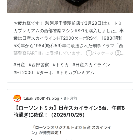
お疲れ様です！ 駿河屋千葉駅前店で3月28日(土)、トミ
カプレミアムの西部警察マシンRS-1を購入しました。車
種は日産スカイラインHT2000ターボRSで、1983(昭和
58)年から1984(昭和59)年に放送された刑事ドラマ「西
部警察PARTⅢ」に登場しています。 ①パッケージ ②車
体概説 ・右側面 ・左側面 ・後方部 2029(令和11)年で西
#
日産
#
西部警察
#
トミカ
#
日産スカイライン
部警察放送開始50年(※1期は1979(昭和54)年放送開始)を
#
HT2000
#
ターボ
#
トミカプレミアム
迎えますので、個人的なコレクションとして大事にとっ
ておこうと存じます。 以上、 次回もよろしくお願いしま
す！ ランキング参加中トミカ好き集まれ！
•
tubaki300814’s blog
8ヶ月前
【ローソントミカ】日産スカイライン5台、午前8
時過ぎに確保！（2025/10/25）