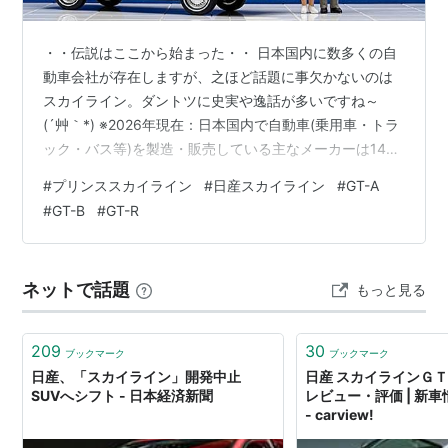
・・伝説はここから始まった・・ 日本国内に数多くの自
動車会社が存在しますが、之ほど話題に事欠かないのは
スカイライン。ダントツに史実や逸話が多いですね～
(´艸｀*) ※2026年現在：日本国内で自動車(乗用車・トラ
ック・バス等)を製造・販売している主なメーカーは14社
(日本自動車工業会加盟メーカー)。 1957(S32)年誕生 初
#
プリンススカイライン
#
日産スカイライン
#
GT-A
代スカイライン(ALSI-1型)1/43 ※背景は当時の看板 ※ボデ
#
GT-B
#
GT-R
ィ寸法4280X1675X1535 Eg1484cc ~~~~~~~~~~~~~
「プリンススカイライン1500(S50型)モデル/CM集」
9min 二代目プリンススカイライン➡1966年に「ニッサ
ネットで話題
もっと見る
ン」…
209
30
ブックマーク
ブックマーク
日産、「スカイライン」開発中止
日産 スカイラインＧＴ
SUVへシフト - 日本経済新聞
レビュー・評価 | 新
- carview!