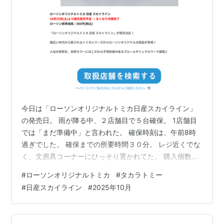
今日は「ローソンオリジナルトミカ日産スカイライン」
の発売日。 雨が降る中、２店舗目で５台確保。 1店舗目
では「まだ準備中」と言われた。 確保時刻は、午前8時
過ぎでした。 確保までの所要時間３０分。 レジ近くでな
く、文房具コーナーにひっそり置かれてた。 購入個数制
限なし。 コーナーに6台置かれていて、転売ヤーではな
#
ローソンオリジナルトミカ
#
タカラトミー
いので5台も買う必要なかったけど、うれしくてつ
#
日産スカイライン
#
2025年10月
い・・・。 良心の呵責から１台は残したよ。 １台８８０
円なり。 一部の店舗では２７日（月）も販売する予定。
タカラトミー【７８６７】 株価：３１５１円（１０／２