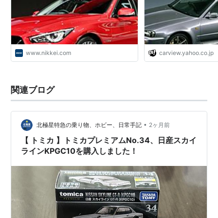
www.nikkei.com
carview.yahoo.co.jp
関連ブログ
•
北極星特急の乗り物、ホビー、日常手記
2ヶ月前
【 トミカ 】トミカプレミアムNo.34、日産スカイ
ラインKPGC10を購入しました！