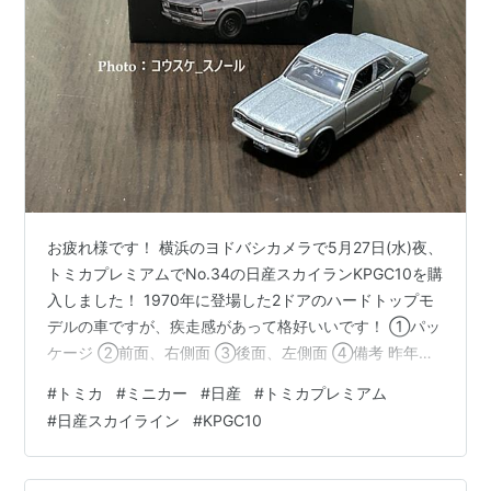
お疲れ様です！ 横浜のヨドバシカメラで5月27日(水)夜、
トミカプレミアムでNo.34の日産スカイランKPGC10を購
入しました！ 1970年に登場した2ドアのハードトップモ
デルの車ですが、疾走感があって格好いいです！ ①パッ
ケージ ②前面、右側面 ③後面、左側面 ④備考 昨年、
横浜駅東口にある日産グローバル本社ギャラリーにて歴
#
トミカ
#
ミニカー
#
日産
#
トミカプレミアム
代スカイラインの展示イベントが開催され、実車の
#
日産スカイライン
#
KPGC10
KPGC10を見たことがあります。半世紀前に登場した車
ですが、たとえ止まっていても「今にも疾走するような
インパクト」を感じました。 その後個性的なスカイライ