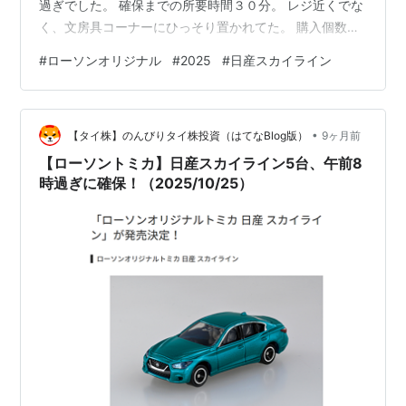
過ぎでした。 確保までの所要時間３０分。 レジ近くでな
く、文房具コーナーにひっそり置かれてた。 購入個数制
限なし。 コーナーに6台置かれていて、転売ヤーではな
#
ローソンオリジナル
#
2025
#
日産スカイライン
いので5台も買う必要なかったけど、うれしくてつ
い・・・。 良心の呵責から１台は残したよ。 １台８８０
円なり。 一部の店舗では２７日（月）も販売する予定。
•
タカラトミー【７８６７】 株価：３１５１円（１０／２
【タイ株】のんびりタイ株投資（はてなBlog版）
9ヶ月前
４） 株主優待：１００株以上５００株未満の株主には
【ローソントミカ】日産スカイライン5台、午前8
「トミカ」２台セット（３月） …
時過ぎに確保！（2025/10/25）