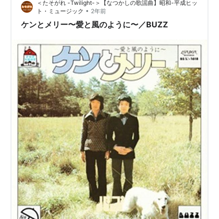
＜たそがれ -Twilight-＞【なつかしの歌謡曲】昭和-平成ヒッ
４） 株主優待：１００株以上５００株未満の株主には
•
ト・ミュージック
2年前
「トミカ」２台セット（３月） …
ケンとメリー〜愛と風のように〜／BUZZ