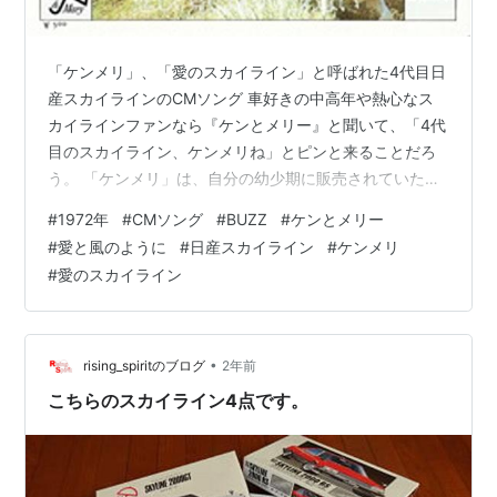
「ケンメリ」、「愛のスカイライン」と呼ばれた4代目日
産スカイラインのCMソング 車好きの中高年や熱心なス
カイラインファンなら『ケンとメリー』と聞いて、「4代
目のスカイライン、ケンメリね」とピンと来ることだろ
う。 「ケンメリ」は、自分の幼少期に販売されていたモ
デルだが、その頃は車には関心がなく、その後何年か経
#
1972年
#
CMソング
#
BUZZ
#
ケンとメリー
って、ポール・ニューマンがCMキャラクターを務める
#
愛と風のように
#
日産スカイライン
#
ケンメリ
「ニューマン・スカイライン」が発売されるようになっ
#
愛のスカイライン
て、スカイラインってカッコイイなと感じたところであ
る。 それにしても、こんな牧歌的なCMがあったなん
て、当時のCM制作の熱が感じられる。 いつだって どこ
にだって はてしない 空を風は歌ってゆ…
•
rising_spiritのブログ
2年前
こちらのスカイライン4点です。