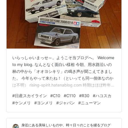
いらっしゃいまっせ～。ようこそ当ブログへ。 Welcome
to my blog. なんとなく面白い様相 今朝、用水路沿いの
林の中から「オオヨシキリ」の鳴き声が聞こえてきまし
た。 今年もやって来たね！（といっても同一個体なのか
は不明） rising-spirit.hatenablog.com 時期はほぼ昨年同
等のようです。 これからだいたい夏場（初夏）まで滞在
#
日産スカイライン
#
C10
#
C110
#
R30
#
ハコスカ
ということになろうかと思いますので賑やかな日が続き
#
ケンメリ
#
ヨンメリ
#
ジャパン
#
ニューマン
そうです。 さて、お待たせしました「はじっこ模型」。
先日お話したように本日より『スカイライン祭り』とい
うか『三昧』というか、、、執着から解かれるための厳
身近にある美味しいものや、時々日々のことを綴るブログ
しい！？修行をスタートさせようと思…