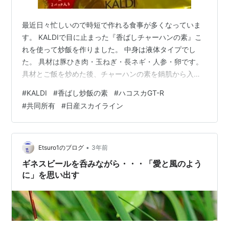
最近日々忙しいので時短で作れる食事が多くなっていま
す。 KALDIで目に止まった『香ばしチャーハンの素』こ
れを使って炒飯を作りました。 中身は液体タイプでし
た。 具材は豚ひき肉・玉ねぎ・長ネギ・人参・卵です。
具材とご飯を炒めた後、チャーハンの素を鍋肌から入れ
て軽く炒めて完成。 醤油ベースですが、自分で作る味よ
#
KALDI
#
香ばし炒飯の素
#
ハコスカGT-R
り少しまろやかな味で美味しかったです。 少し前の話で
#
共同所有
#
日産スカイライン
すが、仕事帰りに新宿高島屋を通ると、 1971年式の『日
産スカイライン2000GT-R』が展示してありました。 安
いと思ったら、これは共同所有での値段だそうです。
（オーナー権利1/8で387万円だそうです。） 車の共同所
•
Etsuro1のブログ
3年前
有って初めて聞…
ギネスビールを呑みながら・・・「愛と風のよう
に」を思い出す