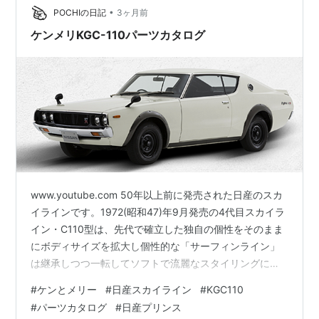
ンは登場しますが、個人的には「このKPGC10がスカイ
•
POCHIの日記
3ヶ月前
ラインの原点か…
ケンメリKGC-110パーツカタログ
www.youtube.com 50年以上前に発売された日産のスカ
イラインです。1972(昭和47)年9月発売の4代目スカイラ
イン・C110型は、先代で確立した独自の個性をそのまま
にボディサイズを拡大し個性的な「サーフィンライン」
は継承しつつ一転してソフトで流麗なスタイリングにな
りました。リング型の4灯テールランプは、一目引くもの
#
ケンとメリー
#
日産スカイライン
#
KGC110
でした。「ケンとメリーのスカイライン」のキャンペー
#
パーツカタログ
#
日産プリンス
ンが爆発的にヒットし約5年の販売期間に亘って社会現象