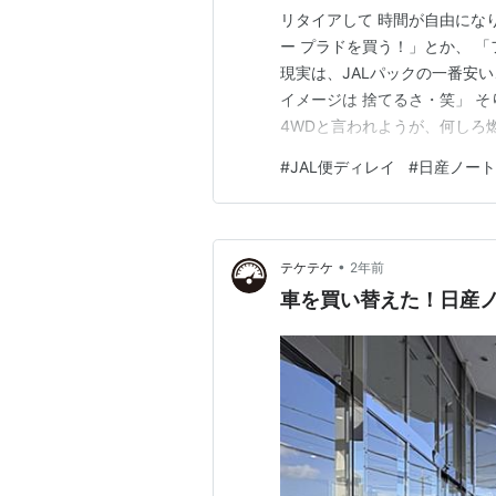
リタイアして 時間が自由にな
ー プラドを買う！」とか、 
現実は、JALパックの一番安
イメージは 捨てるさ・笑」 そ
4WDと言われようが、何しろ燃
power～、どれも 良いクル
#
JAL便ディレイ
#
日産ノートe 
ように減速する、 あの感覚は
カー会社に 連絡し…
•
テケテケ
2年前
車を買い替えた！日産ノ