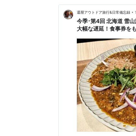
•
還暦アウトドア旅行&日常備忘録
今季･第4回 北海道 雪山
大幅な遅延！食事券を