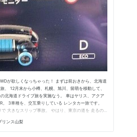
･4WDが欲しくなっちゃった！ まずは前おきから、北海道
旅、 12月末から小樽、札幌、旭川、留萌を移動して、
冬の北海道ドライブ旅を実施なう。 車はヤリス、アクア
OWER。 3車種を、交互乗りしている レンタカー旅です。
りで 大きなスリップ事故。 やはり、東京の道を 走るの
る、路面状況には気が抜けません。 （旭川で愛用の日産
プリンス山梨
今冬の旭川は 雪が少なく暖かく アイスバーン 気温がプラス