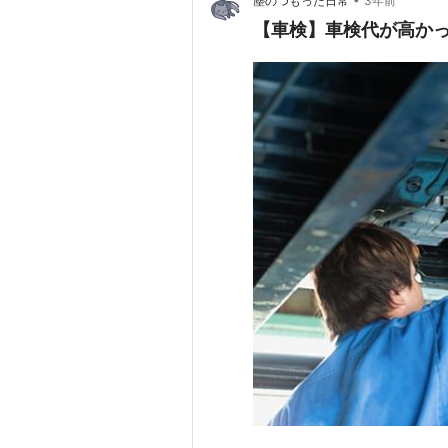
塵のつもった日常
3年前
【車検】車検代が高か