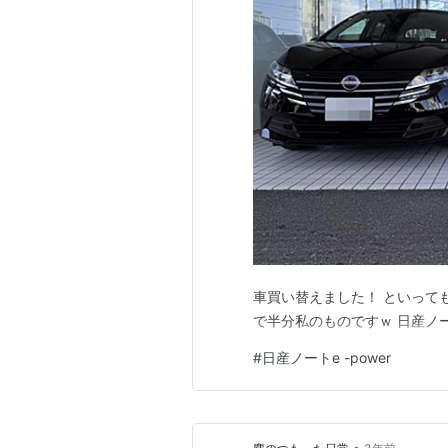
車買い替えました！ といって
で半分私のものですｗ 日産ノー
#
日産ノートe -power
•