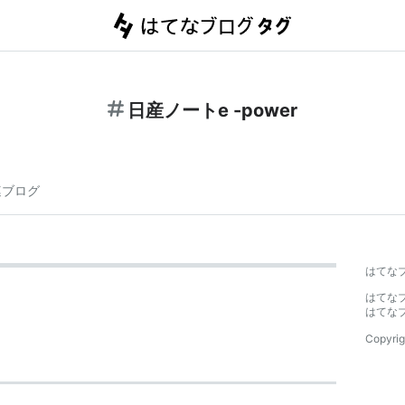
日産ノートe -power
連ブログ
はてな
はてな
はてな
Copyrig