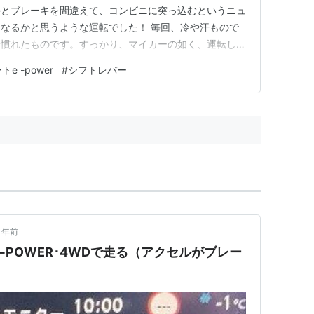
ルとブレーキを間違えて、コンビニに突っ込むというニュ
なるかと思うような運転でした！ 毎回、冷や汗もので
、慣れたものです。すっかり、マイカーの如く、運転して
ェンジというか、シフトレバーまで違うのですよね。こ
e -power
#
シフトレバー
んな初乗りに感謝！！
1年前
−POWER･4WDで走る（アクセルがブレー