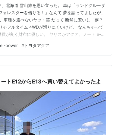
り、北海道 雪山旅を思い立った。 車は「ランドクルーザ
「フォレスターを借りる！」なんて 夢を語ってましたが、
い、車種を選べないヤツ・笑 だって 断然に安いし「夢？
りゃフルタイム 4WDが滑りにくいけど、 なんちゃって
費が良く財布に優しい。 ヤリスかアクア、ノート e-
マでした。 ノートの アクセルを緩めると、雪道に吸い付く
-power
#
トヨタアクア
 優れていたのですが、ウインカーの球が切れて、 レンタ
ートE12からE13へ買い替えてよかったよ