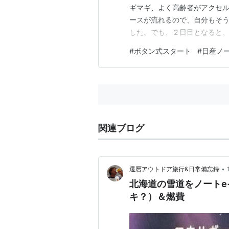
ギマギ、よく高齢者がアクセ
ースが流れるので、自分もそう
した。でも、２日目となると
いる自分がいました。 ギヤチ
#
ボタン式スタート
#
日産ノート
れには、びっくりでした。 こ
関連ブログ
•
還暦アウトドア旅行&日常備忘録
北海道の雪道をノートe
キ？）＆燃費