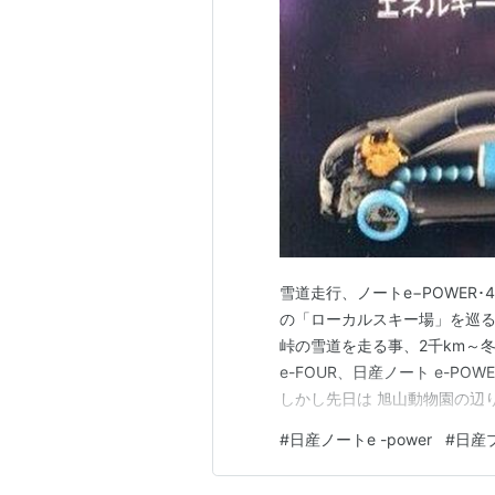
雪道走行、ノートe−POWER
の「ローカルスキー場」を巡る
峠の雪道を走る事、2千km～
e-FOUR、日産ノート e-P
しかし先日は 旭山動物園の辺
とは大違いで、 刻々と変化す
#
日産ノートe -power
#
日産
ノートe−POWER･4WD） 
～マイ…