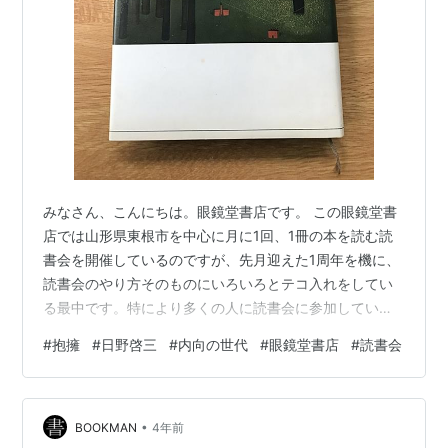
みなさん、こんにちは。眼鏡堂書店です。 この眼鏡堂書
店では山形県東根市を中心に月に1回、1冊の本を読む読
書会を開催しているのですが、先月迎えた1周年を機に、
読書会のやり方そのものにいろいろとテコ入れをしてい
る最中です。特により多くの人に読書会に参加していた
だきたいと考え、課題図書形式から自由に持ち寄る形式
#
抱擁
#
日野啓三
#
内向の世代
#
眼鏡堂書店
#
読書会
へとチェンジしていきます。 リニューアルしての読書会
は来年から、と考えておりますのでしばらくお待ちくだ
さい。 さて。 眼鏡堂書店の選書のモットーとして、「も
•
っと読まれてもよい本」というものがあります。そんな
BOOKMAN
4年前