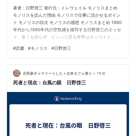
著者：日野啓三 発行元：トレヴェイル モノリスまとめ
モノリスを読んだ理由 モノリスで仕事に活かせるポイン
ト モノリスの目次 モノリスの感想 モノリスまとめ 1980
年代から1990年代の空気感を描写する日野啓三のエッセ
イ。多くを語らず、ビシッと語る世界はカッコイイ。 モ
ノリスを読んだ理由 奥さんに勧められたので モノリスで
#
読書
#
モノリス
#
日野啓三
仕事に活かせるポイント 特になし モノリスの目次 地の
果てで 黒衣の男たちの谷 ごみを捨てにゆくとき 森の黙
示録 細胞たちの森 青い沼 聖なる形 都市が自然を呼び寄
•
せる1 都市が自然を呼び寄せる2 ヒヒ関係 冬の光 月を見
古民家ギャラリーうした＋古本カフェ便り
1年前
上げて あとがき モノリスの感想 かっこいい。これぞ…
死者と現在：台風の眼 日野啓三