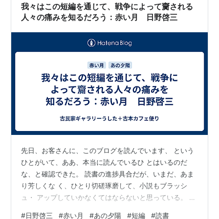
ろに 今で言う（云うのか？）Bをしたことが明かされ
我々はこの短編を通じて、戦争によって齎される
る。 こういう文学者は女性を裏…
人々の痛みを知るだろう：赤い月 日野啓三
先日、お客さんに、このブログを読んでいます、 という
ひとがいて、ああ、本当に読んでいるひ とはいるのだ
な、と確認できた。 読書の進捗具合だが、いまだ、あま
り芳しくな く、ひとり切磋琢磨して、小説もブラッシ
ュ・ アップしていかなくてはならないと思っている。 上
達には、反復訓練みたいなことが一番いい、 と思うの
#
日野啓三
#
赤い月
#
あの夕陽
#
短編
#
読書