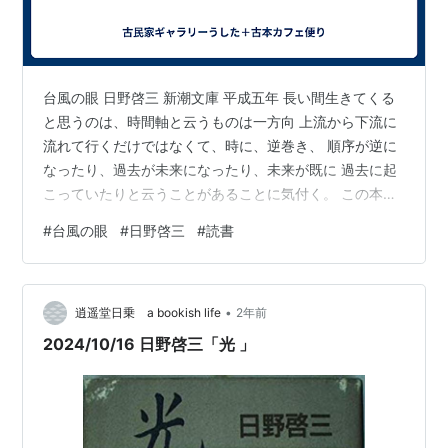
台風の眼 日野啓三 新潮文庫 平成五年 長い間生きてくる
と思うのは、時間軸と云うものは一方向 上流から下流に
流れて行くだけではなくて、時に、逆巻き、 順序が逆に
なったり、過去が未来になったり、未来が既に 過去に起
こっていたりと云うことがあることに気付く。 この本に
出てくるゴーストとは一体なんだろうか？ 死の 影か？
#
台風の眼
#
日野啓三
#
読書
はたまた、自分の死んだ後の自分か。 舞台は東京、ソウ
ル、サイゴンへと至り、日野氏の人生の 経路と一致する
ようである。おそらく、手書きで書かれた ような感覚的
•
な描写。その文学的な手触りは文学を目指す 者にはたま
逍遥堂日乗 a bookish life
2年前
らない魅力となるだろう。 イマドキではない作家ではあ
2024/10/16 日野啓三「光 」
るが巧い作家である。読…