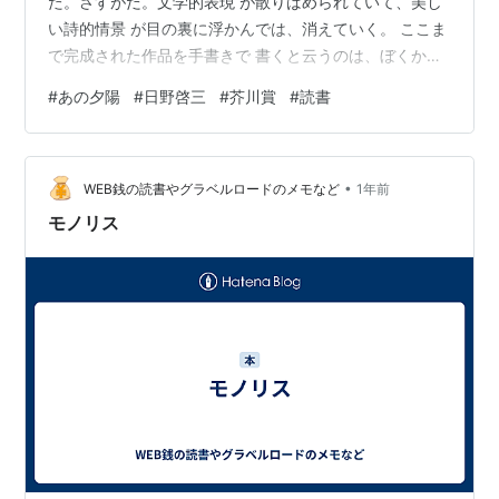
た。さすがだ。文学的表現 が散りばめられていて、美し
い詩的情景 が目の裏に浮かんでは、消えていく。 ここま
で完成された作品を手書きで 書くと云うのは、ぼくから
したら 奇跡としか思えない。その柔らかな 手触りと、し
#
あの夕陽
#
日野啓三
#
芥川賞
#
読書
っとりと包み込まれるような 文章。ぼくは令子という妻
が出て行って しまう予感に包まれるのを、彼の良心の 叫
びのように感じた。李という女性に浮気心 を起こしたこ
•
とを気にする余り、心に罅が 入ってしまったのだ。確か
WEB銭の読書やグラベルロードのメモなど
1年前
に、三年間ほどの間 彼は令子をあからさまには愛しては
モノリス
いなかった のかもし…