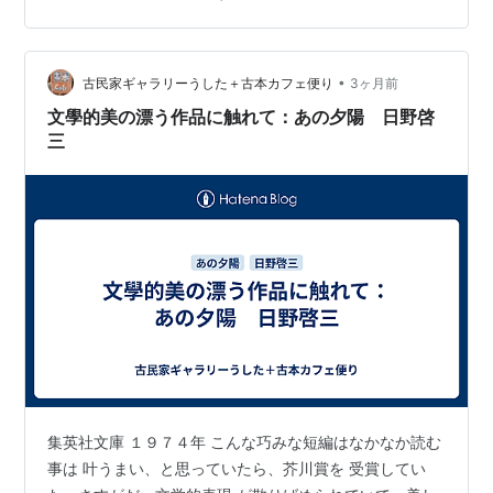
で、まあ、実直に頑張るしかない。 今日も、批評めいた
ことをしたいと思う。 赤い月 日野啓三 （『あの夕陽』
所収） 集英社文庫 １９７６年 朝鮮で、敗走を続けた日
•
本人たち。大八車を 押して、日本への帰還を希望し、つ
古民家ギャラリーうした＋古本カフェ便り
3ヶ月前
いさっき まで、日本人の方が威張っていたのに、今や、
文學的美の漂う作品に触れて：あの夕陽 日野啓
殴られ、蹴られ、血反吐を吐…
三
集英社文庫 １９７４年 こんな巧みな短編はなかなか読む
事は 叶うまい、と思っていたら、芥川賞を 受賞してい