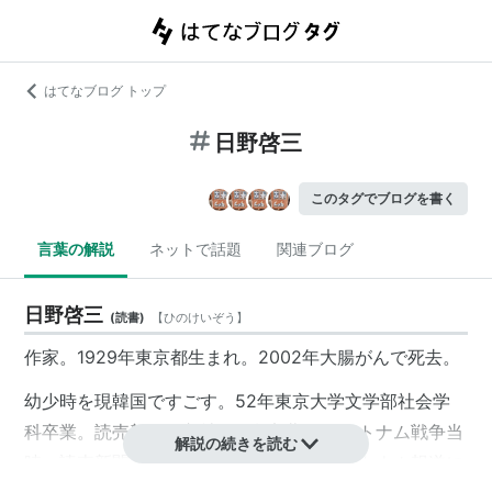
はてなブログ トップ
日野啓三
このタグでブログを書く
言葉の解説
ネットで話題
関連ブログ
日野啓三
(
読書
)
【
ひのけいぞう
】
作家。1929年東京都生まれ。2002年大腸がんで死去。
幼少時を現韓国ですごす。52年東京大学文学部社会学
科卒業。読売新聞に入社し外報部勤務。ベトナム戦争当
解説の続きを読む
時、読売新聞のサイゴン特派員として、ベトナム報道に