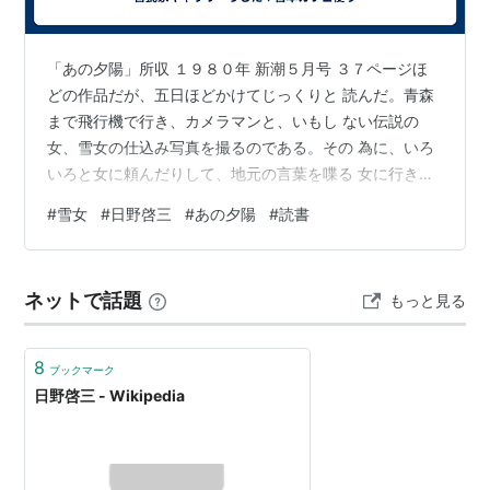
「あの夕陽」所収 １９８０年 新潮５月号 ３７ページほ
どの作品だが、五日ほどかけてじっくりと 読んだ。青森
まで飛行機で行き、カメラマンと、いもし ない伝説の
女、雪女の仕込み写真を撮るのである。その 為に、いろ
いろと女に頼んだりして、地元の言葉を喋る 女に行き着
く。その女なら、いい写真が撮れそうだ、と 確信めいた
#
雪女
#
日野啓三
#
あの夕陽
#
読書
ものを抱けたのだった。よくは書けているが、 凡一な感
じは拭えない。「あの夕陽」のような深いところ まで行
っている感じはあまりしない。「あの夕陽」から、 六
ネットで話題
もっと見る
年。鋭い感覚は、少し鈍り始めているようだ。ぼくは 圧
倒的に「あの夕陽」の方が優れていると感じた。 （読了
日 ２０２６年 ５・１０（日）…
8
ブックマーク
日野啓三 - Wikipedia