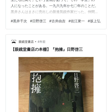
人になったことがある。一九六九年か七〇年のことだ。
黒井さんはまさに売出しの新進気鋭作家だった。仲間か
ら誘われた私は、へェ黒井千次に会えるのかァくらいの
#
黒井千次
#
日野啓三
#
古井由吉
#
佐江衆一
#
坂上弘
まさしくミーハー的動機で出かけていった。TBS 社屋一
階にあった「トップス」という喫茶店だった。 時あたか
も学園紛争さなか。話題は当然その方向になるだろうと
•
予想して、埴谷雄高の評論集を何冊か、付け焼刃で読ん
眼鏡堂書店
4年前
でから出かけた記憶がある。だがそういう噺にはならな
【眼鏡堂書店の本棚】『抱擁』日野啓三
かった。 お会いしたといっても、主役とエキ…