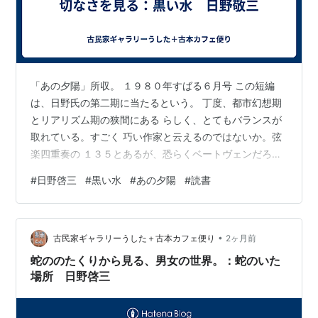
「あの夕陽」所収。 １９８０年すばる６月号 この短編
は、日野氏の第二期に当たるという。 丁度、都市幻想期
とリアリズム期の狭間にある らしく、とてもバランスが
取れている。すごく 巧い作家と云えるのではないか。弦
楽四重奏の １３５とあるが、恐らくベートヴェンだろ
う。 自分じゃないと思えるほどに、積極的に通った 女の
#
日野啓三
#
黒い水
#
あの夕陽
#
読書
家。その女に「死にたい」と云われるくだり でそのヴァ
イオリンの曲を聴いたのだが、とても よく合った。自然
と涙が溢れて来るような感じ。 昔の好きだった女の家を
•
探す姿は切なく、その街も 全く変わってしまったので、
古民家ギャラリーうした＋古本カフェ便り
2ヶ月前
あるはずもなく。 そして、この短編のハイライトの急に
蛇ののたくりから見る、男女の世界。：蛇のいた
浴衣を脱ぎ捨て、崖に飛び込…
場所 日野啓三