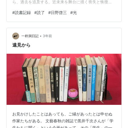
ら、過去を追及する。近未来を舞台に描く喪失と恢復の
物語 月面基地を作り、スペースプレーンを作っている連
#
読書記録
#
読了
#
日野啓三
#
光
中を動かしているのは精神的、深層心理的なものだ。月
から還った飛行士が喪ったものは…。近未来の東京を舞
台に描く喪失と新生の物語。
•
一朴洞日記
3年前
遠見から
お見かけしたことはあっても、ご縁があったとは申せぬ
作家たちがある。 文藝春秋の雑誌で黒井千次さんが「学
生たちに聞く」という企画があって、その「学生」の一