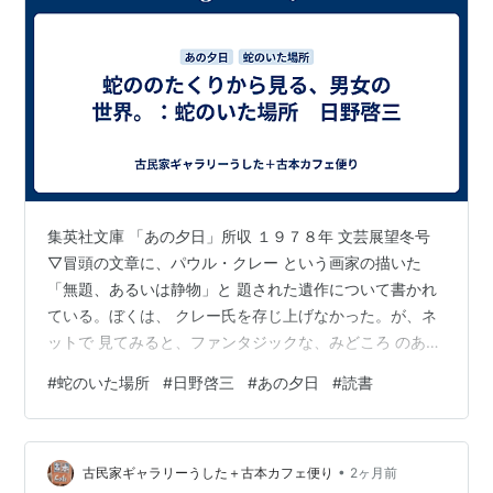
集英社文庫 「あの夕日」所収 １９７８年 文芸展望冬号
▽冒頭の文章に、パウル・クレー という画家の描いた
「無題、あるいは静物」と 題された遺作について書かれ
ている。ぼくは、 クレー氏を存じ上げなかった。が、ネ
ットで 見てみると、ファンタジックな、みどころ のある
絵だった。郁子という女性の友人から、 郁子さんが癌
#
蛇のいた場所
#
日野啓三
#
あの夕日
#
読書
で、彼女に会ってくれないか、という 電話がある。日野
氏は、会う事はしなかった、 と書かれている。庭の無花
果の木に蛇が二匹 のたくり、絡みあう姿が、怪しく描写
•
される。 そのあと、戦前に、郁子さんと暮らしていたこ
古民家ギャラリーうした＋古本カフェ便り
2ヶ月前