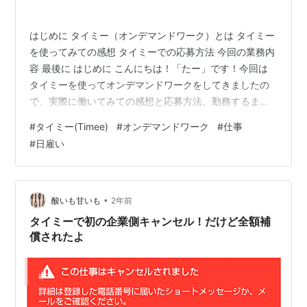
はじめに タイミー（オンデマンドワーク）とは タイミー
を使ってみての感想 タイミーでの応募方法 今回の業務内
容 最後に はじめに こんにちは！「たー」です！今回は
タイミーを使ってオンデマンドワークをしてきましたの
で、実際に働いてみての感想と応募方法、勤務するまで
の動きについて発信していきます！ タイミー（オンデマ
#
タイミー(Timee)
#
オンデマンドワーク
#
仕事
ンドワーク）とは 念の為、タイミーを知らない方に説明
#
日雇い
すると、ユーザ（働く）側は主に空いた時間やスキマ時
間を使って働くことができ、柔軟な働き方ができる他、
面倒くさい面接もなく即日で働くことができます、さら
に給与も即日支払われ、企業側、ユーザ側にとってもメ
•
酸いも甘いも
2年前
リットが多いサービスです、とても便…
タイミーで初の企業側キャンセル！だけど全額補
償されたよ