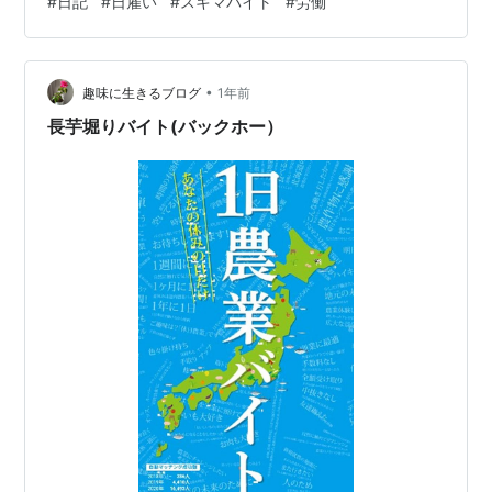
#
日記
#
日雇い
#
スキマバイト
#
労働
褒めてる。突発的すぎて計画性のかけらもありません
が。思ってたようなスケジュールで物事が進まず、日雇
い労働をはじめてみただけの話です。 退職してから早2
•
ヶ月(気持ちとしてはまだ2ヶ月なんだって感覚)、暇な日
趣味に生きるブログ
1年前
を上手く過ごせてないし、そろそろ労働を体に思い出さ
長芋堀りバイト(バックホー）
せないと後々苦しむかもしれない。 …