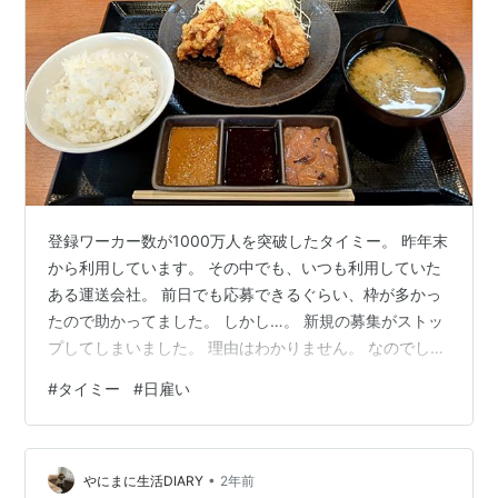
登録ワーカー数が1000万人を突破したタイミー。 昨年末
から利用しています。 その中でも、いつも利用していた
ある運送会社。 前日でも応募できるぐらい、枠が多かっ
たので助かってました。 しかし…。 新規の募集がストッ
プしてしまいました。 理由はわかりません。 なのでしば
らく利用しないと思います。 タイミーに掲載されている
#
タイミー
#
日雇い
求人は、誰でもできるわけではない。 応募先の企業の経
験者（販売ならレジ業務など）や、資格保有者でないと
応募できないのがあります。 私が応募しているのは、誰
•
でもできるもの。 それらは倍率が高く、すぐに応募が終
やにまに生活DIARY
2年前