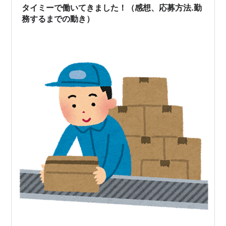
わってしまう。 さてランチはこちら。 からやま定食、か
タイミーで働いてきました！（感想、応募方法.勤
らあげ三個 税込みで…
務するまでの動き）