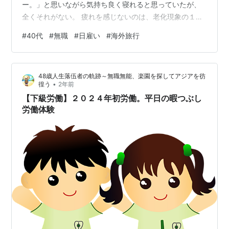
ー。」と思いながら気持ち良く寝れると思っていたが、
全くそれがない。 疲れを感じないのは、老化現象の１つ
ではないのか、と不安になる。 たまに自転車乗ったり、
#
40代
#
無職
#
日雇い
#
海外旅行
ジムへ行ってる為、体力が落ちていないのだ、と信じた
い。 先週は雨が多かったにも関わらず、目がかゆかっ
た。 とうとう花粉症が発症。 自分より酷い花粉症の人は
48歳人生落伍者の軌跡～無職無能、楽園を探してアジアを彷
見たことがないくらい酷い花粉症。 例年１月頃に花粉を
•
徨う
2年前
感じ始め、４月頃まで続く。 ただ近年はマシになってき
【下級労働】２０２４年初労働。平日の暇つぶし
てる感じだった。 昨日は久々に目が痒…
労働体験