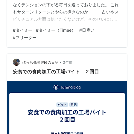
なくテンションの下がる毎日を送っておりました。 これ
もサターンリターンとやらの導きなのか・・・ 占いやス
ピリチュアル方面は信じたくないけど、そのせいにして
しまった方が楽なこともある(笑) それはさておき、 最
#
タイミー
#
タイミー（Timee）
#
日雇い
近、タイミー利用停止の危機がありました。 0:00～6:00
#
フリーター
の業務を翌日と勘違いして普通に寝過ごし、通知で気付
いたのは終了時刻をとっくに過ぎた昼頃という＼(^o^)／
就業先の企業様へメッセージでその旨伝え、そこまでは
いいものの気が動転していたのか修正依頼を出してしま
•
ぼっち低等遊民の日記
3年前
う＼(^o^)／…
安食での食肉加工の工場バイト ２回目