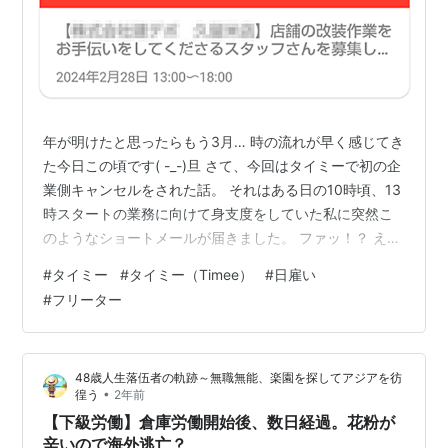
年が明けたと思ったらもう3月… 時の流れが早く感じてき
た今日この頃です( -_-)旦 さて、今回はタイミーで初の企
業側キャンセルをされた話。 それはある日の10時頃、13
時スタートの業務に向けて身支度をしていた私に突然こ
のようなショートメールが届きました。 ファッ！？ え～
せっかく準備してたのに～と思いつつ、内心は気乗りし
#
タイミー
#
タイミー（Timee）
#
日雇い
ない業務だったので少しホッとした自分（クズ） アプリ
#
フリーター
上ではこのような表示になっていました↓ この時はペナ
ルティポイントが4、キャンセル率も30％だったので、
もしかしてそれが原因…？なんてモヤモヤしてました
48歳人生落伍者の軌跡～無職無能、楽園を探してアジアを彷
が、そんな感情を余所にまたショートメール。 神対応に
•
徨う
2年前
感謝m(__)m 企…
【下級労働】倉庫労働開始後、数日経過。花粉が
辛いので海外逃亡？