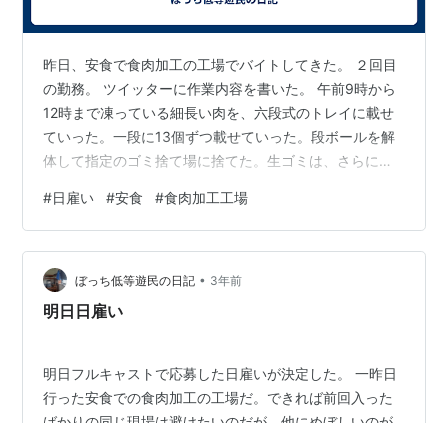
昨日、安食で食肉加工の工場でバイトしてきた。 ２回目
の勤務。 ツイッターに作業内容を書いた。 午前9時から
12時まで凍っている細長い肉を、六段式のトレイに載せ
ていった。一段に13個ずつ載せていった。段ボールを解
体して指定のゴミ捨て場に捨てた。生ゴミは、さらに奥
の部屋へ。加熱室のドアは､基本的に全部閉めるように言
#
日雇い
#
安食
#
食肉加工工場
われた。午後1時から午後3時まで — ぼっち低等遊民
(@U6k7GnTqyLPlEvF) July 7, 2023 六段式のトレイに乗
せる時に、肉と肉の間を少し重ねていかないとうまく入
•
らなかった。 ツイッターの字数制限に引っ掛かったので
ぼっち低等遊民の日記
3年前
次のツイートに続けて書いた。 青色のラックに、肉を…
明日日雇い