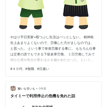
やはり平日実家+暇つぶし生活はパッとしない。 精神衛
生上あまりよくないので、労働した方がましなのでは、
と思った。 という事で単発労働する事に。 もちろん仕事
は定番の誰でもできる下級倉庫労働。 １日労働してみて
何か心境や気分が変わるかを確かめたかった、という理
由もある。 労働終了後の感想 とりあえず１日やってみ
#
４０代
#
無職
#
日雇い
た。 結果的には、やってすごく良かった。 バイクで倉庫
近くまで行ってショッピングセンターに駐輪。 そこから
新興住宅街を歩いて倉庫へ向かう。 朝、住宅街を歩くの
•
はすごく気分がいい。 会社に向かうサラリーマン、OL、
酸いも甘いも
3年前
主婦や学校へ行く子供たち。 まともな人がいっぱいい
タイミーで利用停止の危機を免れた話
る。 実家の周辺とは雰囲気が…