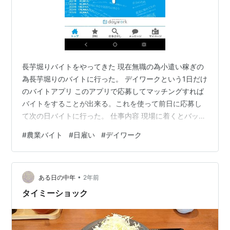
長芋堀りバイトをやってきた 現在無職の為小遣い稼ぎの
為長芋堀りのバイトに行った。 デイワークという1日だけ
のバイトアプリ このアプリで応募してマッチングすれば
バイトをすることが出来る。これを使って前日に応募し
て次の日バイトに行った。 仕事内容 現場に着くとバック
ホーという穴を掘る重機で畑に一直線で穴が空いてい
#
農業バイト
#
日雇い
#
デイワーク
た。 その中に入って長芋を抜いて、土を落として、先端
を折る（先端は冬の凍結で腐りかかっている為折らない
とどんどん腐る）そして穴の上に並べるといった作業を
•
行った。 辛さポイント キツさ星3 そこそこ疲れる 私は普
ある日の中年
2年前
段運動をしない為疲れたが一般の人はそこまで辛くない
タイミーショック
と思う。土を落としたり長いもを…