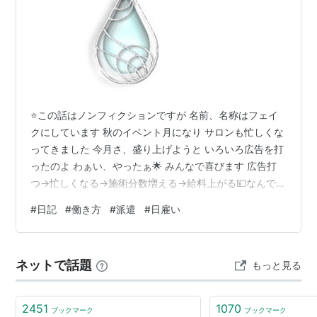
⭐この話はノンフィクションですが 名前、名称はフェイ
クにしています 秋のイベント月になり サロンも忙しくな
ってきました 今月さ、盛り上げようと いろいろ広告を打
ったのよ わぁい、やったぁ🌟 みんなで喜びます 広告打
つ→忙しくなる→施術分数増える→給料上がる💴なんです
💕 このサロンは特にこの傾向が強くて 先月の施術分数の
#
日記
#
働き方
#
派遣
#
日雇い
伸び率が今月の時給のベースになるという ちょっと複雑
ですが 施術すればするほど時給が上がる仕組みです もち
ろん、 指名料、残業、施術分数に対するインセンティブ
ネットで話題
もっと見る
も別にもらいます 忙しいほど、みんな嬉しいのには 間違
いはありません❗️ でもさぁ、俺ら4人で部屋5個あるじゃ
ん 満室には…
2451
1070
ブックマーク
ブックマーク