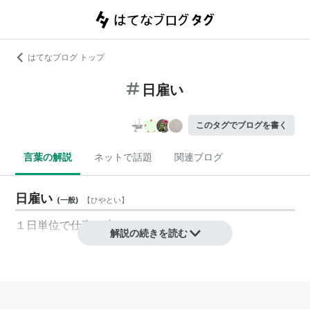
はてなブログ トップ
日雇い
このタグでブログを書く
言葉の解説
ネットで話題
関連ブログ
日雇い
(
一般
)
【
ひやとい
】
１日単位で仕事に雇われること。
解説の続きを読む