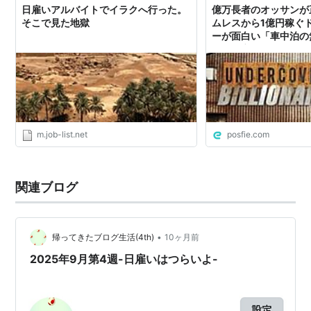
日雇いアルバイトでイラクへ行った。
億万長者のオッサンが
そこで見た地獄
ムレスから1億円稼ぐ
ーが面白い「車中泊の
イト→廃品メルカリ→
動産転売で起業資金を
m.job-list.net
posfie.com
関連ブログ
•
帰ってきたブログ生活(4th)
10ヶ月前
2025年9月第4週-日雇いはつらいよ-