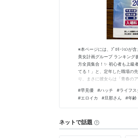
※本ページには、ﾌﾟﾛﾓｰｼｮﾝ
美女計画グループ ランキング
方全員集合！✨ 初心者も上級
てる！」と、定年した職場の
り、まさに彼女らは「青春のア
これに申し込んで夜な夜な「
#
早見優
#
ハッチ
#
ライフス
るとのこと。 前回シリーズリンク
#
エロイカ
#
旦那さん
#
年齢
集合する企画だから、揃…
ネットで話題