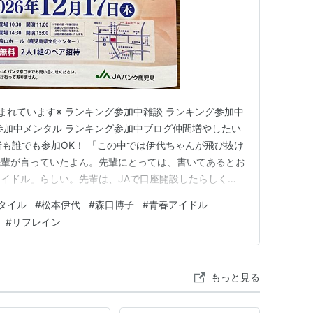
が含まれています※ ランキング参加中雑談 ランキング参加中
参加中メンタル ランキング参加中ブログ仲間増やしたい
者も誰でも参加OK！ 「この中では伊代ちゃんが飛び抜け
先輩が言っていたよん。先輩にとっては、書いてあるとお
イドル」らしい。先輩は、JAで口座開設したらしく、
当たれ〜当たれ〜」とこのチラシに向かって呪いをしてい
タイル
#
松本伊代
#
森口博子
#
青春アイドル
 hatch51.com まぁ、往年の青春アイドルがトリオで
#
リフレイン
もっと見る