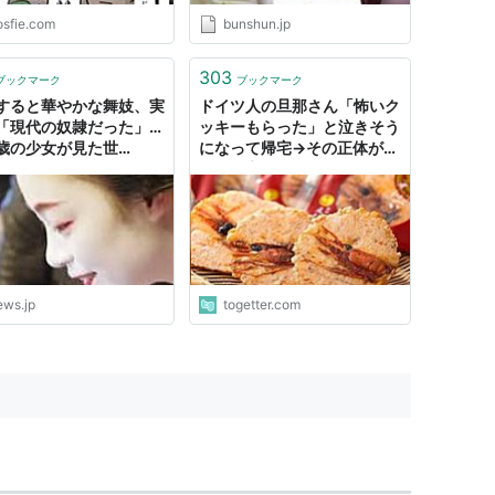
osfie.com
bunshun.jp
303
ブックマーク
ブックマーク
すると華やかな舞妓、実
ドイツ人の旦那さん「怖いク
「現代の奴隷だった」…
ッキーもらった」と泣きそう
歳の少女が見た世
になって帰宅→その正体がこ
“粋”という名のセクハ
ちら「言われてみれば確かに
客との混浴、先輩の暴力
(笑)」「文化の違い面白い」
めるんなら３千万円払う
旦那さん』の愛人に」
の告発 | NEWSjp
ews.jp
togetter.com