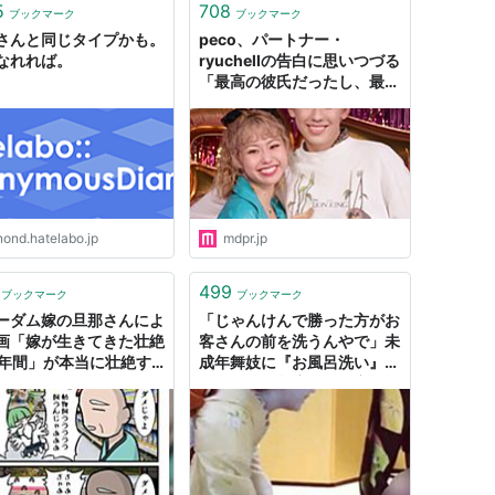
5
708
ブックマーク
ブックマーク
さんと同じタイプかも。
peco、パートナー・
なれれば。
ryuchellの告白に思いつづる
「最高の彼氏だったし、最高
の旦那さんだった」 - モデル
プレス
nond.hatelabo.jp
mdpr.jp
499
ブックマーク
ブックマーク
ーダム嫁の旦那さんによ
「じゃんけんで勝った方がお
画「嫁が生きてきた壮絶
客さんの前を洗うんやで」未
6年間」が本当に壮絶す
成年舞妓に『お風呂洗い』
絶句
『旦那さん制度』『深夜の酒
席』を強いてきた“花街の論
理”《弁護士見解「労働契約
が必要」》 | 文春オンライン