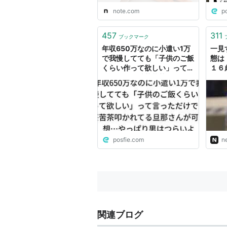
note.com
p
457
311
ブックマーク
年収650万なのに小遣い1万
一見
で我慢してても「子供のご飯
態は
くらい作って欲しい」って言
１６
っただけで滅茶苦茶叩かれて
界 
る旦那さんが可哀想…やっぱ
ラ、
り男はつらいよ
「や
か『
元舞妓
posfie.com
n
関連ブログ