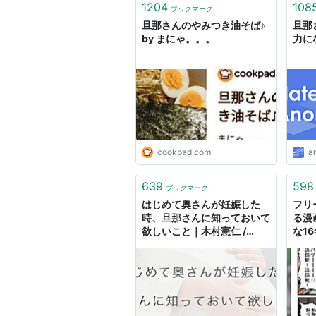
1204
108
ブックマーク
旦那さんのやみつき油そば♪
旦那
by まにゃ。。。
力に
cookpad.com
a
639
598
ブックマーク
はじめて奥さんが妊娠した
フリ
時、旦那さんに知っておいて
る漫
欲しいこと｜木村憲仁 /
な1
mento
ぎて