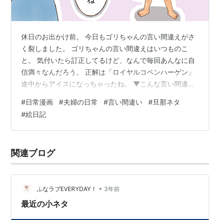
休日のお出かけ前。 今日もゴリちゃんの言い間違えがさ
く裂しました。 ゴリちゃんの言い間違えはいつものこ
と。 気付いたら訂正してるけど、なんで毎回あんなに自
信満々なんだろう。 正解は「ロイヤルコペンハーゲン」
途中からアイスになっちゃったね。 ▼こんな言い間違
い、日常茶飯事です。 www.henacyan.net ・ポチっとお
#
日常漫画
#
夫婦の日常
#
言い間違い
#
旦那ネタ
願いします♪ にほんブログ村 ランキング参加中マンガ ラ
#
絵日記
ンキング参加中イラスト
関連ブログ
•
ふなラブEVERYDAY！
3年前
最近の小ネタ