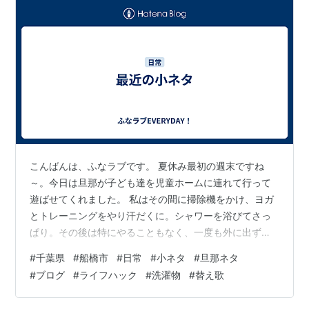
こんばんは、ふなラブです。 夏休み最初の週末ですね
～。今日は旦那が子ども達を児童ホームに連れて行って
遊ばせてくれました。 私はその間に掃除機をかけ、ヨガ
とトレーニングをやり汗だくに。シャワーを浴びてさっ
ぱり。その後は特にやることもなく、一度も外に出ず一
日が終わりました。 と言う訳で、溜まってきた小ネタを
#
千葉県
#
船橋市
#
日常
#
小ネタ
#
旦那ネタ
放出です(例によって面白くなくても保証はありませんあ
#
ブログ
#
ライフハック
#
洗濯物
#
替え歌
しからず)。 ・洗濯物の話 其の壱 ・洗濯物の話 其の弐 ・
旦那と風呂 ・洗濯物の話 其の壱 以前子育てセンターで