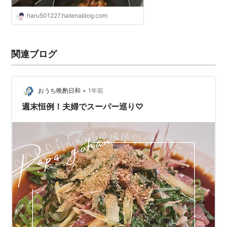
haru501227.hatenablog.com
関連ブログ
•
おうち晩酌日和
1年前
週末恒例！夫婦でスーパー巡り♡