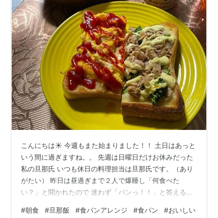
こんにちは☀ 今週もまた始まりました！！ 土日はあっと
いう間に過ぎますね。。 先週は日曜日だけお休みだった
私の旦那氏 いつも休日の料理担当は旦那氏です。（あり
がたい） 昨日は昼過ぎまで２人で爆睡し「何食べた
い？」と聞かれたので 迷わず「パンっ！！」と答える
私。 彼が作るパンはおいしいんです↓ 旨そうでしょ？ た
#
朝食
#
旦那飯
#
食パンアレンジ
#
食パン
#
おいしい
まごパンとブロッコリーツナパンです(^▽^)/ これが秒で