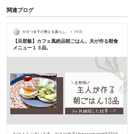
関連ブログ
•
がさつ女子の整える暮らし。
1年前
【旦那飯】カフェ風絶品朝ごはん。夫が作る朝食
メニュー１３品。
おはようございます。がさつ女子(＠gasastujoshi127)で