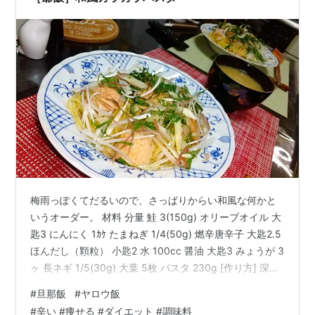
です。 鴨肉ってすごい脂っ…
梅雨っぽくてだるいので、さっぱりからい和風な何かと
いうオーダー。 材料 分量 鮭 3(150g) オリーブオイル 大
匙3 にんにく 1ｶｹ たまねぎ 1/4(50g) 燃辛唐辛子 大匙2.5
ほんだし（顆粒） 小匙2 水 100cc 醤油 大匙3 みょうが 3
ヶ 長ネギ 1/5(30g) 大葉 5枚 パスタ 230g [作り方] 深い
鍋（フライパンでも可）にパスタゆで用の湯を準備。 塩
#
旦那飯
#
ヤロウ飯
は適当に3回つまむくらい にんにく、たまねぎをあらみ
#
辛い #痩せる #ダイエット #調味料