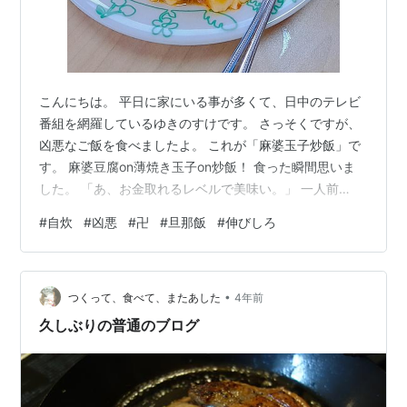
こんにちは。 平日に家にいる事が多くて、日中のテレビ
番組を網羅しているゆきのすけです。 さっそくですが、
凶悪なご飯を食べましたよ。 これが「麻婆玉子炒飯」で
す。 麻婆豆腐on薄焼き玉子on炒飯！ 食った瞬間思いま
した。 「あ、お金取れるレベルで美味い。」 一人前
1100円取れます。 麻婆豆腐が薄焼き玉子で分けられてい
#
自炊
#
凶悪
#
卍
#
旦那飯
#
伸びしろ
るのがナイスです。 一緒に食べても良し、それぞれ単体
で食べても良し。 何より美味い×美味いですし、そら美
味くなりますわ。 ↑この通り、ちゃんと炒飯にしてま
•
す。 （炒飯は小エビ、ねぎ、玉子を入れました。） 麻婆
つくって、食べて、またあした
4年前
豆腐は、よくある豆腐だけで作れる麻婆豆腐の素で作り
久しぶりの普通のブログ
ました。 横にあるのは…