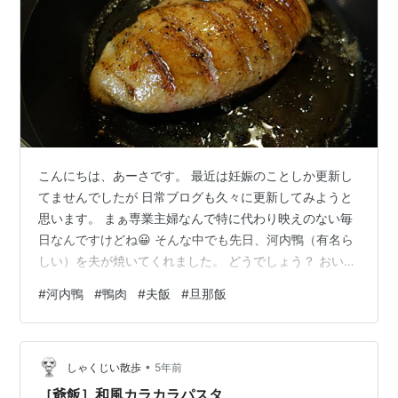
こんにちは、あーさです。 最近は妊娠のことしか更新し
てませんでしたが 日常ブログも久々に更新してみようと
思います。 まぁ専業主婦なんで特に代わり映えのない毎
日なんですけどね😀 そんな中でも先日、河内鴨（有名ら
しい）を夫が焼いてくれました。 どうでしょう？ おいし
そうでしょう？？？？ でも実際焼き方がちょっとへたっ
#
河内鴨
#
鴨肉
#
夫飯
#
旦那飯
ぴやったようで生臭さがあり、 私妊婦なので生ものあた
るのも嫌やし、もうちょっと焼こっか！と なったのが間
違いだったようでカッチカチのお肉になっちゃいました
•
(笑) 最初のこの写真の状態でいけてたっぽいねってあと
しゃくじい散歩
5年前
で反省会しました★ ついでに鴨肉について調べてみたん
［爺飯］和風カラカラパスタ