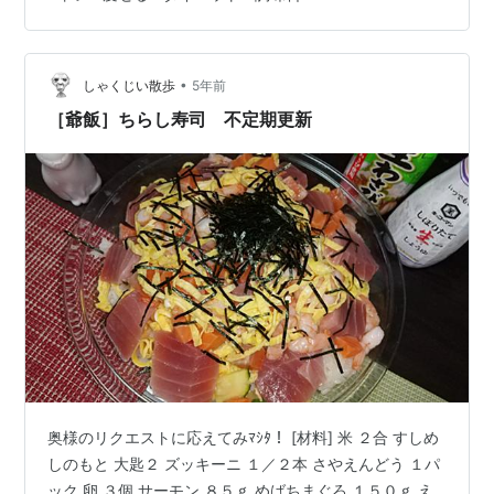
じん切り→オリーブオイル、弱火で ニンニクにおってき
たら燃辛唐辛子、皮を引いた鮭、みず、ほんだしを投
入。 鮭は崩さないで、蓋して火が通るまでがんばる。
（裏表1分…
•
しゃくじい散歩
5年前
［爺飯］ちらし寿司 不定期更新
奥様のリクエストに応えてみﾏｼﾀ！ [材料] 米 ２合 すしめ
しのもと 大匙２ ズッキーニ １／２本 さやえんどう １パ
ック 卵 ３個 サーモン ８５ｇ めばちまぐろ １５０ｇ え