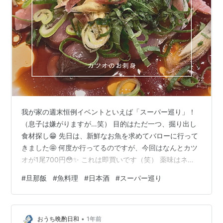
我が家の週末恒例イベントといえば「スーパー巡り」！
（息子は嫌がりますが…笑） 目的はただ一つ、掘り出し
食材探し😁 先日は、新鮮なお魚を求めてバローに行って
きました🤩 何度か行ってるのですが、今回はなんとカツ
オが1尾700円😳✨ これは即買いです（笑） 薬味はネ
ギ・茗荷・生姜（※私が唯一スライスした玉ねぎは忘れら
#
旦那飯
#
魚料理
#
日本酒
#
スーパー巡り
れた笑） 帰宅後、夫がそのままポン酢＆薬味たっぷりの
おつまみにしてくれました！お酒は、阪神競馬場リニュ
ーアル記念で販売されていた日本酒を❤️ もっと大事な時
•
に開けよう…と思っていたんですが素敵なおつまみが出
おうち晩酌日和
1年前