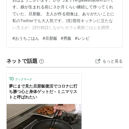
す。娘が生まれる前に３か月くらい継続して作ってくれ
ていた、旦那飯。 主人が作る朝食は、ありがたいことに
私のTwitterでも大人気です。(笑)普段キッチンに立たな
い主人が、試行錯誤しながらカフェ風朝ごはんを調理し
てくれています。 そこで本記事では主人が作るカフェの
#
おうちごはん
#
旦那飯
#
男飯
#
レシピ
ような絶品朝ごはんレシピ13連発をご紹介します。 「カ
フェ風朝ごはんのレシピが知りたい」「料理が苦手でも
おしゃれな朝ごはんを作りたい」という方のヒントにな
ネットで話題
もっと見る
ると嬉しいです。 週末の朝ごはんは主人が担当 週末の朝
ごはんのポイント 【旦那飯】まるでカフェ？朝ごはんレ
シピ13…
10
ブックマーク
夢にまで見た旦那飯復活でコロナに打
ち勝つ心と身体ゲットだ - ミニマリス
トと呼ばれたい