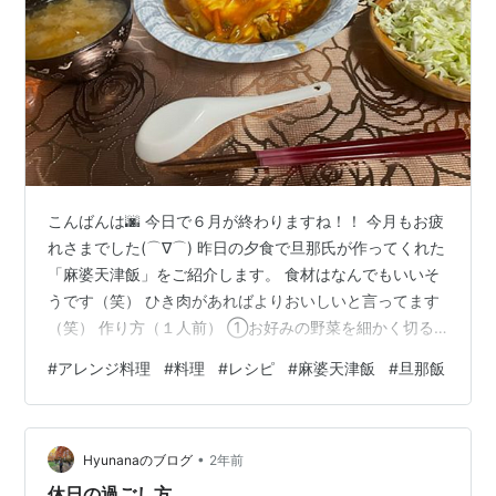
こんばんは🌆 今日で６月が終わりますね！！ 今月もお疲
れさまでした(⌒∇⌒) 昨日の夕食で旦那氏が作ってくれた
「麻婆天津飯」をご紹介します。 食材はなんでもいいそ
うです（笑） ひき肉があればよりおいしいと言ってます
（笑） 作り方（１人前） ①お好みの野菜を細かく切る
②野菜をごま油→おろしにんにく→おろししょうがで炒
#
アレンジ料理
#
料理
#
レシピ
#
麻婆天津飯
#
旦那飯
める ③酒大さじ１、砂糖小さじ１、しょうゆ大さじ２分
の１、オイスターソース大さじ１ 中華顆粒だし小さじ２
分の１、豆板醤小さじ１、水適当（180CC）を入れて沸
•
騰させる ④沸騰したら水溶き片栗粉でかためて完成 た
Hyunanaのブログ
2年前
まごはお好みで作ってください🍳 こんな感じです↓ 完
休日の過ごし方