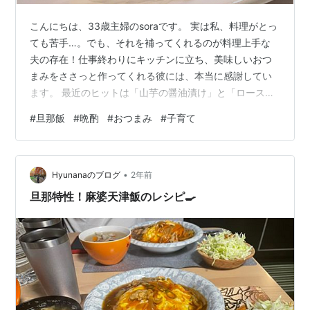
こんにちは、33歳主婦のsoraです。 実は私、料理がとっ
ても苦手…。でも、それを補ってくれるのが料理上手な
夫の存在！仕事終わりにキッチンに立ち、美味しいおつ
まみをささっと作ってくれる彼には、本当に感謝してい
ます。 最近のヒットは「山芋の醤油漬け」と「ロースト
ポーク」 甘い醤油につけた山芋に刻みわさびピリッと効
#
旦那飯
#
晩酌
#
おつまみ
#
子育て
いていて夏に最高！ 食べる直前に表面を焼いてくれまし
た！ソースは焼肉のタレとなんかを混ぜたやつ笑 二品と
もビールにぴったり🍺 ちなみにローストポークのお肉は
•
「ラ・ムー」で100g 98円でした🤩 スーパーで安く買え
Hyunanaのブログ
2年前
たものをこんなに素敵な料理にしてくれるなんて本当に
旦那特性！麻婆天津飯のレシピ🍳
ありがたい。 そんな料理…