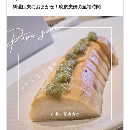
てきたので 我慢できず開けちゃいました🤭 2025年阪神
料理は夫におまかせ！晩酌夫婦の至福時間
競馬場リニューアル記念日…