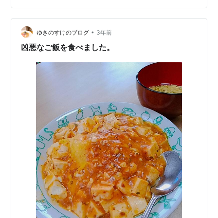
なくなるほどおいしい！！ その辺のパン屋さんよりおい
しいです（怒られる（笑）） 耳の際際までバターを塗る
•
ことがポイントらしい。 てかね、今年31歳になる男がこ
ゆきのすけのブログ
3年前
んな豆に作ってくれることが尊い、、 優しいありがと
凶悪なご飯を食べました。
う。 旦那さんは学生時…