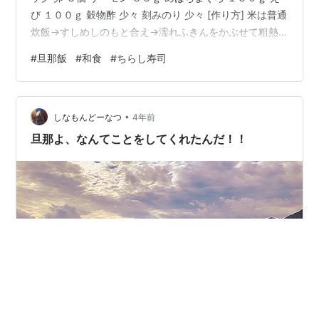
び １００ｇ 穀物酢 少々 刻みのり 少々 [作り方] 米は普通
炊飯→すしめしのもと合え→濡れふきんをかぶせて粗熱
とり ズッキーニは銀杏切り→塩もみ→水切り さやえんど
#
旦那飯
#
和食
#
ちらし寿司
うは塩ゆで→水さらし→水切り→半分カット 卵はフライ
パンで薄焼き→粗熱とり→細切り えびはゆで→さまし→
背ワタとり→半分カット サーモンはダイスカット めばち
•
まぐろは刺身切り出し 海鮮物を酢合えしといて、すし飯
しなもんどーなつ
4年前
の粗熱が取れたら盛り付け。 思ったより簡単…
旦那よ、なんてことをしてくれたんだ！！