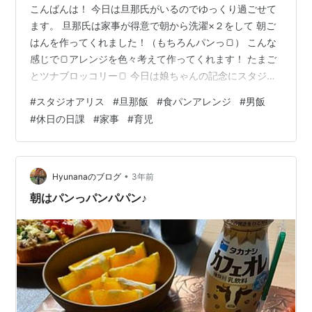
こんばんは！ 今日は旦那氏がいるのでゆっくり過ごせて
ます。 旦那氏は家事が得意で朝から洗濯×２をして 朝ご
はんを作ってくれました！（もちろんパンっ🍞） こんな
感じで🍞アレンジを色々考えて作ってくれます！ たまご
とツナブロッコリー🍞 今日は娘ちゃんの記念にスタジオ
アリスさんに行ってプチドライブ🚗 ５着ほどお着換え撮
#
スタジオアリス
#
旦那飯
#
食パンアレンジ
#
男飯
影していただいて3時間くらい撮影に時間がかかりまし
#
休日の日課
#
家事
#
育児
た。 娘ちゃんがんばってくれました（終始ギャン泣き）
家から🚗で６分のところにスタジオアリスがあるので ３
人で移動するはじめの段階にはちょうどよかったです✨
わたしが先にお風呂に入っている間に 旦那氏は資格の勉
•
Hyunanaのブログ
3年前
強を終えて夕ご飯の支度をし…
朝はパンっパンパパン♪