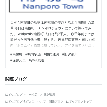
目次 1.南幌町の沿革 2.南幌町の交通と治水 1.南幌町の沿
革 今日は南幌町（ナンポロチョウ）について調べてみ
た。 wikipedia:南幌町 人口は約7千人。 数千年前までは
海だった石狩低地帯に属する。 岩見沢南東部と同じく幌
向（ホロムイ）原野に属していた。 アイヌ語で入り江・
湾・川が湾曲して緩やかに流れるところなどを意味する
#
南幌町
#
幌向駅逓
#
幌向運河
#
旧夕張川
ホロムイ（ポロモイ）が語源とされる。 明治維新から少
#
保原元二
#
夕張鉄道
し経った1886年、新潟から現在の江別太付近へ移住して
きた人々がいた。越後村という地名をつけるが、平坦な
この土地は湿地帯であり開墾には不適。 当時はアイヌの
関連ブログ
人々もこの地にはほとんど住んでいなかったらしい。 や
がて付近…
はてなブログ
>
未指定
>
旧夕張川
はてなブログ タグとは
ヘルプ
開発ブログ
はてなブログトップ