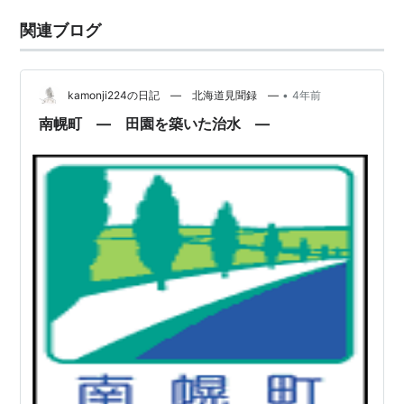
関連ブログ
•
kamonji224の日記 ― 北海道見聞録 ―
4年前
南幌町 ― 田園を築いた治水 ―