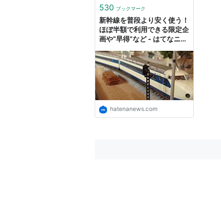
530
ブックマーク
新幹線を普段より安く使う！
ほぼ半額で利用できる限定企
画や“早得”など - はてなニュ
ース
hatenanews.com