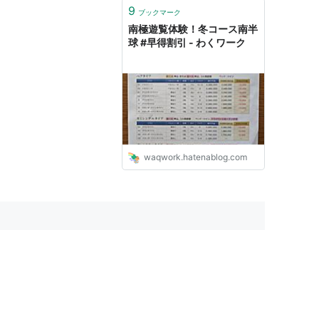
9
ブックマーク
南極遊覧体験！冬コース南半
球 #早得割引 - わくワーク
waqwork.hatenablog.com