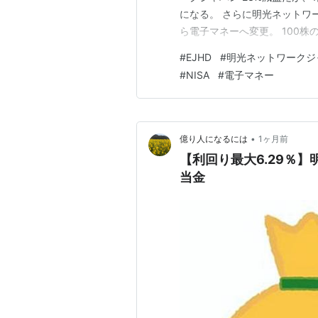
になる。 さらに明光ネットワ
ら電子マネーへ変更。 100株
額が増えている。 現状で100
#
EJHD
#
明光ネットワークジ
ししたい。 今年の4月から発
#
NISA
#
電子マネー
のみで…
•
億り人になるには
1ヶ月前
【利回り最大6.29％
当金