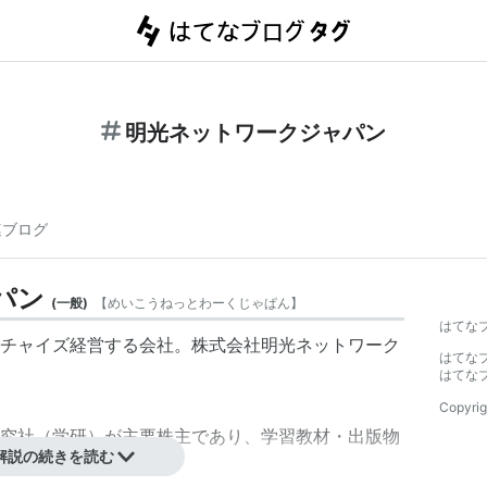
明光ネットワークジャパン
連ブログ
パン
(
一般
)
【
めいこうねっとわーくじゃぱん
】
はてな
チャイズ経営する会社。株式会社
明光ネットワーク
はてな
はてな
Copyrig
究社（学研）が主要株主であり、学習教材・出版物
解説の続きを読む