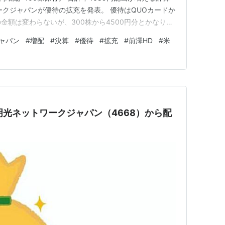
ークジャパンが優待の拡充を発表。 優待はQUOカードか
の金額は変わらないが、300株から4500円分とかなり金
株を3年以上保有なので、安いままだったら200株買い増
ャパン
#
増配
#
決算
#
優待
#
拡充
#
前澤HD
#
米
足した前澤HDは配当と優待が決定。 配当は今年度は期末
】明光ネットワークジャパン（4668）から配