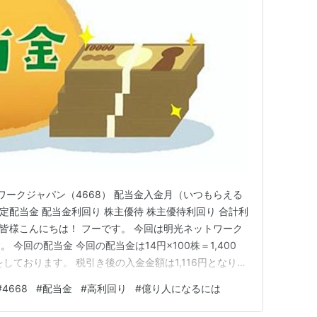
ワークジャパン（4668） 配当金入金月（いつもらえる
予定配当金 配当金利回り 株主優待 株主優待利回り 合計利
 皆様こんにちは！ フーです。 今回は明光ネットワーク
今回の配当金 今回の配当金は14円×100株＝1,400
しております。 税引き後の入金金額は1,116円となりま
パン（4668） 明光ネットワークジャパンの紹介をして
#
4668
#
配当金
#
高利回り
#
億り人になるには
金月（いつもらえるの？） 5月と11月 権利確定月 8月