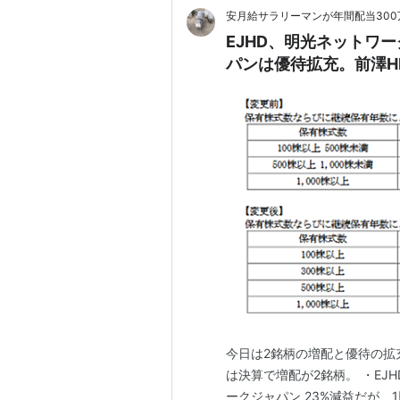
安月給サラリーマンが年間配当30
EJHD、明光ネットワ
パンは優待拡充。前澤H
今日は2銘柄の増配と優待の拡
は決算で増配が2銘柄。 ・EJH
ークジャパン 23%減益だが、1