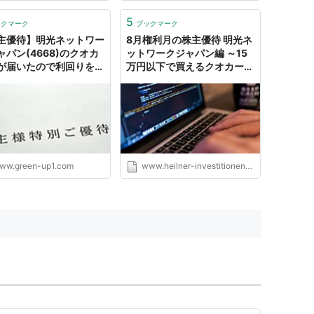
5
ックマーク
ブックマーク
主優待】明光ネットワー
8月権利月の株主優待 明光ネ
ャパン(4668)のクオカ
ットワークジャパン編 ～15
が届いたので利回りを確
万円以下で買えるクオカード
2020年8月分 - green
優待～ - ハイルナーの株日記
記
ww.green-up1.com
www.heilner-investitionen.com