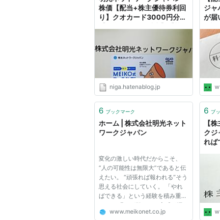
株価【配当+株主優待券利回
ジャ
り】クオカード3000円分
が届
【長期保有３年以上】【執
確認 
筆：2019年12月時点】 - 株
gre
主優待と東方絵師
niga.hatenablog.jp
w
6
6
ブックマーク
ブ
ホーム | 株式会社明光ネット
【株
ワークジャパン
クジ
れば
いた
変化の激しい時代だからこそ、
※20
“人の可能性は無限大”であると伝
記
えたい。 “頑張れば報われる”そう
思える社会にしていく。 「やれ
ばできる」という経験を積み重
ね、 頑張れば報われる実感が湧
www.meikonet.co.jp
w
けば、 未来の自分に 期待する“勇