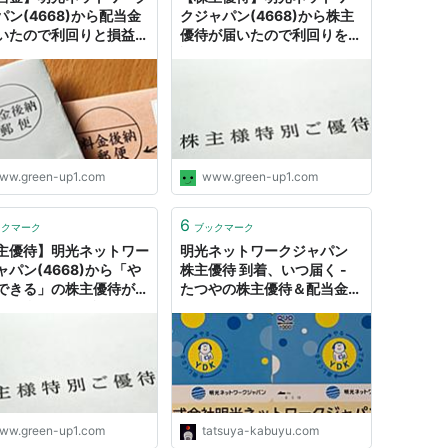
パン(4668)から配当金
クジャパン(4668)から株主
いたので利回りと損益を
優待が届いたので利回りを確
※2022年2月分 -
認 ※2022年8月分 - green
enの日記
の日記
ww.green-up1.com
www.green-up1.com
6
ックマーク
ブックマーク
主優待】明光ネットワー
明光ネットワークジャパン
ャパン(4668)から「や
株主優待 到着、いつ届く -
できる」の株主優待が届
たつやの株主優待＆配当金・
ので利回りを確認
分配金で まったりライフ！
21年8月分 - greenの日
ww.green-up1.com
tatsuya-kabuyu.com