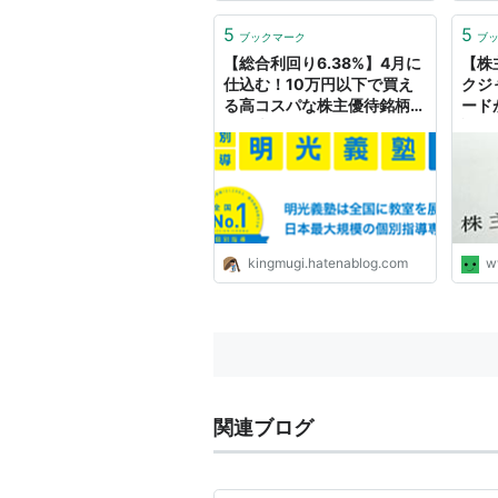
気”がもてる、未来の選択肢に 飛
び込む“勇気”がもてる、 そう私た
5
5
ブックマーク
ブ
ちは考えます。 このPurposeを...
【総合利回り6.38%】4月に
【株
仕込む！10万円以下で買え
クジ
る高コスパな株主優待銘柄
ード
「明光ネットワークジャパン
認 ※
(4668)」 - きんむぎの優待
の日
株売買で儲けるブログ
kingmugi.hatenablog.com
w
関連ブログ