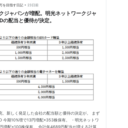
•
0万を目指す日記
23日前
ークジャパンが増配。明光ネットワークジャ
Dの配当と優待が決定。
充、新しく発足した会社の配当額と優待の決定が。 まず
D 今期10%増で13円増配×353株保有。 ・明光ネットワ
円増配×100株保有。 合計年4689円配当が増える計算