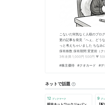
こないだ何気なく人様のブロ
更の記事を発見「へぇ、どう
っと考えちゃいました ちなみ
保有株数 保有期間 変更前（ク
3年未満 1,000円 500円 ▼ 50
設） 3年未満 1,000円 4,500円
#
株主優待
#
クオカード
#
デ
年未満 1,000円 5,000円 ▲ 4,
ネットで話題
12
9
ブックマーク
ブ
明光ネットワークジャパン
【配