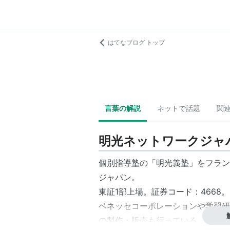
はてなブログ トップ
言葉の解説
ネットで話題
関
明光ネットワークジャ
個別指導塾の「
明光義塾
」をフラン
ジャパン
。
東証1部上場。証券コード：4668。
ベネッセコーポレーション
や学習研
の製作・販売も行っている。