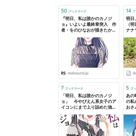
50
14
ブックマーク
ブ
『明日、私は誰かのカノジ
明日
ョ』いよいよ最終章突入 作
（明日
者・をのひなおが描きたかっ
ナナ
たこと
がか
realsound.jp
d
7
5
ブックマーク
ブ
「明日、私は誰かのカノジ
あの
ョ」 今やぴえん系女子のア
の私
イコンにまで上り詰めた強キ
おさ
ャラ「ゆあてゃ」についてい
ノジ
ろいろ考察（妄想）してみる
じ・漫
- 頭の上にミカンをのせる
好き