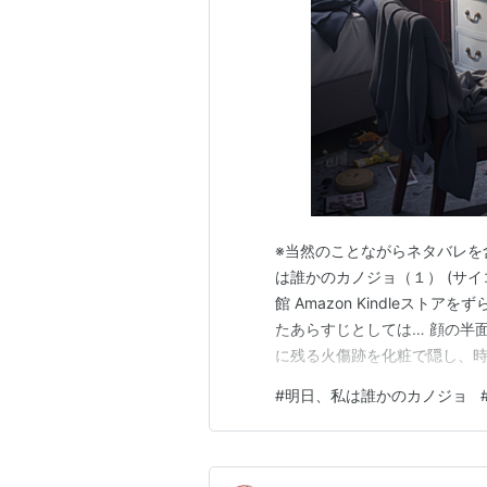
※当然のことながらネタバレを
は誰かのカノジョ（１） (サイ
館 Amazon Kindleス
たあらすじとしては… 顔の半
に残る火傷跡を化粧で隠し、
ゆる「レンタル彼女」のアルバ
#
明日、私は誰かのカノジョ
れぞれクセがある男性が多い
いると見栄を張ったために、友