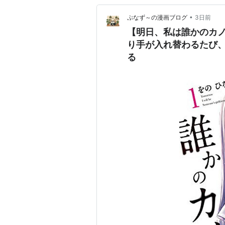
•
ぷなず～の漫画ブログ
3日前
【明日、私は誰かのカ
り手が入れ替わるたび
る