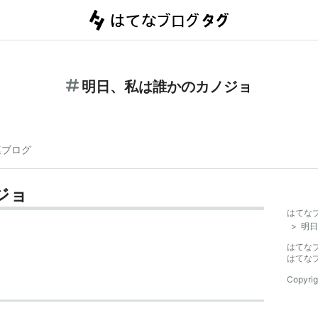
明日、私は誰かのカノジョ
連ブログ
ジョ
はてな
>
明日
はてな
はてな
Copyrig