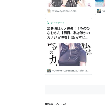
www.tyoshiki.com
yo
5
ブックマーク
次巻明日カノ終幕！！をのひ
なおさん【明日、私は誰かの
カノジョ16巻】[あらすじ・
漫画紹介/感想] - 漫画大好き
縁田ちゃん
yoko-enda-manga.hatenadiary.jp