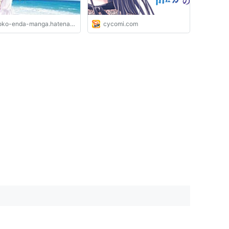
ko-enda-manga.hatenadiary.jp
cycomi.com