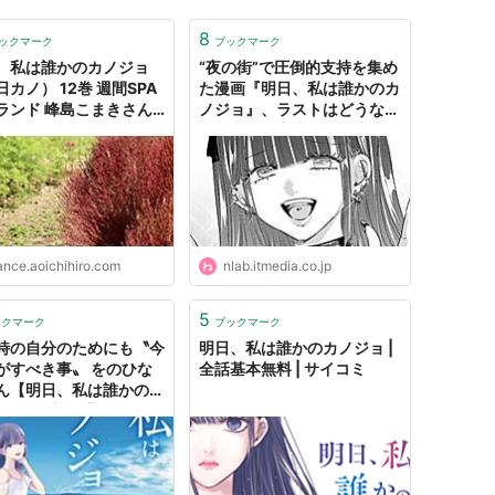
8
ックマーク
ブックマーク
、私は誰かのカノジョ
“夜の街”で圧倒的支持を集め
カノ） 12巻 週間SPA
た漫画『明日、私は誰かのカ
ランド 峰島こまきさん
ノジョ』、ラストはどうな
わいい - マンガやな
る？ 最終章直前、作者イン
タビュー | ねとらぼ
ance.aoichihiro.com
nlab.itmedia.co.jp
5
ックマーク
ブックマーク
時の自分のためにも〝今
明日、私は誰かのカノジョ |
がすべき事〟 をのひな
全話基本無料 | サイコミ
ん【明日、私は誰かのカ
ョ17巻(完結)】[あらす
画紹介/感想] - 漫画大
縁田ちゃん