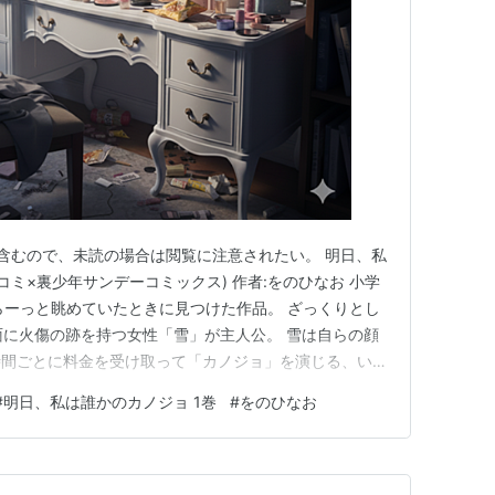
含むので、未読の場合は閲覧に注意されたい。 明日、私
コミ×裏少年サンデーコミックス) 作者:をのひなお 小学
トアをずらーっと眺めていたときに見つけた作品。 ざっくりとし
面に火傷の跡を持つ女性「雪」が主人公。 雪は自らの顔
時間ごとに料金を受け取って「カノジョ」を演じる、いわ
イトをしている。 レンタル彼女を利用する顧客にはそ
#
明日、私は誰かのカノジョ 1巻
#
をのひなお
が、ある日予約を入れてきた「辻壮太」は、友達に彼女が
…