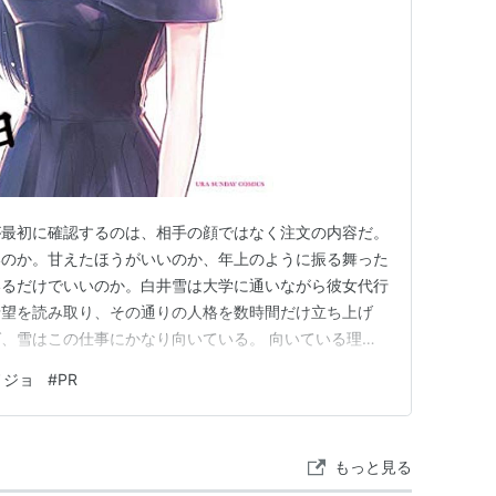
が最初に確認するのは、相手の顔ではなく注文の内容だ。
いのか。甘えたほうがいいのか、年上のように振る舞った
いるだけでいいのか。白井雪は大学に通いながら彼女代行
希望を読み取り、その通りの人格を数時間だけ立ち上げ
、雪はこの仕事にかなり向いている。 向いている理由
はない。雪の顔から身体にかけては火傷の痕が残ってい
ノジョ
#
PR
り潰したまま生活している。中身を差し出さずに済む関係
やすい。料金で始まって時間で終わ…
もっと見る