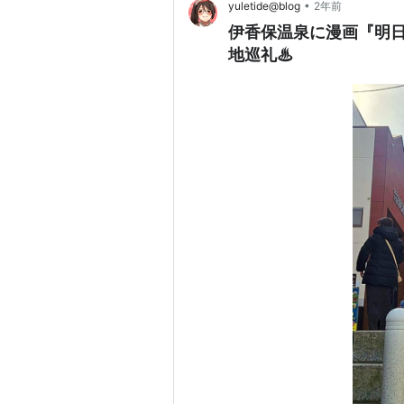
•
yuletide@blog
2年前
伊香保温泉に漫画『明
地巡礼♨