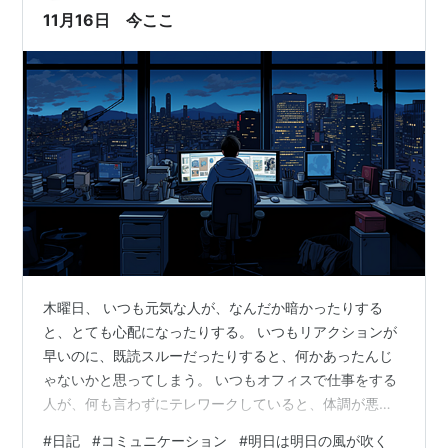
は明日の自分に任せよう。 今日は風が吹き、やけに冷え
11月16日 今ここ
込んだ。 気温が上がればまた…
木曜日、 いつも元気な人が、なんだか暗かったりする
と、とても心配になったりする。 いつもリアクションが
早いのに、既読スルーだったりすると、何かあったんじ
ゃないかと思ってしまう。 いつもオフィスで仕事をする
人が、何も言わずにテレワークしていると、体調が悪い
のかなと思ったりする。 気にしすぎだよって、そう周り
#
日記
#
コミュニケーション
#
明日は明日の風が吹く