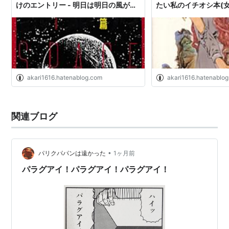
けのエントリー - 明日は明日の風が吹
たい私のイチオシ本(女
く
日は明日の風が吹く
akari1616.hatenablog.com
akari1616.hatenablo
関連ブログ
•
パリクパパンは遠かった
1ヶ月前
パラグアイ！パラグアイ！パラグアイ！