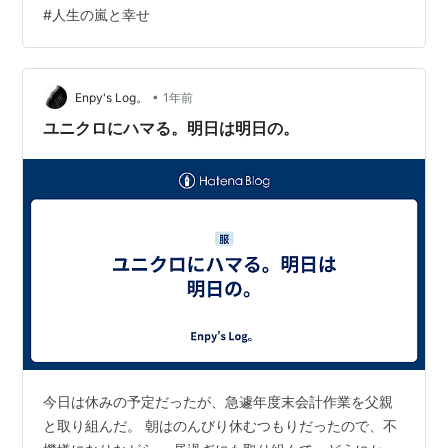
もしれません。 幸せも悲しみも、晴天も嵐も、すべては
#
人生の嵐と幸せ
移ろいゆくもの。 そして、どんな嵐も必ず過ぎ去ってい
くのです。 第一章：雲の形は変わりゆく 人生は予期せぬ
出来事の連続です。 順調に進んでいると思った矢先に、
突然の困難が立ちはだかることがあります。 それはまる
•
Enpy's Log。
1年前
で、穏やかな空に突然現…
ユニクロにハマる。明日は明日の。
今日は休みの予定だったが、急遽年度末会計作業を父親
と取り組んだ。 朝はのんびり休むつもりだったので、不