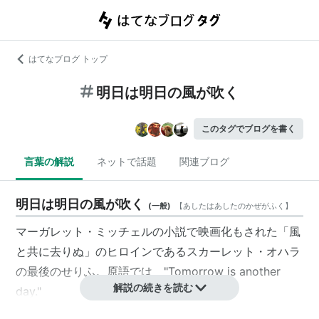
はてなブログ トップ
明日は明日の風が吹く
このタグでブログを書く
言葉の解説
ネットで話題
関連ブログ
明日は明日の風が吹く
(
一般
)
【
あしたはあしたのかぜがふく
】
マーガレット・ミッチェルの小説で映画化もされた「
風
と共に去りぬ
」のヒロインである
スカーレット・オハラ
の最後のせりふ。原語では "Tomorrow is another
解説の続きを読む
day."