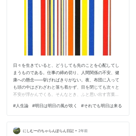
日々を生きていると、どうしても先のことを心配してし
まうものである。仕事の締め切り、人間関係の不安、健
康への懸念――挙げればきりがない。夜、布団に入って
も頭の中はざわざわと落ち着かず、目を閉じても次々と
不安が浮かんでくる。そんなとき、ふと思い出す言葉が
ある。「明日は明日の風が吹く」。 この言葉を最初に聞
#
人生論
#
明日は明日の風が吹く
#
それでも明日は来る
いたのがいつだったのか、正直なところよく覚えていな
い。誰かに教わったのか、書物の中で目にしたのか、そ
れとも映画やドラマの中だったのか。はっきりした記憶
•
はない。ただ、それほど広く知られた有名な言葉である
にしむーのちゃらんぽらん日記
2年前