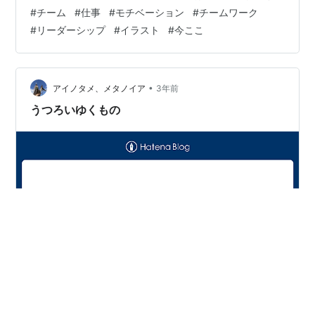
は言ってくれるけど、やっぱり僕はこのあたり、とても
#
チーム
#
仕事
#
モチベーション
#
チームワーク
心配になってしまって、ウニウニしてしまう。 今日は朝
#
リーダーシップ
#
イラスト
#
今ここ
から突発的にやらなければいけないことがあって、 おは
ようと同時にタスクを投げてしまった。 そこから、他に
も色々とお願いをしてしまって、気がついたらリアクシ
ョンが遅くなっていた。 「僕が何かした…
•
アイノタメ、メタノイア
3年前
うつろいゆくもの
長い間、自分がそうと認識していた思いがある あったん