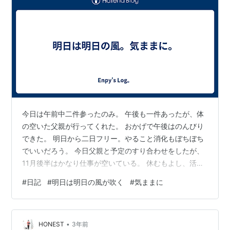
今日は午前中二件参ったのみ。 午後も一件あったが、体
の空いた父親が行ってくれた。 おかげで午後はのんびり
できた。 明日から二日フリー。やること消化もぼちぼち
でいいだろう。 今日父親と予定のすり合わせをしたが、
11月後半はかなり仕事が空いている。 休むもよし、活動
するもよしだが、どちらにせよ有効活用したい。 寒さも
#
日記
#
明日は明日の風が吹く
#
気ままに
あるが、筋トレをしてエンジンをかけたい気持ちと、ぬ
くぬく休みたい気持ちがせめぎ合っている。 折衷案とし
て、どちらもぼちぼちで織り交ぜていくのがいいだろう
•
か。 気力の充電は六割ほど済んでいる。 どっちに転ぶか
HONEST
3年前