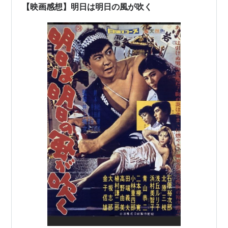
から、きっと何かの折に自然と耳に入り、心のどこかに
【映画感想】明日は明日の風が吹く
残っていたのだろう。 それ以来、私はこの言葉を、…