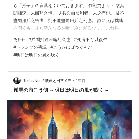
ら「孫子」の言葉を引いておきます。 作戦篇より： 故兵
聞拙速、未睹巧久也。 夫兵久而國利者、未之有也。 故不
盡知用兵之害者、則不能盡知用兵之利也。 故に兵は拙速
を聞くも、未だ巧久なるを睹（み）ざるなり。 夫れ兵の
久しくして国の利する者は、未だこれ有らざるなり。 故
#
孫子
#
兵聞拙速未睹巧久也
#
死者不可以復生
に尽（ことごと）く用兵の害を知らざる者は、則ち用兵
#
トランプの演説
#
こうかはばつぐんだ
の利も知る能わざるなり。 火攻篇より： 夫戰勝攻取、而
#
明日は明日の風が吹く
不修其功者凶。命曰費留。 故曰、明主慮之、良將修之。
非利不動、非得不用、非危不戰。 主不可以怒而興師、將
不可以慍而致戰。 合於利而動、不合於利而止。 怒可以復
喜、慍可以復悦、 亡國…
•
Toshs Nonの映画と日常メモ
1年前
嵐雲の向こう側 ～明日は明日の風が吹く～