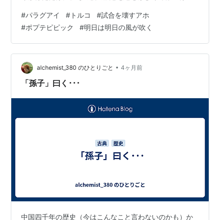
れた😓
#
パラグアイ
#
トルコ
#
試合を壊すアホ
#
ポプテピピック
#
明日は明日の風が吹く
•
alchemist_380 のひとりごと
4ヶ月前
「孫子」曰く･･･
中国四千年の歴史（今はこんなこと言わないのかも）か