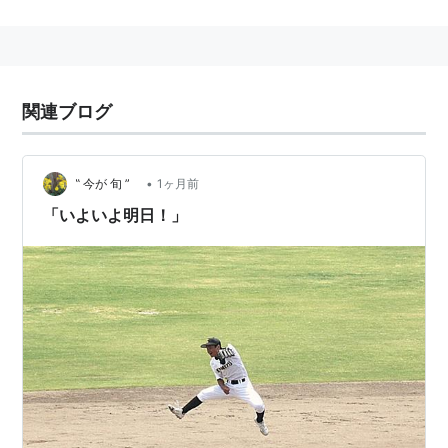
明日は明日の風が吹く （慣用句的表現）
明日になればまた状況も変わってくる。だったらく
よくよ先のことを思いわずらっても仕方がないよ
ね。と楽観的にいう語。
関連ブログ
今日がどんなに辛くても、時が過ぎればそれもまた
過去となり、未来は良い方向に進むものだ。
今日は今日、明日は明日。同じ日がくるはずがな
•
‟ 今が 旬 ”
1ヶ月前
い。
「いよいよ明日！」
明日は明日の風が吹く （漫画タイトル）
作者: 仙道はるか, 実相寺紫子
出版社/メーカー: リーフ出版
明日は明日の風が吹く（ビデオタイトル）
出版社/メーカー: 日活