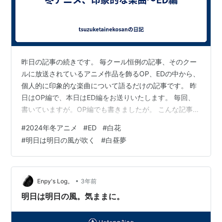
昨日の記事の続きです。 毎クール恒例の記事、そのクー
ルに放送されているアニメ作品を飾るOP、EDの中から、
個人的に印象的な楽曲について語るだけの記事です。 昨
日はOP編で、本日はED編をお送りいたします。 毎回、
書いていますが。OP編でも書きましたが。 こんな記事に
とりあげなかったからと言って『全然、印象に残らない
#
2024年冬アニメ
#
ED
#
白花
よ！』などと言うつもりは全くありません。 あくまで何
#
明日は明日の風が吹く
#
白昼夢
と言うか、私の好みの話です。 当たり前ですがどの楽曲
も本当に素晴らしい。日本のアニソンもまた、間違いな
く文化のひとつだと毎クール、感じさせられます。 では
では早速、まいりましょう。まずはこちらの作品のこち
•
Enpy's Log。
3年前
らの楽曲です！ ・『白花』鈴…
明日は明日の風。気ままに。