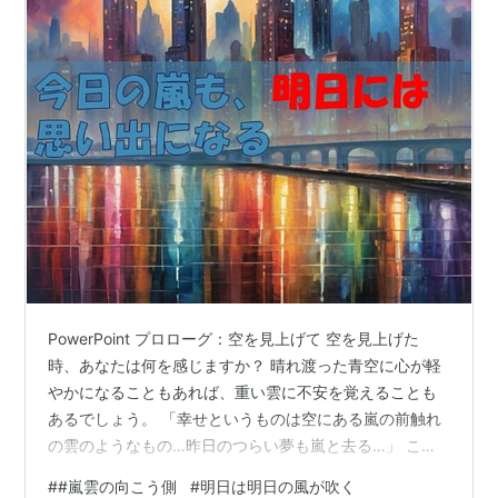
PowerPoint プロローグ：空を見上げて 空を見上げた
時、あなたは何を感じますか？ 晴れ渡った青空に心が軽
やかになることもあれば、重い雲に不安を覚えることも
あるでしょう。 「幸せというものは空にある嵐の前触れ
の雲のようなもの…昨日のつらい夢も嵐と去る…」 この
言葉は、まさに私たちの人生そのものを表しているのか
#
#嵐雲の向こう側
#
明日は明日の風が吹く