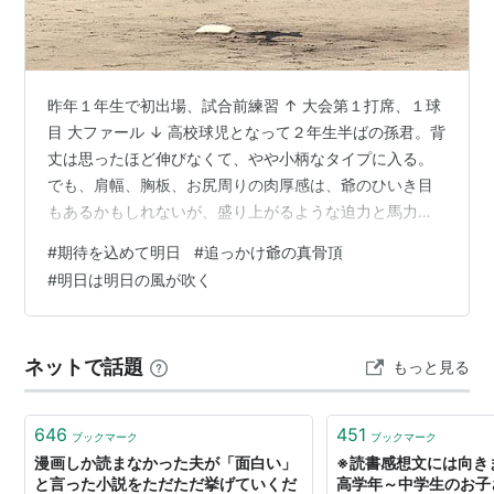
昨年１年生で初出場、試合前練習 ↑ 大会第１打席、１球
目 大ファール ↓ 高校球児となって２年生半ばの孫君。背
丈は思ったほど伸びなくて、やや小柄なタイプに入る。
でも、肩幅、胸板、お尻周りの肉厚感は、爺のひいき目
もあるかもしれないが、盛り上がるような迫力と馬力と
瞬発力を秘めている。肩も強い。内野手向きではある。
#
期待を込めて明日
#
追っかけ爺の真骨頂
そんな彼が、夏の甲子園出場を目ざす山口県大会に臨む
#
明日は明日の風が吹く
のが、明日の開会式直後の第１試合である。山口県のほ
ぼ中央に当たる周南市の、津田恒美メモリアルスタジア
ムで行われる。 昨年秋の新チームになって以来、時間が
ネットで話題
もっと見る
許す限り学校に出向いて、今日までの練習風景をこの目
で見てきた。中には、もう少し本気で練…
646
451
ブックマーク
ブックマーク
漫画しか読まなかった夫が「面白い」
※読書感想文には向き
と言った小説をただただ挙げていくだ
高学年～中学生のお子