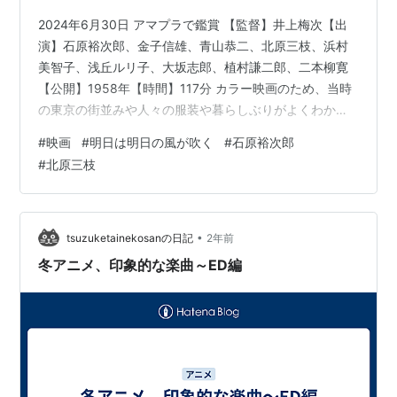
2024年6月30日 アマプラで鑑賞 【監督】井上梅次【出
演】石原裕次郎、金子信雄、青山恭二、北原三枝、浜村
美智子、浅丘ルリ子、大坂志郎、植村謙二郎、二本柳寛
【公開】1958年【時間】117分 カラー映画のため、当時
の東京の街並みや人々の服装や暮らしぶりがよくわか
る。俳優陣みんなカッコいい。娯楽の少ない当時、裕次
#
映画
#
明日は明日の風が吹く
#
石原裕次郎
郎フィーバーが起こったのも分かる気がした。
#
北原三枝
•
tsuzuketainekosanの日記
2年前
冬アニメ、印象的な楽曲～ED編