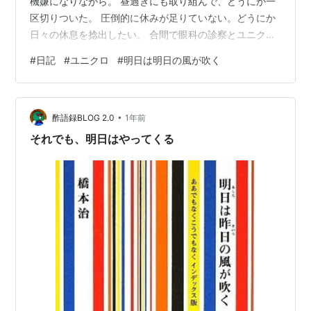
機嫌になりながら。 昼過ぎにも取り組んで、どうにか一
区切りついた。 圧倒的に休みが足りていない。どうにか
日々の休息を捻出したい。 合間で眼科の診察とユニクロ
への買い物を済ませた。 ユニクロではジャージー素材の
#
日記
#
ユニクロ
#
明日は明日の風が吹く
ジャケットと、麻のスタンドカラーシャツを買った。 こ
の頃ユニクロにハマりつつある。 新聞広告を見ても買う
気はしないが、実際に足を運ぶと着たい服があったりす
•
る。 とはいえ、一通りの服は揃えた感がある。 ワークマ
酢語録BLOG 2.0
1年前
ンで買う普段着ばかりで、お出かけ用の服が不足してい
それでも、明日はやってくる
たが、ユニクロのおかげでだいぶ事…