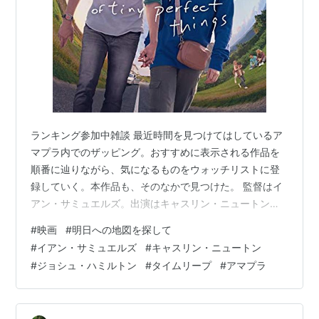
ランキング参加中雑談 最近時間を見つけてはしているア
マプラ内でのザッピング。おすすめに表示される作品を
順番に辿りながら、気になるものをウォッチリストに登
録していく。本作品も、そのなかで見つけた。 監督はイ
アン・サミュエルズ。出演はキャスリン・ニュートン、
ジョシュ・ハミルトン他。上映時間99分のAMAZON
#
映画
#
明日への地図を探して
ORIGINAL作品です。 以下、あらすじ。（参照
#
イアン・サミュエルズ
#
キャスリン・ニュートン
Filmarks） タイムループにはまり込んでいる２人の十代
#
ジョシュ・ハミルトン
#
タイムリープ
#
アマプラ
の若者。そこから抜け出したいマークと、とどまってい
たいマーガレット。見逃してしまいそうな日常の小さな
奇跡を共に探していけば、同じ日が繰り返される理由を