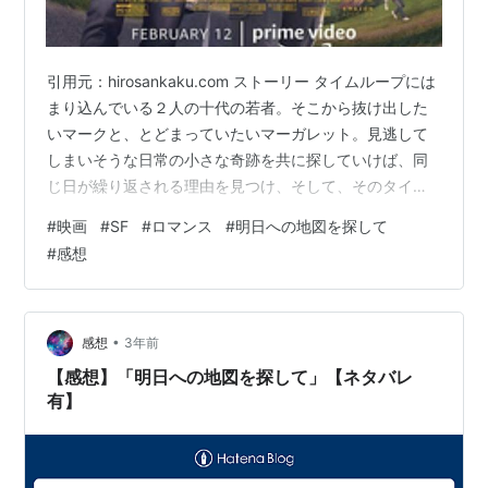
引用元：hirosankaku.com ストーリー タイムループには
まり込んでいる２人の十代の若者。そこから抜け出した
いマークと、とどまっていたいマーガレット。見逃して
しまいそうな日常の小さな奇跡を共に探していけば、同
じ日が繰り返される理由を見つけ、そして、そのタイム
ループから抜け出すきっかけをつかめるかもしれない。
#
映画
#
SF
#
ロマンス
#
明日への地図を探して
引用元：https://filmarks.com/movies/95199 タイムルー
#
感想
プにはまった2人の若い男女を描いたSF青春ドラマ。同じ
1日を繰り返している青年マークは、その理由も抜け出す
方法もわからず、永遠と続く平凡な日常に飽き飽きして
いた。そんなある日、見慣れた風景の中に…
•
感想
3年前
【感想】「明日への地図を探して」【ネタバレ
有】