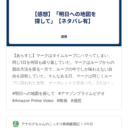
【あらすじ】マークはタイムループにハマってしまい、
同じ1日を何回も繰り返していた。マークはループからの
脱出方法を探る一方で、ループの中でしか味わえない自
由を謳歌していた。そんなある日、マークは同じくルー
プに囚われた女性、マーガレットと出会った。2人は一緒
に時間を過ごす中で惹かれ合うようになったが、マーク
#
明日への地図を探して
#
アマゾンプライムビデオ
には1つ気がかりなことがあった。夜になるとマーガレッ
#
Amazon Prime Video
#
映画
#
感想
トにメールが届き、そのメールを見た途端、彼女はどこ
かに行ってしまうのである。「その日に何が起こるのか
を把握しているはずなのに、マーガレットは何故同じ内
容のメールに突き動かされるのか」。この謎の答えに辿
•
アナログちゃんのこっそり映画鑑賞記
4年前