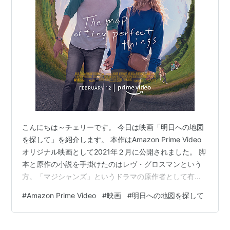
こんにちは～チェリーです。 今日は映画「明日への地図
を探して」を紹介します。 本作はAmazon Prime Video
オリジナル映画として2021年２月に公開されました。 脚
本と原作の小説を手掛けたのはレヴ・グロスマンという
方。「マジシャンズ」というドラマの原作者として有名
です。 監督はNetflixオリジナル映画「シエラ・バージェ
#
Amazon Prime Video
#
映画
#
明日への地図を探して
スはルーザー」の監督だったイアン・サミュエルズ。本
作で長編映画監督は二回目になります。 タイムループに
はまってしまった二人の若者が主人公なのですが、コロ