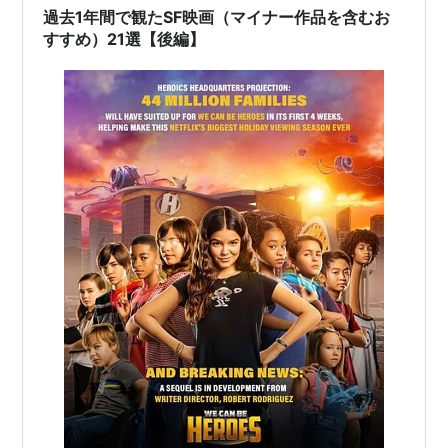
り着いたとき、マークは何故自分がループに囚わ…
過去1年間で観たSF映画（マイナー作品を含むお
すすめ）21選【後編】