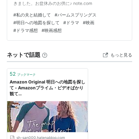
きました。お盆休みのお供に♪ note.com
#
私の夫と結婚して
#
パームスプリングス
#
明日への地図を探して
#
ドラマ
#
映画
#
ドラマ感想
#
映画感想
ネットで話題
もっと見る
52
ブックマーク
Amazon Original 明日への地図を探し
て - Amazonプライム・ビデオばかり
観て…
sh-san000.hatenablog.com