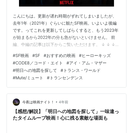
こんにちは。更新が遅れ時期がずれてしまいましたが、
去年1年（2021年）ぐらいに観たSF映画。いよいよ後編
です。ってこれを更新してしばらくすると、もう2023年
が始まるから2022年の分も急がないといけません。 前
編、中編の記事は以下からご覧いただけます。 ↓ ↓ ↓
↓ ↓ ↓ ↓ ↓ ↓ ↓ ↓ ↓ 過去1年間で観たSF映画（マイナ
#
SF映画
#
SF
#
おすすめの映画
#
ヒーローキッズ
ー作品を含むおすすめ）21選【前編】
#
CODE8／コード・エイト
#
アイ・アム・マザー
analogchan.hatenablog.jp 過去1年間で観たSF映画（マ
#
明日への地図を探して
#
トランス・ワールド
イナー作品を含むおすすめ）21選【中編】
#
Mute/ミュート
#
トランセンデンス
analogchan.hatenablog.jp 今となっては21作品という中
途半端な数に絞ったのも謎で…
•
今夜は映画ナイト！
4年前
【感想/解説】「明日への地図を探して」一味違っ
たタイムループ映画！心に残る素敵な場面も