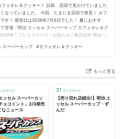
カフェオレ＆クッキー！ 以前、店頭で見かけていました
くなっていました。 今回、たまたま店頭で発見！ カフ
す！ 発売日は2026年7月6日でした！ 夏におすす
て登場「明治 エッセル スーパーカップ カフェオレ＆ク
2026年 | プレスリリース・お知らせ | 株式会社 明治 -
meiji.co.jp それから、商品ページには、以下のような文言があり
 スーパーカップ
#
カフェオレ＆クッキー
ルクのコクが感じられるカフェオレ味…
もっと見る
31
ックマーク
ブックマーク
エッセル スーパーカッ
【売り切れ店続出!】明治 エ
チョコミント」2/3発売
ッセル スーパーカップ・ず
はてなニュース
んだ