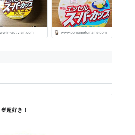
ww.in-activism.com
www.oomametomame.com
🍨超好き！