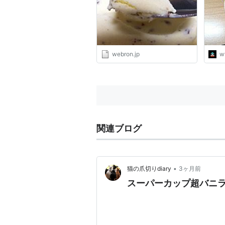
論
webron.jp
w
関連ブログ
•
猫の爪切りdiary
3ヶ月前
スーパーカップ超バニラ