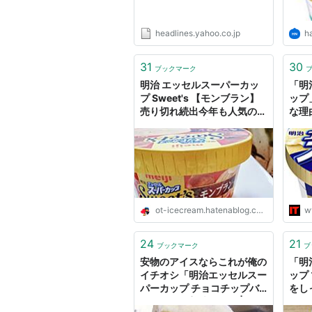
headlines.yahoo.co.jp
h
31
30
ブックマーク
明治 エッセルスーパーカッ
「明
プ Sweet's 【モンブラン】
ップ
売り切れ続出今年も人気の新
な理
作発売 - ツレヅレ食ナルモノ
ot-icecream.hatenablog.com
w
24
21
ブックマーク
ブ
安物のアイスならこれが俺の
「明
イチオシ「明治エッセルスー
ップ
パーカップ チョコチップバ
をし
ニラ」が超美味しい件 | Web
ッタ