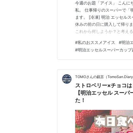
今週のお題「アイス」 こんに
私。 仕事帰りのスーパーで「
ます。 [冷凍] 明治 エッセルスー
休みの前の日に購入して帰りま
これから何しようか？と考える
ながら奥様と会話したりする時
#
私のおススメアイス
#
明治
も良いのですが、チョコソー
#
明治エッセルスーパーカップ
です🍨 「明治 エッセルスー…
TOMOさんの戯言（TomoSan.Diar
ストロベリー×チョコは
【明治エッセル スーパ
た！