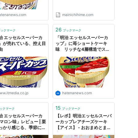
atenanews.com
mainichihime.com
26
ブックマーク
ブックマーク
治 エッセルスーパーカ
「明治 エッセルスーパーカ
」が売れている、控え目
ップ」に苺ショートケーキ
由
味 リッチな4層構造でスイ
ーツの味わいに - はてなニュ
ース
ww.itmedia.co.jp
hatenanews.com
15
ックマーク
ブックマーク
治 エッセルスーパーカ
【レポ】明治エッセルスーパ
 マロン味」レビュー | 栗
ーカップレアチーズケーキ
っかり感じる、季節にピ
【アイス】 - おおまめとまめ
リのクリーミーアイス
育児日記