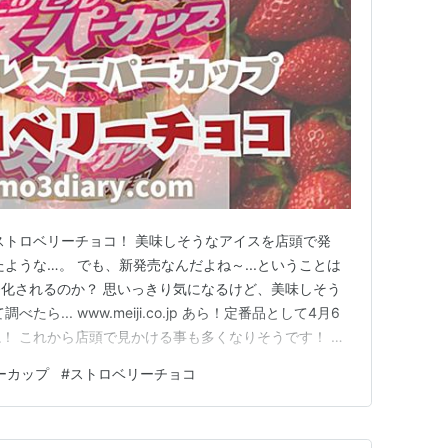
ストロベリーチョコ！ 美味しそうなアイスを店頭で発
ような…。 でも、新発売なんだよね～...ということは
化されるのか？ 思いっきり気になるけど、美味しそう
ら... www.meiji.co.jp あら！定番品として4月6
！ これから店頭で見かける事も多くなりそうです！ 実
は広告及びアフィリエイト広告を利用しています 『明治
ーカップ
#
ストロベリーチョコ
トロベリーチョコ』を食べてみた！ はじめに…注意事項で