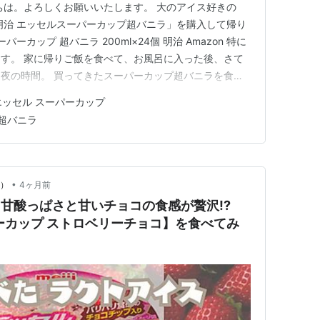
ちは。よろしくお願いいたします。 大のアイス好きの
明治 エッセルスーパーカップ超バニラ」を購入して帰り
パーカップ 超バニラ 200ml×24個 明治 Amazon 特に
す。 家に帰りご飯を食べて、お風呂に入った後、さて
夜の時間。 買ってきたスーパーカップ超バニラを食べ
間が、とても幸せです☆彡 シンプルにそのまま食べて
エッセル スーパーカップ
スやホイップクリームなどと一緒に食べると更に美味しい
超バニラ
•
y）
4ヶ月前
 甘酸っぱさと甘いチョコの食感が贅沢!?
ーカップ ストロベリーチョコ】を食べてみ