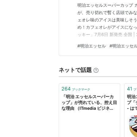
明治エッセルスーパーカップ 
が、売り切れで暫く店頭でみな
ェオレ味のアイスは美味しそうで
め！カフェオレがアイスになっ
ッキー」7月6日 新発売 全国 | 
Meiji Co., Ltd. www.
#
明治エッセル
#
明治エッセル
ました！ コーヒーの風味とミ
ネットで話題
264
41
ブックマーク
ブ
「明治 エッセルスーパーカ
明治
ップ」が売れている、控え目
プ「
な理由 （ITmedia ビジネス
- 
オンライン） - Yahoo!ニュ
ース