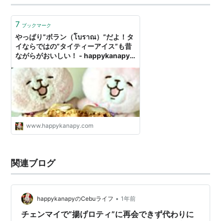
7
ブックマーク
やっぱり”ボラン（โบราณ）”だよ！タ
イならではの”タイティーアイス”も昔
ながらがおいしい！ - happykanapy
のCebuライフ
www.happykanapy.com
関連ブログ
•
happykanapyのCebuライフ
1年前
チェンマイで”揚げロティ”に再会できず代わりに