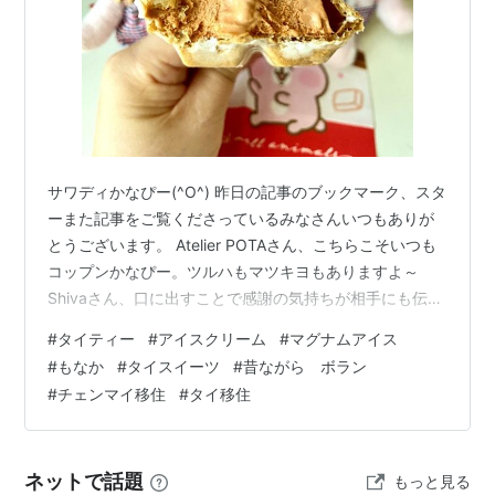
サワディかなぴー(^O^) 昨日の記事のブックマーク、スタ
ーまた記事をご覧くださっているみなさんいつもありが
とうございます。 Atelier POTAさん、こちらこそいつも
コップンかなぴー。ツルハもマツキヨもありますよ～
Shivaさん、口に出すことで感謝の気持ちが相手にも伝わ
りますね(・∀・)ｲｲﾈ!! まねき猫さん、「ありがとう」に限
#
タイティー
#
アイスクリーム
#
マグナムアイス
らず挨拶は大事ですね～ Kajirinhappy、こちらこそ、い
#
もなか
#
タイスイーツ
#
昔ながら ボラン
つもご覧頂きコップンかなぴー！ 家系金融の企画立案者
#
チェンマイ移住
#
タイ移住
さん、日本の方が意識しないと言う機会がないのかもで
すね。 ららぽさん、いい言葉ですね(∩´∀｀)∩コメント頂
きコップンかなぴー！ モルさん、言う…
ネットで話題
もっと見る