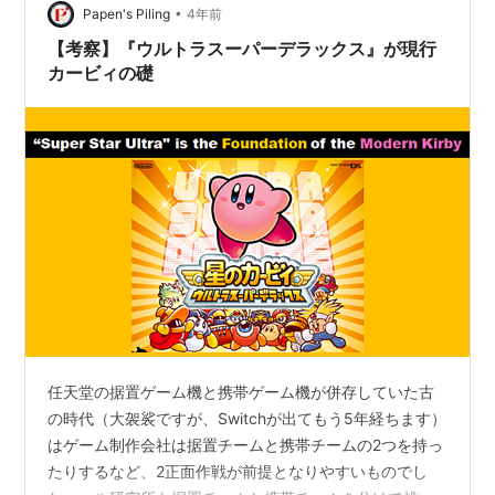
•
Papen's Piling
4年前
していく。敵を倒すことでエネルギーが溜まり、下
画面をタッチすることで4種類のスペシャルなワザ
【考察】『ウルトラスーパーデラックス』が現行
カービィの礎
を繰り出すことができる。今作では各モードをクリ
アするたびにセーブできるようになった。
ヘルパーマスターへの道
ヘルパーのみを使用し、選抜された全13組＋αのボ
スとの連戦を行うモード。戦う順番は固定。
真 格闘王への道
『ウルトラスーパーデラックス』で追加された全10
組のボスとの連戦を行うモード。最初の6体の戦う
順番はランダムだが、最後の四天王4体は固定。
収録サブゲーム
任天堂の据置ゲーム機と携帯ゲーム機が併存していた古
の時代（大袈裟ですが、Switchが出てもう5年経ちます）
タッチ！刹那のカルタ取り
はゲーム制作会社は据置チームと携帯チームの2つを持っ
たりするなど、2正面作戦が前提となりやすいものでし
上画面に現れるカルタを見て、下画面の同じカルタ