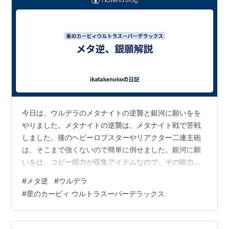
はランダム。
新規収録
大王の逆襲
「はるかぜとともに」「激突！グルメレース」でカ
ービィに負けたデデデ大王の3度目の正直となるリ
ベンジ。デデデ大王はプププランドの秘宝「きらき
らぼし」を奪い、カービィに挑戦状を叩きつける。
今日は、ウルデラのメタナイトの逆襲と銀河に願いをを
「はるかぜとともに」と同じ形式で、初代『星のカ
やりました。メタナイトの逆襲は、メタナイト戦で苦戦
ービィ』のエキストラモードに登場した敵キャラな
しました。後のヘビーロブスターやリアクター二連主砲
どが登場する。
は、そこまで強くないので簡単に倒せました。銀河に願
メタナイトでゴーDX
いをは、コピー能力が収集アイテムなので、その能力を
「メタナイトの逆襲」でカービィに敗れたメタナイ
取るまで能力が使えないということですが、ステージが
#
メタ逆
#
ウルデラ
トによる修行の旅。
短いので意外と簡単です。
#
星のカービィ ウルトラスーパーデラックス
『夢の泉デラックス』に収録された「メタナイトで
ゴー」のウルトラスーパーデラックス版。メタナイ
トを操り、各モードの各ステージを連続してクリア