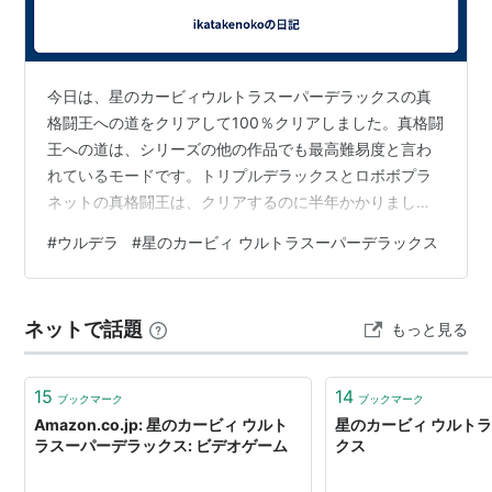
プププランドの全ての食べ物を奪ったデデデ大王か
ら食べ物を取り返すためにカービィが立ち向かう。
初代『星のカービィ』のダイジェスト版であり、ス
今日は、星のカービィウルトラスーパーデラックスの真
テージクリアごとに次のステージに自動的に進む形
格闘王への道をクリアして100％クリアしました。真格闘
式となっている。全5ステージ。今作では最初はこ
王への道は、シリーズの他の作品でも最高難易度と言わ
のモードのみ選べる。
れているモードです。トリプルデラックスとロボボプラ
ネットの真格闘王は、クリアするのに半年かかりまし
白き翼ダイナブレイド
た。それに比べると2日でクリアできたのは難易度が低い
プププランドの作物を荒らすダイナブレイドを止め
#
ウルデラ
#
星のカービィ ウルトラスーパーデラックス
かなと思ったのですがそれでも2日かかっています。
るため、カービィがダイナブレイドの住みか「キャ
ンディ山」へ向かう。
全5ステージで構成されたステージセレクト形式と
ネットで話題
もっと見る
なっている。
激突！グルメレース
15
14
ブックマーク
ブックマーク
食べ物が豊富な果樹園「グルメット」を舞台に繰り
Amazon.co.jp: 星のカービィ ウルト
星のカービィ ウルト
ラスーパーデラックス: ビデオゲーム
クス
広げられる、カービィとデデデ大王の大食いレー
ス。