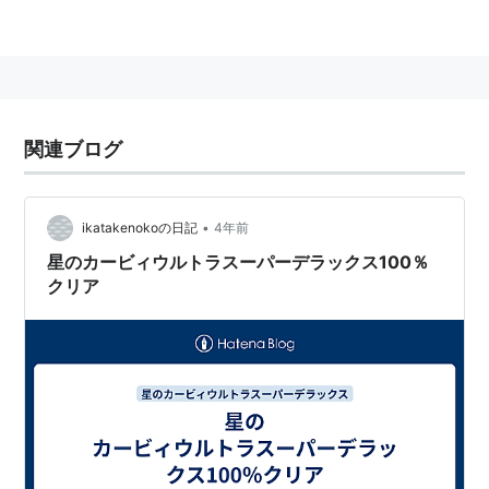
ーデラックス
』のリメイクにあたる。 略称はUSDX。
遊び方やストーリーの異なる数多くのゲームモードがオ
ムニバス形式で収録されている。『スーパーデラック
ス』に収録された7つのゲームモードのほか、新たに4つ
のゲームモードが追加された
。最大4人で楽しめるサブ
関連ブログ
ゲームも用意されている。
DSカードが2枚あればすべてのゲームモードで2人同時
•
ikatakenokoの日記
4年前
プレイが可能（1Pはカービィ、2Pはヘルパー）。ま
星のカービィウルトラスーパーデラックス100％
た、DSカードが1枚でも、DS2台をコントローラーに
クリア
し、DS1台の画面を2人で見て「はるかぜとともに」が
プレイできる「ふたりではるかぜ」が収録されている。
収録ゲームモード
スーパーデラックスに収録
はるかぜとともに