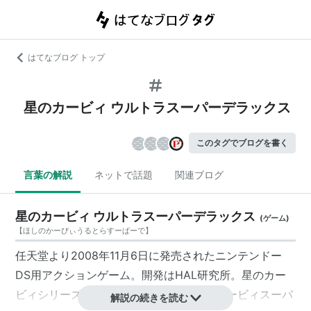
はてなブログ トップ
星のカービィ ウルトラスーパーデラックス
このタグでブログを書く
言葉の解説
ネットで話題
関連ブログ
星のカービィ ウルトラスーパーデラックス
(
ゲーム
)
【
ほしのかーびぃうるとらすーぱーで
】
任天堂より2008年11月6日に発売されたニンテンドー
DS用アクションゲーム。開発はHAL研究所。
星のカー
ビィシリーズ
の中でも人気の高い『
星のカービィスーパ
解説の続きを読む