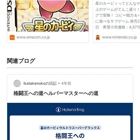
コース中の食べ物を取りながらデデデ大王とレース
星のカービィってどんなゲ
上のゲームがてんこ盛り！
を行い、食べ物の数とレースの成績によって勝敗を
グで冒険！ コピー能力＆
決める。全3コース。また、1人で挑戦できる「タイ
に遊べるサブゲーム 発売日：
ムアタック」も収録されている。
日 希望小売価格：4,57
ンル：アクション プレ
洞窟大作戦
www.amazon.co.jp
www.nintendo.co.jp
ヤレス通信時２～４人）
3 ＣＥＲＯ：Ａ 全年...
いにしえの洞窟「マジルテ」に迷い込んだカービィ
が、マジルテに眠る全60個のお宝を探しながら地上
関連ブログ
への脱出を目指す。一続きに繋がっている4つのス
テージで構成される。一部お宝が『スーパーデラッ
クス』から変更されている。
•
ikatakenokoの日記
4年前
メタナイトの逆襲
格闘王への道ヘルパーマスターへの道
プププランド征服に乗り出したメタナイトを阻止す
るため、カービィがメタナイトの空中戦艦「ハルバ
ード」の撃墜に向かう。
ステージクリアごとに次のステージに自動的に進む
形式となっており、各ステージには時間制限が設け
られている。