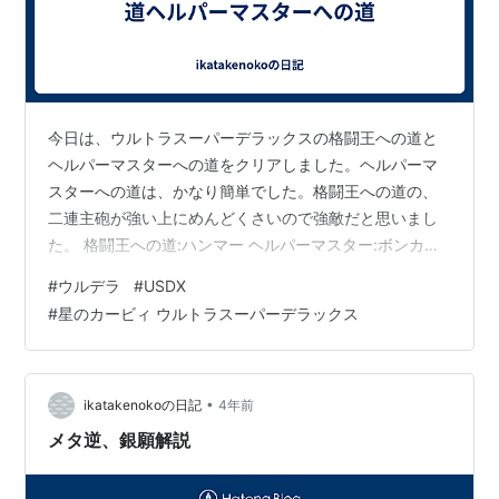
銀河にねがいを
太陽と月の大ケンカによってカービィの住む星「ポ
ップスター」の昼夜がめちゃくちゃになる。願えば
ケンカを止めてくれるという、銀河の果ての大彗星
今日は、ウルトラスーパーデラックスの格闘王への道と
「ギャラクティック・ノヴァ」を呼びため、カービ
ヘルパーマスターへの道をクリアしました。ヘルパーマ
ィはポップスターの7つの星をつなぐ果てしない旅
スターへの道は、かなり簡単でした。格闘王への道の、
へ出る。
二連主砲が強い上にめんどくさいので強敵だと思いまし
好きな惑星（ステージ）から自由に選んで進めるス
た。 格闘王への道:ハンマー ヘルパーマスター:ボンカー
テージセレクト形式となっている。このモードで
ス
#
ウルデラ
#
USDX
は、敵キャラを飲み込んでもコピーはできないが、
#
星のカービィ ウルトラスーパーデラックス
一度取れば何度でも自由にコピーが変更できる「コ
ピーのもとデラックス」が各ステージに隠されてい
る。
•
ikatakenokoの日記
4年前
格闘王への道
メタ逆、銀願解説
『スーパーデラックス』に登場した全19組のボスと
の連戦を行うモード。最後のボスを除き、戦う順番