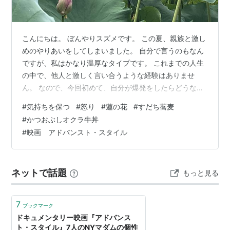
こんにちは。 ぼんやりスズメです。 この夏、親族と激し
めのやりあいをしてしまいました。 自分で言うのもなん
ですが、私はかなり温厚なタイプです。 これまでの人生
の中で、他人と激しく言い合うような経験はありませ
ん。 なので、今回初めて、自分が爆発をしたらどうなる
のかを知りました。 そして、もうひとつ知ったこと。 消
#
気持ちを保つ
#
怒り
#
蓮の花
#
すだち蕎麦
化しきれなかった憤怒のパワーって、自分の体の内部に
#
かつおぶしオクラ牛丼
向かうものなんですねぇ。 胃痛、吐き気、不眠。血圧の
#
映画 アドバンスト・スタイル
上昇・・・・。 「って・・・どれだけ凄いことがあった
のよ?」 ここまで書き連ねておきながら、詳しく書けずに
申し訳ないです。 (関係はこじれたまま、とだけ打ち明け
ネットで話題
もっと見る
させていただきます・・・。…
7
ブックマーク
ドキュメンタリー映画『アドバンス
ト・スタイル』7人のNYマダムの個性