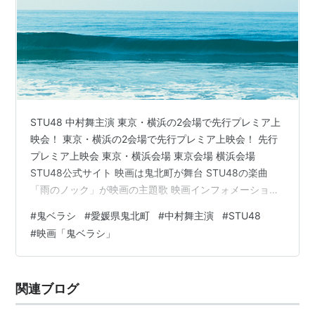
STU48 中村舞主演 東京・横浜の2会場で先行プレミア上
映会！ 東京・横浜の2会場で先行プレミア上映会！ 先行
プレミア上映会 東京・横浜会場 東京会場 横浜会場
STU48公式サイト 映画は鬼北町が舞台 STU48の楽曲
「雨のノック」が映画の主題歌 映画インフォメーション
鬼ベラシ公式ホームページ 主演の中村舞さんや信濃宙花
#
鬼ベラシ
#
愛媛県鬼北町
#
中村舞主演
#
STU48
さん、久留島優果さん、新井梨杏さんらSTU48メンバー
#
映画「鬼ベラシ」
が出演する映画「鬼ベラシ」は、6月13日（金）より全国
にて順次公開されますが、その公開に先立って東京、横
浜での先行プレミア上映の開催が決定しました。 STU48
関連ブログ
の中村舞さん、信濃宙花さんらの舞台あいさつもありま
すよ。5…