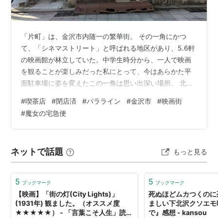
「片町」は、金沢市内随一の繁華街。 その一角にかつ
て、「シネマストリート」と呼ばれる地区があり、5.6軒
の映画館が林立していた。中学生時分から、一人で映画
を観ることが楽しみだった私にとって、今はあらかた平
面駐車場に姿を変えたこの一角は思い出深い場所。 北野
武の『３−４x１０月』を初日初回に勇んで観に出かけた
#
喫茶店
#
閉店済
#
パラライン
#
金沢市
#
映画街
ら、観客が僅か3人しかおらず、初見の北野武監督第二作
#
魔女の宅急便
の夢オチの意味が分からず、結局最終回まで5回だか観続
けた（当時は、一回の料金でいつまでも居座れた）。最
終回に何人の観客が居たかは覚えていないが、暗闇の映
ネットで話題
もっと見る
画館を出ると外も真っ暗で、夢のような気分になった。
3-4x10月 [Blu-ray] …
5
5
ブックマーク
ブックマーク
【映画】「街の灯(City Lights)」
死ぬほどムカつくのに
(1931年) 観ました。（オススメ度
ましい下北沢クソエモ
★★★★★） - 「言葉こそ人生」読む
で』感想 - kansou