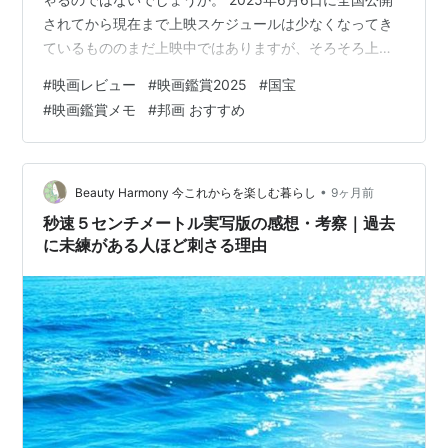
されてから現在まで上映スケジュールは少なくなってき
ているもののまだ上映中ではありますが、そろそろ上映
終了間近といったところでしょうか。 連日多くの観客を
#
映画レビュー
#
映画鑑賞2025
#
国宝
動員し高い興行収入を記録しています。 また映画「国
#
映画鑑賞メモ
#
邦画 おすすめ
宝」が邦画実写で歴代1位になり、22年ぶりに記録更新し
ました。 国際長編映画賞の日本代表にも選出されまし
た。 11/5にその年の世相をあらわす年末恒例の2025年
「新語・流行語大賞」の候補となる30のノミネート語が
•
Beauty Harmony 今これからを楽しむ暮らし
9ヶ月前
発表されましたが、「国宝（観た…
秒速５センチメートル実写版の感想・考察｜過去
に未練がある人ほど刺さる理由