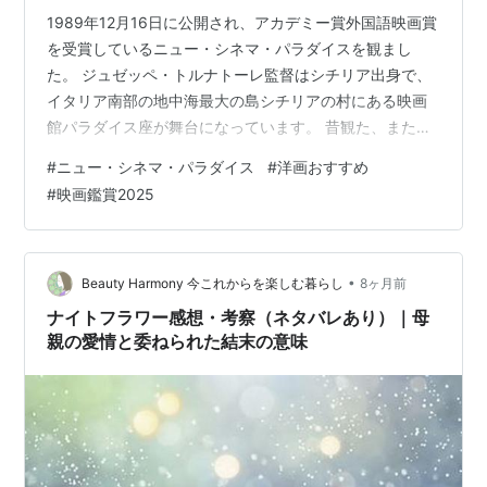
1989年12月16日に公開され、アカデミー賞外国語映画賞
を受賞しているニュー・シネマ・パラダイスを観まし
た。 ジュゼッペ・トルナトーレ監督はシチリア出身で、
イタリア南部の地中海最大の島シチリアの村にある映画
館パラダイス座が舞台になっています。 昔観た、また何
度も観たことがあるという方も多いのではないでしょう
#
ニュー・シネマ・パラダイス
#
洋画おすすめ
か。 ニュー・シネマ・パラダイスは年を重ねるごとに、
#
映画鑑賞2025
観るたびに深みを増していくようなノスタルジックな名
作です。 シチリアの街並み、透明度の高い海、時間がゆ
っくり流れるような南の島の空気感も心地良く感じられ
ます。 【ニュー・シネマ・パラダイスのあらすじ｜キャ
•
Beauty Harmony 今これからを楽しむ暮らし
8ヶ月前
スト】 【数々の名言と年の差を超え…
ナイトフラワー感想・考察（ネタバレあり）｜母
親の愛情と委ねられた結末の意味