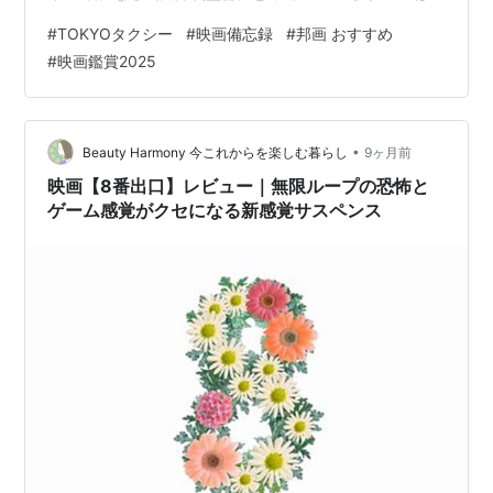
91作目の作品になります。山田洋次監督の代表作といえ
#
TOKYOタクシー
#
映画備忘録
#
邦画 おすすめ
ば「男はつらいよ」シリーズですが、「男はつらいよ」
#
映画鑑賞2025
の終着駅だった柴又からTOKYOタクシーの物語は始まり
ます。 【TOKYOタクシーのあらすじ】 【主なキャス
ト】 【映画レビュー（感想）｜ネタバレなし】
【TOKYOタクシーのあらすじ】 個人タクシー運転手の木
•
Beauty Harmony 今これからを楽しむ暮らし
9ヶ月前
村拓哉さん演じる「宇佐…
映画【8番出口】レビュー｜無限ループの恐怖と
ゲーム感覚がクセになる新感覚サスペンス