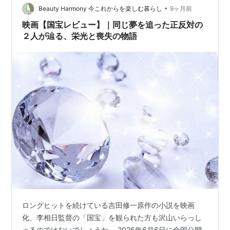
爆弾 （講談社文庫） [ 呉 勝浩 ] 【爆弾のあらすじ｜上映
•
Beauty Harmony 今これからを楽しむ暮らし
9ヶ月前
時間｜キャスト】 【…
映画【国宝レビュー】｜同じ夢を追った正反対の
２人が辿る、栄光と喪失の物語
ロングヒットを続けている吉田修一原作の小説を映画
化、李相日監督の「国宝」を観られた方も沢山いらっし
ゃるのではないでしょうか。 2025年6月6日に全国公開