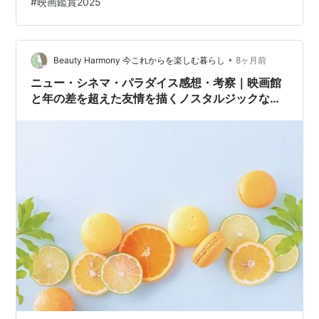
#
映画鑑賞2025
ということで、2025年における映画館での鑑賞回数は93
回（90本）鑑賞となりました。何が数を減らしたいだよ
（苦笑）。2024年と比べダブルスコアとなってしまいま
•
した。回数と本数とに差異があるのは『秒速5センチメー
Beauty Harmony 今これからを楽しむ暮らし
8ヶ月前
トル』を4回鑑賞したことからです。 ここまで来たら100
ニュー・シネマ・パラダイス感想・考察｜映画館
回…
と年の差を超えた友情を描くノスタルジックな名
作