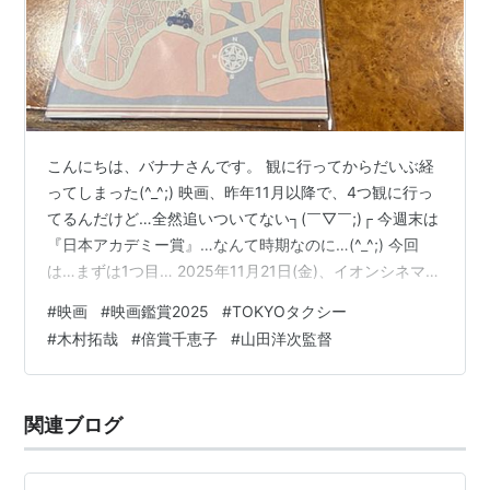
こんにちは、バナナさんです。 観に行ってからだいぶ経
ってしまった(^_^;) 映画、昨年11月以降で、4つ観に行っ
てるんだけど…全然追いついてない┐(￣▽￣;)┌ 今週末は
『日本アカデミー賞』…なんて時期なのに…(^_^;) 今回
は…まずは1つ目… 2025年11月21日(金)、イオンシネマ海
老名にて 山田洋次監督、倍賞千恵子、木村拓哉主演の
#
映画
#
映画鑑賞2025
#
TOKYOタクシー
『TOKYOタクシー』を観てきました‪⟡.·‬ だいたい映画を
#
木村拓哉
#
倍賞千恵子
#
山田洋次監督
観る時は、1番後ろの真ん中…18とか19くらいの席を選ん
でるんだけど、今回は既に埋まってたからね〜ちょっと
左にズレちゃったね(^_^;) 見に来ている人は…ま〜だいた
関連ブログ
い同年代(^^) 平日の真昼…