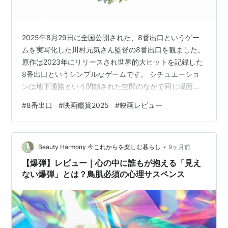
2025年8月29日に全国公開された、8番出口というゲー
ムを実写化した川村元気さん監督の8番出口を観ました。
原作は2023年にリリースされ世界的大ヒットを記録した
8番出口というシンプルなゲームです。 シチュエーショ
ンは地下通路という閉鎖された空間のなかで同じ場面が
ひたすら繰り返されます。 まさにそれは無限ループ。 私
#
8番出口
#
映画鑑賞2025
#
映画レビュー
は8番出口のゲームのことはよくわからないのですが、ゲ
ームそのままのようで、真っ白い地下通路を主人公（プ
レイヤー）が歩いていく、そこで異変を見つけていくゲ
•
ームのようです。 異変系ゲームもたくさん増えているよ
Beauty Harmony 今これからを楽しむ暮らし
9ヶ月前
うですね。 8番出口・8番のりば Switch版 【8番出口を
【爆弾】レビュー｜心の中に誰もが抱える「見え
観たかった理由…
ない爆弾」とは？鳥肌必須の心理サスペンス