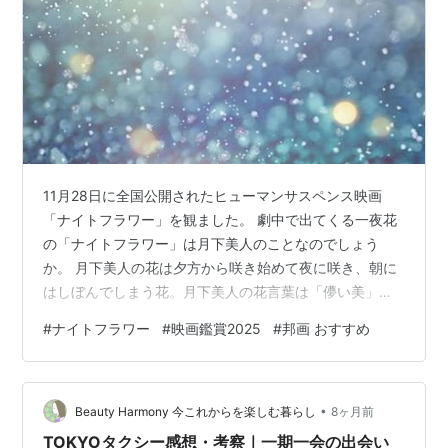
11月28日に全国公開されたヒューマンサスペンス映画
「ナイトフラワー」を観ました。 劇中で出てくる一夜花
の「ナイトフラワー」は月下美人のことなのでしょう
か。 月下美人の花は夕方から咲き始めて夜に咲き、朝に
はしぼんでしまう花。月下美人の花言葉は「儚い美」
「儚い恋」「艶やかな美人」「ただ一度だけ会いたく
#
ナイトフラワー
#
映画鑑賞2025
#
邦画 おすすめ
て」 この作品のラストは観客に委ねられる余白を残して
いて、人によってとらえ方が違うようです。 「ナイトフ
ラワー」の花言葉の意味を私なりに解釈し、映画を観終
•
えたときのラストは涙を忘れました。 あまりに悲しい不
Beauty Harmony 今これからを楽しむ暮らし
8ヶ月前
幸な現実が次々と起こるので、感情が追いつかなかった
TOKYOタクシー感想・考察｜一期一会の出会い