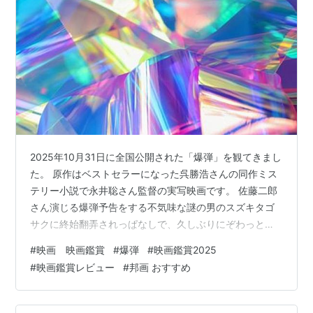
2025年10月31日に全国公開された「爆弾」を観てきまし
た。 原作はベストセラーになった呉勝浩さんの同作ミス
テリー小説で永井聡さん監督の実写映画です。 佐藤二郎
さん演じる爆弾予告をする不気味な謎の男のスズキタゴ
サクに終始翻弄されっぱなしで、久しぶりにぞわっと鳥
肌が立ちました。 前半は染谷将太さん演じる等々力、渡
#
映画 映画鑑賞
#
爆弾
#
映画鑑賞2025
部篤郎さん演じる清宮、後半は山田裕貴さん演じる優秀
#
映画鑑賞レビュー
#
邦画 おすすめ
な刑事の類家とスズキタゴサクとの取調室での謎解き&心
理戦に結末にはいったい何が待っているのだろうと終始
緊張感に包まれたスリル満点のサスペンス映画でした。