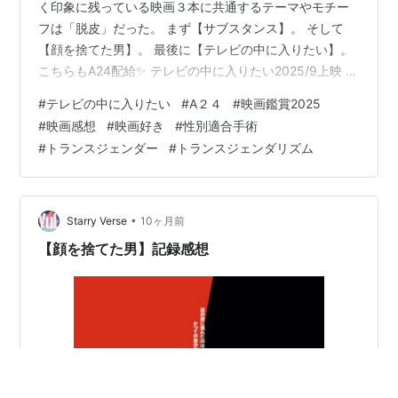
く印象に残っている映画３本に共通するテーマやモチー
フは「脱皮」だった。 まず【サブスタンス】。 そして
【顔を捨てた男】。 最後に【テレビの中に入りたい】。
こちらもA24配給✨ テレビの中に入りたい2025/9上映 ホ
ラー/ファンタジー監督：ジェーンシェーンブルンキャス
#
テレビの中に入りたい
#
A２４
#
映画鑑賞2025
ト：ジャスティススミス（オーウェン）、ジャックヘブ
#
映画感想
#
映画好き
#
性別適合手術
ン（マディ） 90年代のアメリカ郊外を舞台に自分のアイ
#
トランスジェンダー
#
トランスジェンダリズム
デンティティにもがく若者たちの切なくも幻想的な“自分
探し”メランコリック・スリラー。毎週土曜日22時半。謎
めいた深夜のテレビ番組「ピンク・オペーク」は生きづ
らい現実世界を忘れ…
•
Starry Verse
10ヶ月前
【顔を捨てた男】記録感想