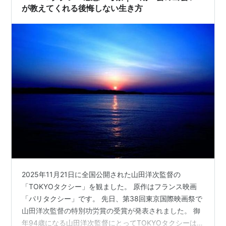
のかしれません。 あれだけ不幸が重なったら耐…
が教えてくれる後悔しない生き方
2025年11月21日に全国公開された山田洋次監督の
「TOKYOタクシー」を観ました。 原作はフランス映画
「パリタクシー」です。 先日、第38回東京国際映画祭で
山田洋次監督の特別功労賞の受賞が発表されました。 御
年94歳になる山田洋次監督にとってTOKYOタクシーは