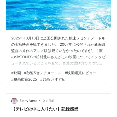
2025年10月10日に全国公開された秒速５センチメートル
の実写映画を観てきました。 2007年に公開された新海誠
監督の原作のアニメ版は観ていなかったのですが、主演
のSixTONESの松村北斗さんがこの映画についてインタビ
ューされているところを見て、言葉の選び方ひとつひと
つが花びらのように繊細で美しく丁寧だったのが印象に
#
映画
#
秒速5センチメートル
#
映画鑑賞レビュー
残っていたのと、ロングヒットしている国宝でも出演シ
#
映画鑑賞2025
#
邦画 おすすめ
ーンこそ多くはなかったけれどひときわ存在感を放って
いた森七奈さん、同じく国宝にも出演していた透明感の
ある演技が印象的な高畑充希さんも出演していたのもあ
って、ぜひ観てみたいなと思っていました。 ネタバレが
•
Starry Verse
10ヶ月前
ありますので、まだ観ていな…
【テレビの中に入りたい】記録感想