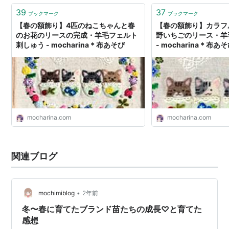
39
37
ブックマーク
ブックマーク
【春の額飾り】4匹のねこちゃんと春
【春の額飾り】カラフ
のお花のリースの完成・羊毛フェルト
野いちごのリース・羊
刺しゅう - mocharina＊布あそび
- mocharina＊布あ
mocharina.com
mocharina.com
関連ブログ
•
mochimiblog
2年前
冬〜春に育てたブランド苗たちの成長♡と育てた
感想