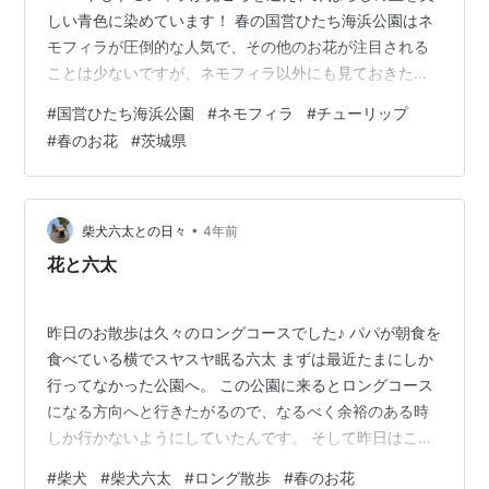
しい青色に染めています！ 春の国営ひたち海浜公園はネ
モフィラが圧倒的な人気で、その他のお花が注目される
ことは少ないですが、ネモフィラ以外にも見ておきたい
可愛いお花たちがいっぱい♪ 今回はネモフィラと開花時期
#
国営ひたち海浜公園
#
ネモフィラ
#
チューリップ
がかぶる、園内の春の代表的なお花を3つご紹介します
#
春のお花
#
茨城県
(^^)/ \2022年も国営ひたち海浜公園のネモフィラシーズ
ン到来♪平日の道路や駐車場の渋滞状況＆園内の混雑情報
はコチラから▼/ www.one-access.work
•
柴犬六太との日々
4年前
花と六太
昨日のお散歩は久々のロングコースでした♪ パパが朝食を
食べている横でスヤスヤ眠る六太 まずは最近たまにしか
行ってなかった公園へ。 この公園に来るとロングコース
になる方向へと行きたがるので、なるべく余裕のある時
しか行かないようにしていたんです。 そして昨日はここ
から「ちょっとだけロングコース」になる方向へと進む
#
柴犬
#
柴犬六太
#
ロング散歩
#
春のお花