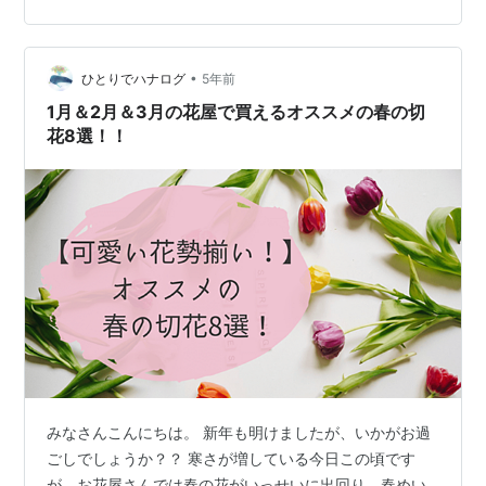
よう誘導するはずが、結局は六太の思うまま普通のロン
グコースへ🐾春の空気が気持ちよくて、私も「まぁいっ
か♪」となってしまったのです😁 見上げた空の木々がか
•
わいくてパチリ 久しぶりの道をウキウキ歩き、次の公園
ひとりでハナログ
5年前
に到着。次の公園、と言っても最初に行った公園と同じ
1月＆2月＆3月の花屋で買えるオススメの春の切
公園なのですが、敷地が広いので場所的…
花8選！！
みなさんこんにちは。 新年も明けましたが、いかがお過
ごしでしょうか？？ 寒さが増している今日この頃です
が、お花屋さんでは春の花がいっせいに出回り、春めい