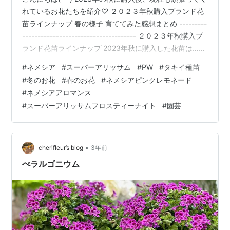
れているお花たちを紹介♡ ２０２３年秋購入ブランド花
苗ラインナップ 春の様子 育ててみた感想まとめ ---------
------------------------------------- ２０２３年秋購入ブ
ランド花苗ラインナップ 2023年秋に購入した花苗は…
PW スーパーアリッサム フロスティーナイト PW ネメシ
#
ネメシア
#
スーパーアリッサム
#
PW
#
タキイ種苗
アアロマンス ライチグレープ PW ネメシアアロマンス バ
#
冬のお花
#
春のお花
#
ネメシアピンクレモネード
ニラチェリー タキイ ネメシア ピンクレモネード ブラン
#
ネメシアアロマンス
ド苗は４品種ほど購入し、育てました。 PW スーパーア
#
スーパーアリッサムフロスティーナイト
#
園芸
リッサム フロスティーナイト 植付け時 今見…
•
cherifleur’s blog
3年前
ぺラルゴニウム