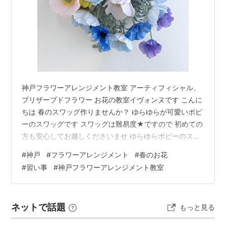
神戸フラワーアレンジメント教室 アーティフィシャル、
プリザーブドフラワー お花の教室イヴォンヌです こんに
ちは 春のスワッグ作りませんか？ ゆらゆらが可愛いポピ
ーのスワッグです スワッグは難易度★ですので 初めての
方も安心してお越しくださいませ ゆらゆらポピーのスワ
ッグ ブルーベースに、オレンジやピング、パープル いろ
#
神戸
#
フラワーアレンジメント
#
春のお花
いろな色を合わせています アーティフィシャルフラワー
#
習い事
#
神戸フラワーアレンジメント教室
で、こんな優しいお色 もありますよ ふわ～と可愛いポピ
ーは憧れです ちょっと難しい色合わせもお勉強ください
ポピーのスワッグ 費用 ６５００円 初めての方も大丈夫
ネットで話題
もっと見る
です 持ち帰り袋だけご用意ください その他、ミモザのリ
ースや チュ…