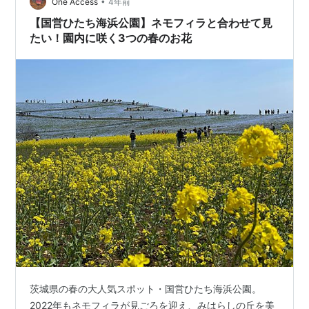
•
One Access
4年前
【国営ひたち海浜公園】ネモフィラと合わせて見
たい！園内に咲く3つの春のお花
茨城県の春の大人気スポット・国営ひたち海浜公園。
2022年もネモフィラが見ごろを迎え、みはらしの丘を美