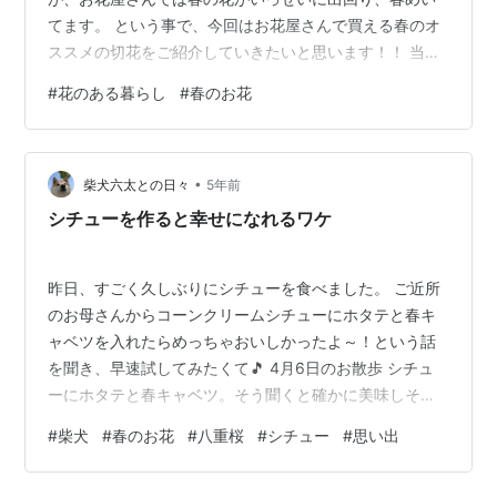
てます。 という事で、今回はお花屋さんで買える春のオ
ススメの切花をご紹介していきたいと思います！！ 当記
事はこんな方におすすめ↓ 花のある暮らしを始めた方 春
#
花のある暮らし
#
春のお花
の定番の可愛い花を知りたい方 春のお花を長く楽しみた
い方 春のお花はいつから買える？最も旬な月は？その特
徴や持ちはどのくらい？？ 春の花は冬の時期から買える
•
が、ベストの時期は◯月！ 春の花はふわふわ、ふりふ
柴犬六太との日々
5年前
り、キュートな花が多い！ 春の花は冬に出回るので、比
シチューを作ると幸せになれるワケ
較的持ちは良い。 花屋で買えるオ…
昨日、すごく久しぶりにシチューを食べました。 ご近所
のお母さんからコーンクリームシチューにホタテと春キ
ャベツを入れたらめっちゃおいしかったよ～！という話
を聞き、早速試してみたくて🎵 4月6日のお散歩 シチュ
ーにホタテと春キャベツ。そう聞くと確かに美味しそ
う！と思ったけど、今まで全くその発想がなかったかも
#
柴犬
#
春のお花
#
八重桜
#
シチュー
#
思い出
💦 定番の具材、じゃがいも・人参・玉ねぎ（今回は新玉
ねぎ）にホタテと春キャベツをプラスして作りました