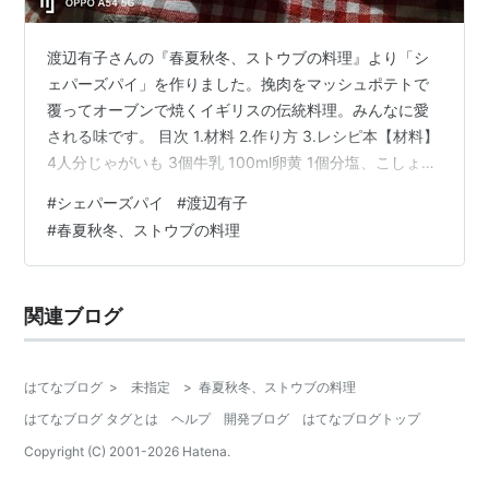
渡辺有子さんの『春夏秋冬、ストウブの料理』より「シ
ェパーズパイ」を作りました。挽肉をマッシュポテトで
覆ってオーブンで焼くイギリスの伝統料理。みんなに愛
される味です。 目次 1.材料 2.作り方 3.レシピ本【材料】
4人分じゃがいも 3個牛乳 100ml卵黄 1個分塩、こしょう
各適量バター 20g玉ねぎ 1/3個にんにく 1/4個セロリ 1/4
#
シェパーズパイ
#
渡辺有子
本人参 1/4本牛ひき肉 300gトマト缶 100gタイム 3枝赤
#
春夏秋冬、ストウブの料理
ワイン 100ml薄力粉 大さじ1～2塩、こしょう 各適量オリ
ーブオイル 大さじ1【作り方】1.じゃがいもは皮付きのま
ま半分に切り、かぶるくらいの湯・塩少々を入れた鍋で
関連ブログ
柔らかくなるまで煮る…
はてなブログ
>
未指定
>
春夏秋冬、ストウブの料理
はてなブログ タグとは
ヘルプ
開発ブログ
はてなブログトップ
Copyright (C) 2001-
2026
Hatena.