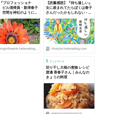
K『プロフェッショナ
【読書感想】『待ち遠しい』
 ビル清掃員・新津春子
女に産まれてたらぼくは春子
 空間を神社のように清
さんだったかもしれない - り
 - ミニマリストの食事日
とブログ
inginthepink.hatenablog.com
ritostyle.hatenablog.com
5
ブックマーク
切り干し大根の煮物 レシピ
渡邊 香春子さん｜みんなの
きょうの料理
www.kyounoryouri.jp