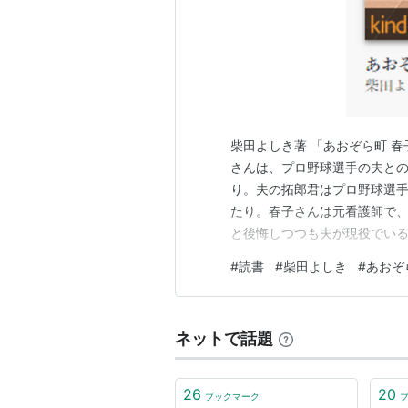
柴田よしき著 「あおぞら町 
さんは、プロ野球選手の夫と
り。夫の拓郎君はプロ野球選手
たり。春子さんは元看護師で
と後悔しつつも夫が現役でい
少しだけ「ちょっと変な事」
#
読書
#
柴田よしき
#
あおぞ
ていくという ”連作ミステリ
た 1995年の横溝正史賞受賞作「R
ネットで話題
26
20
ブックマーク