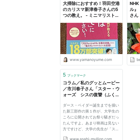
大掃除におすすめ！羽田空港
NH
のカリスマ新津春子さんの5
ル』
つの教え。 - ミニマリスト三
さん
昧
浄に
記
www.yamanoyume.com
be
5
ブックマーク
コラム／私のグッとムービー
／市川春子さん「スター・ウ
ォーズ シスの復讐（ふくし
ゅう）」－朝日マリオン・コ
ダース・ベイダー誕生までを描い
ム－
た新三部作の第１作が、大学生の
ころに公開されてお祭り騒ぎだっ
たんですよ。あまり映画は見ない
方ですけど、大学の先生が「スタ
ー・ウォーズ」の大ファンだった
www.asahi-mullion.com