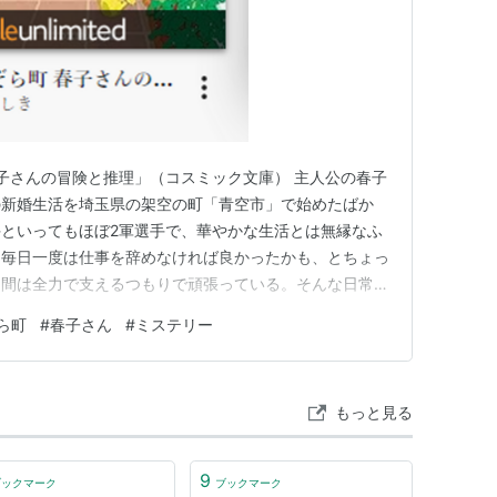
春子さんの冒険と推理」（コスミック文庫） 主人公の春子
の新婚生活を埼玉県の架空の町「青空市」で始めたばか
といってもほぼ2軍選手で、華やかな生活とは無縁なふ
、毎日一度は仕事を辞めなければ良かったかも、とちょっ
る間は全力で支えるつもりで頑張っている。そんな日常に
が時々入り込んできて、春子さんがその変な事を解決？し
ら町
#
春子さん
#
ミステリー
ー”です。 柴田よしき氏といえば、鮮烈なデビューを飾っ
IKO - …
もっと見る
9
ブックマーク
ブックマーク