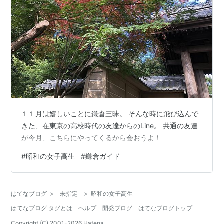
１１月は嬉しいことに鎌倉三昧。 そんな時に飛び込んで
きた、在東京の高校時代の友達からのLine。 共通の友達
が今月、こちらにやってくるから会おうよ！
#
昭和の女子高生
#
鎌倉ガイド
はてなブログ
>
未指定
>
昭和の女子高生
はてなブログ タグとは
ヘルプ
開発ブログ
はてなブログトップ
Copyright (C) 2001-
2026
Hatena.