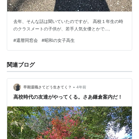
去年、そんな話は聞いていたのですが。 高校１年生の時
のクラスメートの子供が、若手人気女優とかで...。
#
還暦同窓会
#
昭和の女子高生
関連ブログ
•
早期退職さてどう生きてく？
4年前
高校時代の友達がやってくる。さあ鎌倉案内だ！