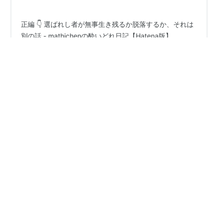
正編 👇 選ばれし者が無事生き残るか脱落するか、それは
別の話 - mathichenの酔いどれ日記【Hatena版】
「ん？」と思った動画コメント 【映像付き】『スター誕
生！』落選後、スターになった芸能人10選 - YouTube 古
手川祐子さんは、スタ誕は受けていません。 東宝映画の