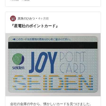
を感じ取れる。私は自分の前歯を使って、この犬が鳴く
音を真似することができた。 犬の声しないか？ ポチの家
に近づいた時に、遠くからこの音を口で奏でながら歩い
ていく。すると玄関先に繋がれているポチはその音に気
•
真珠のひみつ
4ヶ月前
づき、ワンワンと吠え始めた。私が近づいてき…
『星電社のポイントカード』
会社の金庫の中から、懐かしいカードを見つけました。