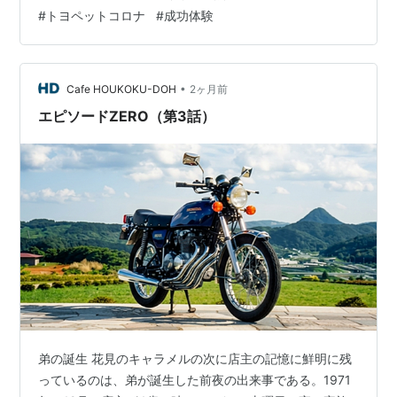
という年齢だったが、それを見た店主は当然、「手に入
#
トヨペットコロナ
#
成功体験
れて組み立ててみたい！」という強い衝動にかられた。
母親にせがみにせがみ、なんとか買ってもらうことがで
きた。最初言い出してから実際に手に入れるまでには、
結構な時間が掛かったように記憶している。 そして、つ
•
Cafe HOUKOKU-DOH
2ヶ月前
いに自分の手で組み立てて完成させた。…
エピソードZERO（第3話）
弟の誕生 花見のキャラメルの次に店主の記憶に鮮明に残
っているのは、弟が誕生した前夜の出来事である。1971