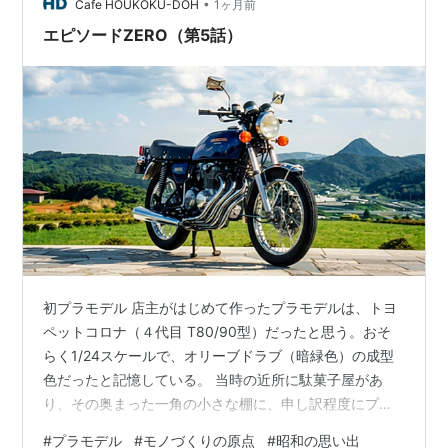
ンメントであった「鉄道の線路」が近所からなくなって
•
Cafe HOUKOKU-DOH
1ヶ月前
しまったのである。 大好きだ…
エピソードZERO（第5話）
初プラモデル 店主がはじめて作ったプラモデルは、トヨ
ペットコロナ（４代目 T80/90型）だったと思う。おそ
らく1/24スケールで、オリーブドラブ（暗緑色）の成型
色だったと記憶している。 当時の近所に駄菓子屋があ
り、その奥まった一角の小さな棚に、申し訳程度にプラ
モデルが置いてあった。まだ幼稚園に入るか入らないか
#
プラモデル
#
モノづくりの原点
#
昭和の思い出