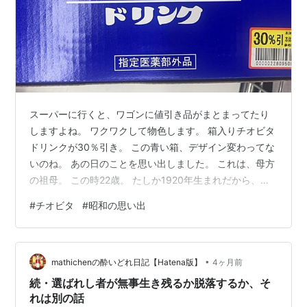
スーパーに行くと、ワゴンに値引き品がまとまってたり
しますよね。 ワクワクして物色します。 箱入りチオビタ
ドリンクが30％引き。 この青い箱、デザイン変わってな
いのね。 あの日のことを思い出しました。 これは、母方
の祖母。 この時22歳。 たしか1920年生まれだから、こ
れは1942年頃の写真。 お見合い写真かな。 （私がこの
#
チオビタ
#
昭和の思い出
髪型したら、横山ノックだわ） アルバムの同じページに
貼られていた、祖父。 祖母の年齢が22歳で、4歳違いだ
ったから、この時26歳か。 美男美女だなあ。 2人は結婚
•
し、その20数年後。 わたしの母、22歳。祖母45歳、祖
mathichenの酔いどれ日記【Hatena版】
4ヶ月前
父49歳。 1964年、第1回東京オリンピックの年です。…
続・選ばれし者が無事生き残るか脱落するか、そ
れは別の話