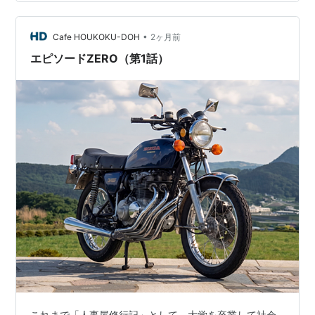
していると、久しぶりにお顔を見る方や、話しかけてく
ださる方も。 中には 「うちに持ってきといたら配っとい
たるで！」 なんて言ってくれる方もいて、冗談でも本当
•
Cafe HOUKOKU-DOH
2ヶ月前
に嬉しいものです。 そんなふうにお…
エピソードZERO（第1話）
これまで「人事屋修行記」として、大学を卒業して社会