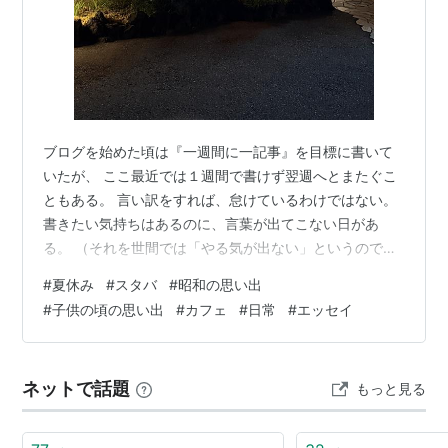
ブログを始めた頃は『一週間に一記事』を目標に書いて
いたが、 ここ最近では１週間で書けず翌週へとまたぐこ
ともある。 言い訳をすれば、怠けているわけではない。
書きたい気持ちはあるのに、言葉が出てこない日があ
る。 （それを世間では「やる気が出ない」というので
は？） そんなときは、よくカフェに行って書くことが多
#
夏休み
#
スタバ
#
昭和の思い出
い。 スピーカーから流れてくる音楽や、 隣の人の話し声
#
子供の頃の思い出
#
カフェ
#
日常
#
エッセイ
が、自然に入ってくる環境が好きで、 音楽に耳を傾けた
り、パソコンから目を離し、手を休めたりもするが、 家
で作業をするよりはこちらの方が、効率よく書ける。 先
ネットで話題
もっと見る
日も、妻が「スマホを買い替えたいのでイオンに行って
くる」というので、 「ほな、ブログ…