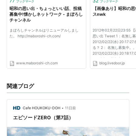
77
32
ブックマーク
ブックマーク
昭和の思い出・ちょっといい話、投稿
【画像あり】昭和の思
募集中!懐かしネットワーク - まぼろし
スnwk
チャンネル
まぼろしチャンネルはリニューアルしまし
2012年02月22日23:5
た。 http://maboroshi-ch.com/
思い出 Tweet 1：名無
2012/02/22(水) 20:17:2
る？ 2： 名無し募集中。
2012/02/22(水) 20:18:1
4： 名無し募集中。。。：201
www.maboroshi-ch.com
blog.livedoor.jp
20:18:54.90 ID:0 
7： 名無し募集中。。。：2012
関連ブログ
•
Cafe HOUKOKU-DOH
11日前
エピソードZERO（第7話）