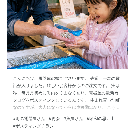
こんにちは、電器屋の嫁でございます。 先週、一本の電
話が入りました。嬉しいお客様からのご注文です。 実は
私、毎月月初めに町内をくまなく回り、電器屋の最新カ
タログをポスティングしているんです。 生まれ育った町
なのですが、大人になってからは車移動ばかり。 こうや
って自分の足で歩くのは子供の頃以来ですが、やってみ
#
町の電器屋さん
#
再会
#
魚屋さん
#
昭和の思い出
るとこれがなかなか楽しいものなんです。 今月も帽子を
#
ポスティングチラシ
かぶり、日焼け対策をバッチリしてご近所さんにお配り