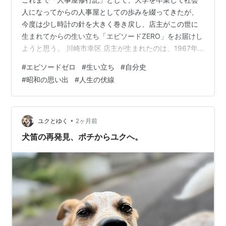
人になってからの人事屋としての歩みを綴ってきたが、
今度は少し時計の針を大きく巻き戻し、店主がこの世に
生まれてからの生い立ち「エピソードZERO」をお届けし
ようと思う。 川崎市幸区 店主が生まれたのは、1967年
（昭和42年）4月15日のことだ。場所は神奈川県の川崎
#
エピソードゼロ
#
生い立ち
#
自分史
市幸区。当時は高度経済成長期の真っただ中で、「いざ
#
昭和の思い出
#
人生の伏線
なぎ景気」と呼ばれた熱気に日本中が包まれていた。当
時の川崎駅西側はまだ工場が多く立ち並んでおり、第一
京浜国道のすぐ裏手にあるアパートで、店主の人生はス
タートした。 店主の父親は仙台の出身であった。工業高
•
ユクとゆく
2ヶ月前
校を卒業後、どうしても防衛大学校に…
犬笛の再発見、ポチからユクへ。