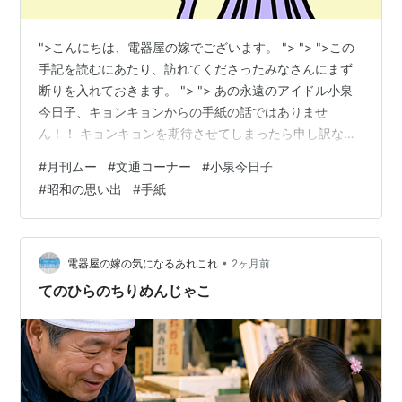
">こんにちは、電器屋の嫁でございます。 "> "> ">この
手記を読むにあたり、訪れてくださったみなさんにまず
断りを入れておきます。 "> "> あの永遠のアイドル小泉
今日子、キョンキョンからの手紙の話ではありませ
ん！！ キョンキョンを期待させてしまったら申し訳ない
ので最初にお伝えしておきます。 興味をなくしたあなた
#
月刊ムー
#
文通コーナー
#
小泉今日子
たち、はい、解散！！ それでも読み続けようとしてくだ
#
昭和の思い出
#
手紙
さる奇特なあなた。気を取り直してサブタイトルいきま
すね。 あなたはムーが最初A4サイズだったことをご存知
でしょうか 私は何を隠そうかつてムーの愛読者でした。
(５０代になった今でも衝動的に買ってしまうこともあり
•
電器屋の嫁の気になるあれこれ
2ヶ月前
ます)ムーって最初の…
てのひらのちりめんじゃこ