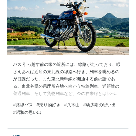
バス 引っ越す前の家の近所には、線路が走っており、暇
さえあれば近所の東北線の線路へ行き、列車を眺めるの
が日課だった。まだ東北新幹線が開通する前の話であ
る。東北各県の県庁所在地へ向かう特急列車、近距離の
普通列車、そして貨物列車など、今の在来線とは比べ物
にならないくらい列車密度の高い路線であり、それこそ1
#
路線バス
#
乗り物好き
#
八木山
#
幼少期の思い出
時間でも2時間でも、眺めているだけで全く飽きなかっ
#
昭和の思い出
た。 blog.houkoku-doh.com しかし、幼稚園の年少の
頃、仙台市内の八木山（やぎやま）という新興住宅地へ
引っ越すことになり、店主にとって最大のエンターテイ