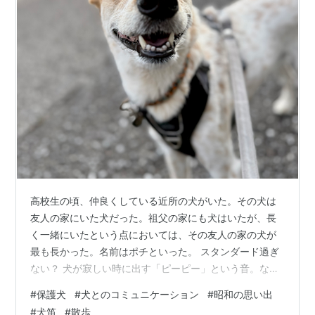
高校生の頃、仲良くしている近所の犬がいた。その犬は
友人の家にいた犬だった。祖父の家にも犬はいたが、長
く一緒にいたという点においては、その友人の家の犬が
最も長かった。名前はポチといった。 スタンダード過ぎ
ない？ 犬が寂しい時に出す「ピーピー」という音。なか
なかに人間の心に刺さる音で、犬が悲しいとか、寂しい
#
保護犬
#
犬とのコミュニケーション
#
昭和の思い出
とか、そのように思っているのではないかという雰囲気
#
犬笛
#
散歩