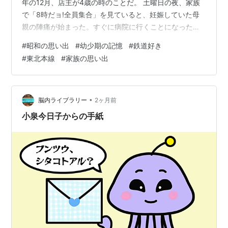
年の12月、店主が4歳の時のことだ。 土曜日の夜、家族
で「8時だョ!全員集合」を見ていると、妊娠していた母
親の陣痛が始まった。すぐに病院に行くことになったの
だが、病院は当時の自宅から1.5キロほどの場所にあっ
#
昭和の思い出
#
幼少期の記憶
#
鉄道好き
た。さすがに陣痛が来ている母親をスーパーカブの後ろ
#
東北本線
#
家族の思い出
に乗せるわけにもいかず、タクシーを拾おうと家族3人で
外へ出た。 しかし、運悪くタクシーはなかなか捕まらな
い。結局、暗く冷たい冬の道路を、家族3人で歩いて病院
に向かうことになった。大人にとっては1.5キロなど造作
•
脳内ライブラリー
2ヶ月前
もない距離だろうが、4歳の…
小泉今日子からの手紙