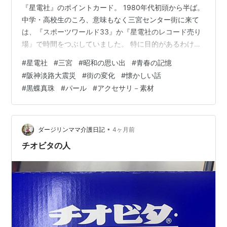
『星電社』のポイントカード。 1980年代初頭から半ば。
中学・高校生のころ、意味もなく三宮センター街に来て
は、『スポーツワールド33』か『星電社のレコード売り
場』で時間をつぶしていました。 特に目的があるわけで
もなく、ただ“街にいる”ことが楽しかった、そんな時代で
#
星電社
#
三宮
#
昭和の思い出
#
青春の記憶
す。 1992年、一人暮らしを始めたとき。アルバイト先の
#
阪神淡路大震災
#
街の変化
#
懐かしい話
後輩の同級生が星電社に勤めていたご縁で、展示品の冷
#
黒蝶真珠
#
パール
#
アクセサリ－素材
蔵庫・洗濯機・電子レンジ、それにあと何を買ったのか
は忘れましたが、合計5点で15万円。 今思えば、ずいぶ
んとお世話になりました。 その星電社も、阪神・淡路大
震災の影響で破綻。三宮…
•
ダージリンママ介護日記
4ヶ月前
チオビタの人