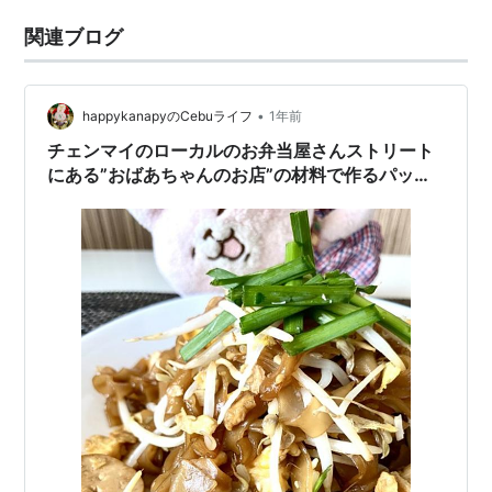
関連ブログ
•
happykanapyのCebuライフ
1年前
チェンマイのローカルのお弁当屋さんストリート
にある”おばあちゃんのお店”の材料で作るパッタ
イ風パッシーユ(*´艸`*)