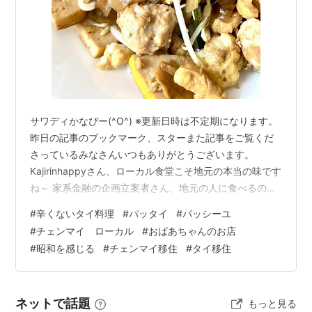
サワディかなぴー(^O^) ※更新日時は不定期になります。
昨日の記事のブックマーク、スターまた記事をご覧くだ
さっているみなさんいつもありがとうございます。
Kajirinhappyさん、ローカル食堂こそ地元の本当の味です
ね～ 家系金融の企画立案者さん、地元の人に食べるのを
止められるってそれはすごいΣ(･ω･ﾉ)ﾉ！ Shivaさん、ご
#
辛くないタイ料理
#
パッタイ
#
パッシーユ
飯と具の割合がバグってます💦揚げ春巻きは後日別のお
#
チェンマイ ローカル
#
おばあちゃんのお店
店で食べました！ さて、このところずっとラオスのルア
#
昭和を感じる
#
チェンマイ移住
#
タイ移住
ンパバーンの話が続いていました。 ちょっと今日は、ル
アンパバーンから戻った後のチェンマイでの日常の話に
したいと思います。 ルアンパバーンからチェンマイに戻
ネットで話題
もっと見る
って来…