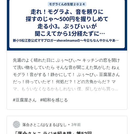
先週のよく晴れた日に ぷぅ〜ぴぃ〜 キッチンの窓を開け
て洗い物をしていたら そんな音が聞こえた気がした ねぇ
モグラ！音がする！静かにして！ ぷぅ〜ぴぃ 豆腐屋さん
だっ！待っていたぞ！ 何処だ？！どの方角からだ？ マ
マ、もういなくなるかもしれない 僕、探しながら買って
くる！ モグラは500円玉1枚を握りしめて 玄関を飛び出
#
豆腐屋さん
#
昭和を感じる
した ぷぅぴぃの豆腐屋さんで買ってみたい そんな事を記
事にした気がする あったあった↓ shovelmama.com 暫
くして玄関が開く カシャカシャとビニール袋が擦れる音
•
おっ買えたみたい 汗ばむモグラの右手に木綿豆腐が1丁
落合さとこ/はなまるばなし
3年前
おいくらでした？ 300円だった 1丁300円なん…
「落合さとこ ラジオ招き猫」第52回