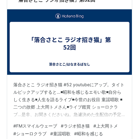
落合さとこ ラジオ招き猫 #52 youtubeにアップ。タイト
ルピックアップすると…◾️昭和を感じるエモい歌◾️自分ら
しく生きる◾️人生を語るライブ◾️今世のお役目 童謡唱歌 ◾️
二つの故郷 上大岡トメさん◾️ライブ鑑賞 ショーロクラ
ブ…是非、お聞きくださいね。急遽決めた生配信の予定
も喋ってます、そして先ほど自分のサイトに詳細をアッ
#
FMスマイルウェーブ
#
ラジオ招き猫
#
上大岡トメ
プしましたー。
#
ショーロクラブ
#
童謡唱歌
#
昭和を感じる