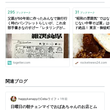
295
31
ブックマーク
ブックマーク
父親が50年前に作ったみんなで旅行行
“昭和の雰囲気” では
く時のパンフレットらしいが、これ全
じない中華そば屋」は
部手書きなのすげー「レタリングがう
ド絶品！ 東京・御徒
まい、昭和を感じる」
togetter.com
rocketnews24.com
関連ブログ
•
happykanapyのCebuライフ
1年前
日曜日の朝チェンマイでおばあちゃんのお店とム