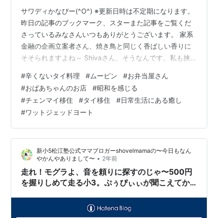
サワディかなぴー(^O^) ※更新日時は不定期になります。
昨日の記事のブックマーク、スターまた記事をご覧くだ
さっているみなさんいつもありがとうございます。 家系
金融の企画立案者さん、焼き鳥と同じく香ばしい香りに
そそられますよね～ Shivaさん、そうなんです。私も挟
んでいるのは初めて見ました。 Kajirinhappyさん、たぶ
#
辛くないタイ料理
#
ムーピン
#
お弁当屋さん
んお店によって味が違うんだろうな～と思います。 サバ
#
おばあちゃんのお店
#
昭和を感じる
さん、私も試してないですが、この３点セットならすい
#
チェンマイ移住
#
タイ移住
#
日常生活にある癒し
かはおかずもアリな気がしています。 このところ本当に
#
ワットジェッドヨート
空気の状態が良くて清々しいです。 精神安定剤を飲むと
落ち着いているので、青い空を朝眺める精神的な余裕が
あります。 …
新小5松江塾公式ママブロガーshovelmamaの〜今日もなん
•
やかんやありまして〜
2年前
走れ！モグラよ、音を頼りに探すのじゃ〜500円
を握りしめて走る小3。ぷぅぴぃぃが聞こえてか
ら1分経たずに飛び出す〜