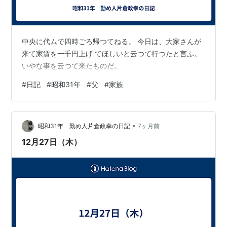
中央に代ムで四時ごろ帰つてねる。 今日は、大家さんが
来て家賃を一千円上げ てほしいと云つて行つたと言ふ。
いやな事を云つて来たものだ。
#
日記
#
昭和31年
#
父
#
家族
•
昭和31年 勤め人片倉政幸の日記
7ヶ月前
12月27日（木）