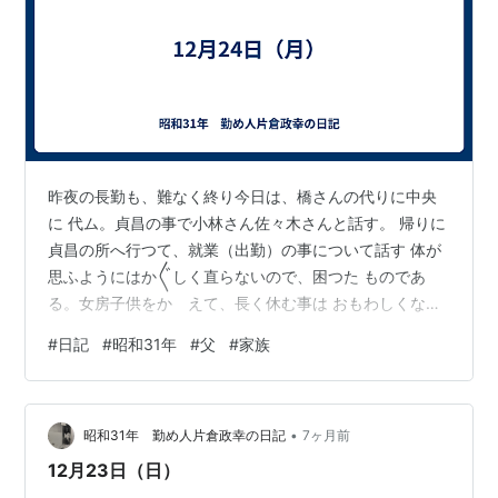
昨夜の長勤も、難なく終り今日は、橋さんの代りに中央
に 代ム。貞昌の事で小林さん佐々木さんと話す。 帰りに
貞昌の所へ行つて、就業（出勤）の事について話す 体が
思ふようにはか〲しく直らないので、困つた ものであ
る。女房子供をかゝえて、長く休む事は おもわしくない
し、と云つて働き出して病気を 悪化させては、これまで
#
日記
#
昭和31年
#
父
#
家族
三ヶ月間休んだのがフイになる。 会社の方で働ける様に
とりはからつてくれたら、体を第一 に考へ、作業の方は
無理せずにやる事が大事だ。 心配な貞昌である。八時ご
•
ろ家に帰る。義母も 風邪も大部よくなり、今日は政美を
昭和31年 勤め人片倉政幸の日記
7ヶ月前
子守したと いつてゐる。 政美十時ごろ急に泣き出し、ど
12月23日（日）
こか 痛いのかと心配し、医者…