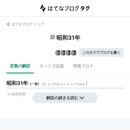
はてなブログ トップ
昭和31年
このタグでブログを書く
言葉の解説
ネットで話題
関連ブログ
昭和31年
(
一般
)
【
しょうわさんじゅういちねん
】
→
1956年
解説の続きを読む