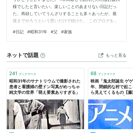
様でしたと言いたい。楽しいことのあまりない日記だっ
た。再録していてうんざりすることも多々あったが、最
後までやろうという思いだけで続けた。 このブログを書
くにあたって参照したのは ＊父の日記 ＊2009年に自費
#
日記
#
昭和31年
#
父
#
家族
出版した両親の自分史「ゆく川の流れ」 ＊年表 昭和・平
成史新版 1926-2019（岩波ブックレット1005） ＊詳説
日本史図録 第10版 （山川出版社） ＊net上のさまざまな
ネットで話題
もっと見る
サイトから wikipedia 戦後昭和史
https://shouwashi.com/index.htm…
241
68
ブックマーク
ブックマーク
昭和31年のサナトリウムで撮影された
映画「鬼太郎誕生 ゲゲ
患者と看護婦の壁ドン写真がめっちゃ
年、閉鎖的な村で起こ
純文学の世界「萌え要素ありすぎる」
ら見えてくるもの【藤
の門V 第101回】 | 