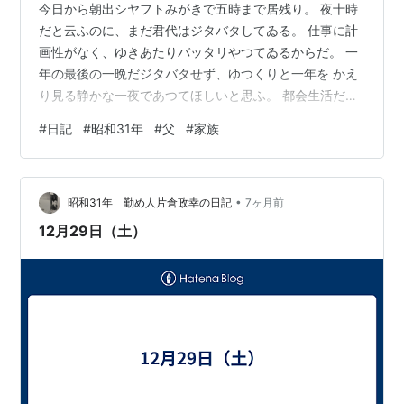
今日から朝出シヤフトみがきで五時まで居残り。 夜十時
だと云ふのに、まだ君代はジタバタしてゐる。 仕事に計
画性がなく、ゆきあたりバッタリやつてゐるからだ。 一
年の最後の一晩だジタバタせず、ゆつくりと一年を かえ
り見る静かな一夜であつてほしいと思ふ。 都会生活だ、
況して俺は三交代で元日も朝出だといふ のに、いつまで
#
日記
#
昭和31年
#
父
#
家族
ジタバタされてゐたのでは、たまつたものではない。 明
治時代の風習を（しかも茨城あたりの片いなかの） 三交
代勤ムの近代工場で働く人を中心とする 家に、旧態依然
•
として、行つてゐるのは、何としても 気に入らない。義
昭和31年 勤め人片倉政幸の日記
7ヶ月前
母は夜十時すぎてもまだ政美を おんぶしてゐる。君代が
12月29日（土）
グズ〱してゐるのだ、 いや、…