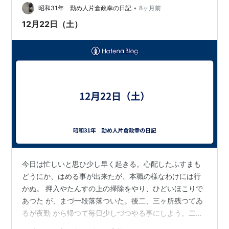
•
い "希望の家 "を建てよう それが俺の夢だ。 娘から 「コ
昭和31年 勤め人片倉政幸の日記
8ヶ月前
ンクリートブロック」が豊かさと平安の象徴になってい
12月22日（土）
るところが興味深い…
今日は忙しいと思ひ少し早く起きる。心配したふすまも
どうにか、はめる事が出来たが、本職の様なわけには行
かぬ。 押入やたんすの上の掃除をやり、ひどいほこりで
あつた が、まづ一段落落ついた。後二、三ヶ所残つてゐ
るが夜勤 から帰つて毎日少しづつやる事にしよう。二十
九日の休日 を利用して、完全に終らねばならぬ。銭湯へ