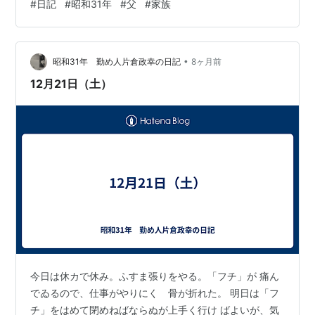
#
日記
#
昭和31年
#
父
#
家族
行つて ほこりを洗い、 "ゆづ湯 "に入る。 夜は、小川の
兄さんにトリス一本プレゼントする ついでに頭を刈つて
もらつてくる。 政美少し風邪気味らしく、セキが出るが
•
元気だ。 娘から 「ふすまの張り替え」は素人にはかなり
昭和31年 勤め人片倉政幸の日記
8ヶ月前
難易度の高い仕事なのだが、二日かけてなんとかやりき
12月21日（土）
った。本職のようにいか…
今日は休カで休み。ふすま張りをやる。「フチ」が 痛ん
でゐるので、仕事がやりにくゝ骨が折れた。 明日は「フ
チ」をはめて閉めねばならぬが上手く行け ばよいが、気