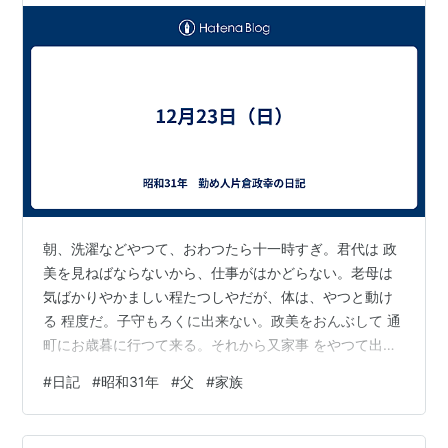
朝、洗濯などやつて、おわつたら十一時すぎ。君代は 政
美を見ねばならないから、仕事がはかどらない。老母は
気ばかりやかましい程たつしやだが、体は、やつと動け
る 程度だ。子守もろくに出来ない。政美をおんぶして 通
町にお歳暮に行つて来る。それから又家事 をやつて出勤
前少しねる。 おんぼろ屋で、掃除しても張合がない。 こ
#
日記
#
昭和31年
#
父
#
家族
んなぼろ家にいつまで住まねばならぬのか と思ふと、い
やになる。が仕方がない。がまん するより、手はない。
ある年月が過ぎたら、コンクリートブロックの 素晴らし