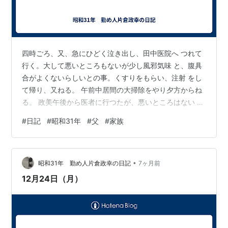
四時ごろ、又、急にひどく泣き出し、田中医院へ つれて
行く。大して悪いところもないが少し風邪気味 と、腹具
合がよくないらしいとの事。くすりをもらい、注射 をし
て帰り、又ねる。 午前中居間の大掃除をやり夕方からね
る。 政美午後から医者に行つたが、悪いところはない と
の事。夕方風呂に行く。 今夜、また泣き出さねばよい
#
日記
#
昭和31年
#
父
#
家族
が、痛くて泣くの では可愛いそうである。毎日の寒さ
つゞきでは いくら丈夫な政美でも、寒いはづだ。こんな
スキマだらけ の家では、幼子を育てるにはあらゆる点に
•
注意してやらねばならない。君代は、他の事は 第二義に
昭和31年 勤め人片倉政幸の日記
7ヶ月前
し、政美の健康を維持する事が第一だ。 娘から 「田中医
12月24日（月）
院」（正確には田仲医院）は…