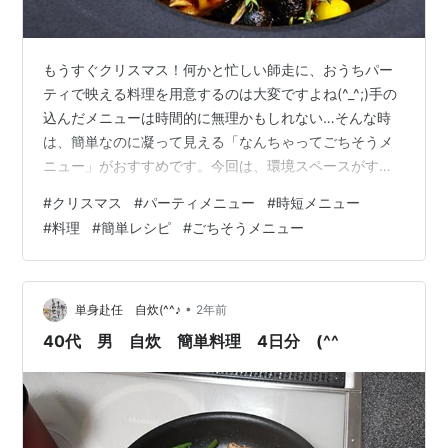
もうすぐクリスマス！何かと忙しい師走に、おうちパー
ティで映える料理を用意するのは大変ですよね(^_^;)手の
込んだメニューは時間的に無理かもしれない…そんな時
は、簡単なのに凝って見える「なんちゃってごちそうメ
ニュー」がおすすめです。今回は、環境スペースがすぐ
できるパパっとレシピをご紹介しましょう♪ ■並べるだ
#
クリスマス
#
パーティメニュー
#
時短メニュー
け！冷凍野菜で簡単「リースサラダ」 サーモンのお刺身
#
料理
#
簡単レシピ
#
ごちそうメニュー
をメイン食材に、ブロッコリーやアボカドなどは冷凍食
品を活用しました。 【材料】サーモンのお刺身アボカド
（カット冷凍）ブロッコリー（カット冷凍）ベビーリー
フミニトマトドレッシング（お好み） 【作り方】①冷凍
•
単身赴任 自炊(^^♪
2年前
のアボカドとブロッコリーは自然解凍…
40代 男 自炊 簡単料理 4日分 (^^ゞ