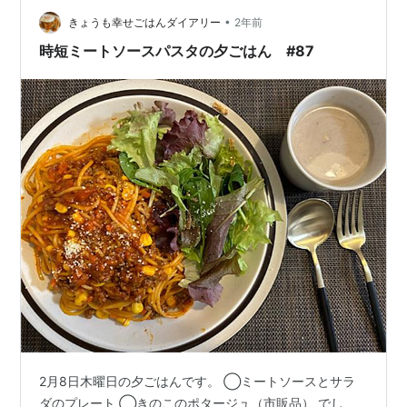
全体は、こんな感じ。 酢の物(^^♪ みそ汁(^^♪ カレー（甘
•
口） 全体はこんな感じ。 キャベツとキュウリの酢の物
きょうも幸せごはんダイアリー
2年前
(^^♪ ゆでたまご ミートソース？？…
時短ミートソースパスタの夕ごはん #87
2月8日木曜日の夕ごはんです。 ◯ミートソースとサラ
ダのプレート ◯きのこのポタージュ（市販品） でし