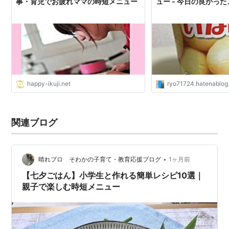
事・育児でお疲れママの時短メニュー
ュー - 今日の良かっ
happy-ikuji.net
ryo71724.hatenablo
関連ブログ
•
晴れブロ そわかの子育て・教育応援ブログ
1ヶ月前
【七夕ごはん】小学生と作れる簡単レシピ10選｜
親子で楽しむ時短メニュー