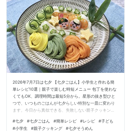
2026年7月7日は七夕 【七夕ごはん】小学生と作れる簡
単レシピ10選｜親子で楽しむ時短メニュー 包丁を使わな
くてもOK、調理時間は最短5分から。星形の抜き型ひと
つで、いつものごはんが七夕らしい特別な一皿に変わり
ます。今日から真似できる、失敗しない親子クッキング
をまとめました。 【七夕ごはん】小学生と作れる簡単レ
#
七夕
#
七夕ごはん
#
簡単レシピ
#
レシピ
#
子ども
シピ10選｜親子で楽しむ時短メニュー 1星のオクラそう
#
小学生
#
親子クッキング
#
七夕そうめん