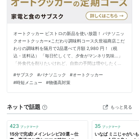
オートクッカー ビストロの新品を使い放題！ パナソニッ
クオートクッカー×こだわり調味料コース久世福商店こだ
わりの調味料を隔月で2品選べて月額 2,980 円！（税
込・送料込） 「毎日忙しくて、夕食がマンネリ気味…」
「外食代を削りたいけれど、自炊の手間は増やしたくな
い」「話題のオートクッカー、高額すぎて購入に踏み切
#
サブスク
#
パナソニック
#
オートクッカー
れない」そんな悩みをお持ちではありませんか？ 今年も
#
時短メニュー
#
物価高対策
続く物価高の中で注目されているのが、自炊の質を劇的
に上げながら、トータルコストを抑えるスマート家電と
サブスクを取り入れるという方法です。特にパナソニッ
ネットで話題
もっと見る
クの最高峰モデルオートクッカー ビストロは、業界最高
クラスの火力と圧力で、安い食材…
423
35
ブックマーク
ブックマーク
15分で完成!メインレシピ20選～仕
いなば ミニじゃがいも