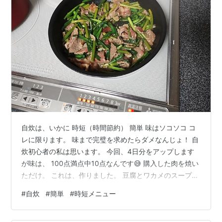
自炊は、いかに 時短（時間節約） 簡単 味はソコソコ コ
レに限ります。 味まで完璧を求めたらダメなんじょ！ 自
炊初心者の私は思います。 今回、4日分をアップします
が味は、 100点満点中10点なんです😅 購入した肉を焼い
ただけ。 これは、作りました。 豆腐とワカメのスープ
実家米 全体は、こんな感じです。 1時間以内で作りまし
#
自炊
#
簡単
#
時短メニュー
た。 肉を湯がいただけ😅 肉の下は、キュウリのざく切り
玉ねぎタマゴスープ あまなつ バジル 実家米 白湯200ml