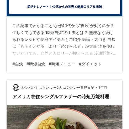
この記事でわかること なぜ40代から“自炊”が効くのか？
忙しくてもできる“時短自炊”の工夫とは？ 無理なく続け
られるレシピや便利アイテムもご紹介 結論・気づき 自炊
は「ちゃんとやる」より「続けられる」が大事 油を使わ
ないだけでも、自然とカロリーが抑えられる 冷凍野菜×
電子レンジだけで、ちゃんとバランスごはんになる 私
#
自炊
#
時短自炊
#
時短メニュー
#
ダイエット
が“時短自炊”を始めた理由 40代に入ってから、「体重が
落ちにくいな…」「最近なんだか疲れやすい」と感じる
ことが増えました。昔は平気だった外食も、続くと体が
•
重く感じたり、肌が荒れたり。 そんなときに始めてみた
シンパパもつらいよ〜シリコンバレー育児日記
1年前
のが、“時短自炊”でした。 「手間がかかりそう」「料理
アメリカ在住シングルファザーの時短万能料理
は苦手…」と思って…