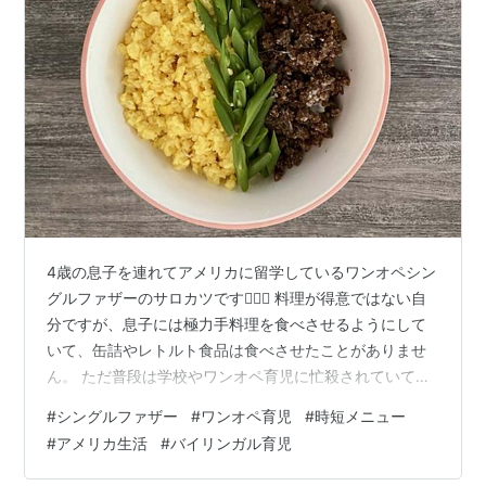
4歳の息子を連れてアメリカに留学しているワンオペシン
グルファザーのサロカツです🙇🏻‍♂️ 料理が得意ではない自
分ですが、息子には極力手料理を食べさせるようにして
いて、缶詰やレトルト食品は食べさせたことがありませ
ん。 ただ普段は学校やワンオペ育児に忙殺されていて、
料理に費やせる時間が限られているので、いかに時間を
#
シングルファザー
#
ワンオペ育児
#
時短メニュー
かけずに美味しく且つ栄養バランスの整ったものを食べ
#
アメリカ生活
#
バイリンガル育児
させてあげられるかいつも悩んでいます。 「今日はもう
献立も考えたくない」という時によく作るのがそぼろ丼