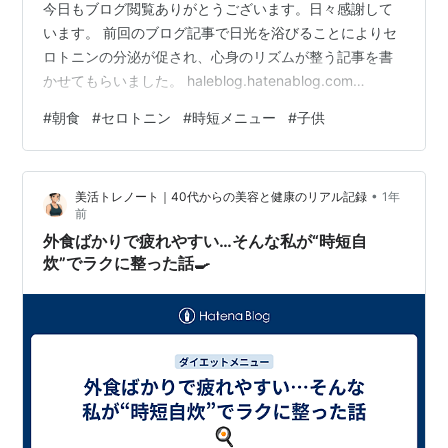
今日もブログ閲覧ありがとうございます。日々感謝して
います。 前回のブログ記事で日光を浴びることによりセ
ロトニンの分泌が促され、心身のリズムが整う記事を書
かせてもらいました。 haleblog.hatenablog.com
haleblog.hatenablog.com 前回のブログ記事と一緒に、
#
朝食
#
セロトニン
#
時短メニュー
#
子供
記事と関連が深い内容の記事も載せておきます。もし、
内容が気になった方は、ブログ記事を読んでみてくださ
い。時間もかからず読めるように気軽な内容にしてあり
•
美活トレノート｜40代からの美容と健康のリアル記録
1年
ます。 今回のブログ記事では、前回の内容を少し深掘り
前
して、セロトニンを増やす食事について書いていきた
外食ばかりで疲れやすい…そんな私が“時短自
い…
炊”でラクに整った話🍳