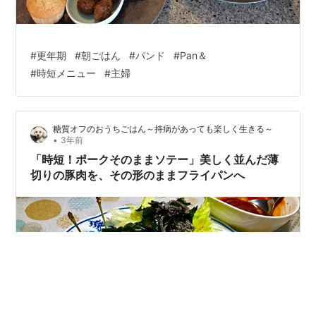
#
更年期
#
朝ごはん
#
パンド
#
Pan＆
#
時短メニュー
#
主婦
糖質オフのおうちごはん～持病があっても楽しく生きる～
•
3年前
「時短！ポークそのままソテー」美しく並んだ薄
切りの豚肉を、その形のままフライパンへ