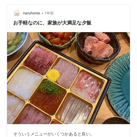
で、そぼろが常に冷凍ストックしてあるので、あとは炒
り卵と冷蔵庫にある野菜を適当にアレンジして盛り付け
•
naruhome
1年前
ています。 牛挽肉と卵はどこのスーパ…
お手軽なのに、家族が大満足な夕飯
そういうメニューがいくつかあると良い。