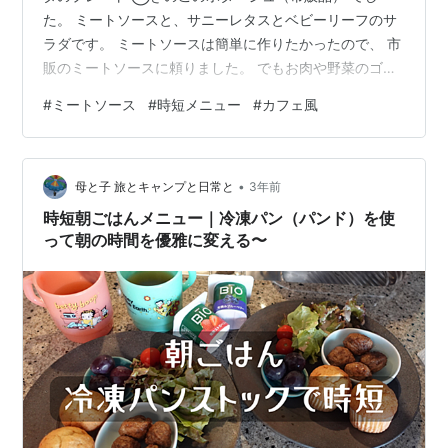
た。 ミートソースと、サニーレタスとベビーリーフのサ
ラダです。 ミートソースは簡単に作りたかったので、 市
販のミートソースに頼りました。 でもお肉や野菜のゴロ
ゴロ感を味わいたいので、こちらに合挽肉とみじん切り
#
ミートソース
#
時短メニュー
#
カフェ風
の玉ねぎとにんじんを足します。 合挽肉とたまねぎとに
んじんに火が通ったらミートソースを投入した図 玉ねぎ
とにんじんのみじん切りと合挽肉に火を通してから市販
•
ミートソースを入れて、トマトピューレ、ケチャップ、
母と子 旅とキャンプと日常と
3年前
ウスターソース、コンソメ、砂糖で味を整えます。今回
時短朝ごはんメニュー｜冷凍パン（パンド）を使
は冷凍コーンも入れました。 じっくり…
って朝の時間を優雅に変える〜