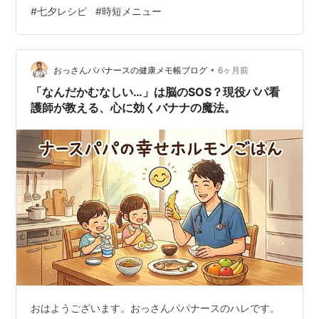
めん 材料(2人分) 作り方 2天の川そうめんサラダ 材料(2
#
七夕レシピ
#
時短メニュー
人分) 作り方 3星型ハムのミニおにぎり 材料(2人分) 作り
方 4ウインナーの星型カット炒め 材料(2人分) 作り方 5星
型チーズのミニサンド 材料(2人分) 作り方 …
•
おっさんパパナースの健康メモ帳ブログ
6ヶ月前
「なんだかむなしい…」は脳のSOS？現役パパ看
護師が教える、心に効くバナナの魔法。
おはようございます。おっさんパパナースのハレです。