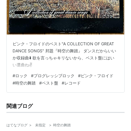
ピンク・フロイドのベスト"A COLLECTION OF GREAT
DANCE SONGS" 邦題『時空の舞踏』 ダンスだからいい
か収録曲⬇️ 欲を言っちゃキリないから、ベスト盤にはい
い選曲ね✌️
#
ロック
#
プログレッシブロック
#
ピンク・フロイド
#
時空の舞踏
#
ベスト盤
#
レコード
関連ブログ
はてなブログ
>
未指定
>
時空の舞踏