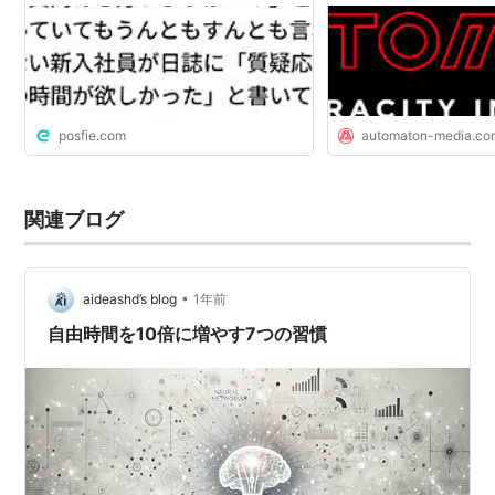
い」とも - AUTOMAT
posfie.com
automaton-media.co
関連ブログ
•
aideashd’s blog
1年前
自由時間を10倍に増やす7つの習慣