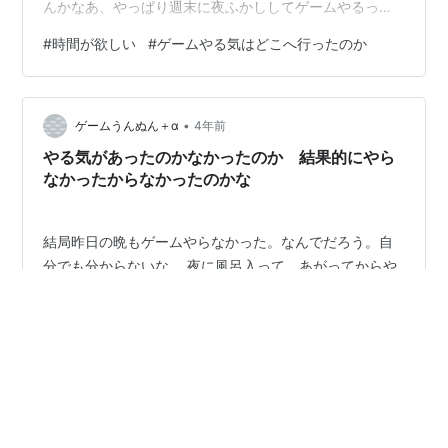
んかなあ、やっぱり週末に夜ふかししてゲームやるって
いう今までの習慣は消したくないなと思った。週末でき
#
時間が欲しい
#
ゲームやる気はどこへ行ったのか
ないんだったら、平日の夜とか、そのあたりの時間の中
で積極的にゲームの時間を作るという努力をしたほうが
いいなと。そうしみじみと思った。 時間的にも体力的に
•
も、無理なく遊ぶっていうのが大前提だけど、別にもの
ゲームうんぬん＋α
4年前
すごく負担に感じたことはないと思う。いや、やる気が
やる気があったのかなかったのか 結果的にやら
出ないってことは負担になってんのかな。体力的…
なかったからなかったのかな