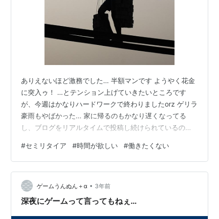
ありえないほど激務でした… 半額マンです ようやく花金
に突入ゥ！ …とテンション上げていきたいところです
が、今週はかなりハードワークで終わりましたorz ゲリラ
豪雨もやばかった… 家に帰るのもかなり遅くなってる
し、ブログをリアルタイムで投稿し続けられているのが
奇跡に近い感じです！なんとなく似たような時間に毎日
#
セミリタイア
#
時間が欲しい
#
働きたくない
投稿してる感じになってますが、それが途絶えたら疲れ
て寝落ちしたと思ってください…😭 いやあ次から次へと
仕事が降ってくるような状況…ずっと座りっぱなしだっ
•
たので、腰とか背中も痛くなってます。将来的な腰痛と
ゲームうんぬん＋α
3年前
か、絶対デスクワークが原因の一つになっていると思う
深夜にゲームって言ってもねぇ…
んですよね( ;∀;) 出社中はほぼ座…