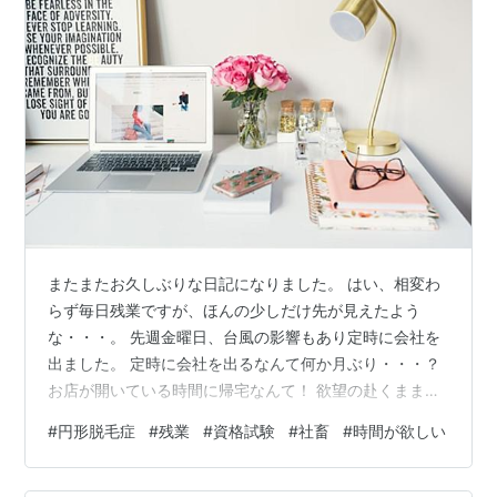
またまたお久しぶりな日記になりました。 はい、相変わ
らず毎日残業ですが、ほんの少しだけ先が見えたよう
な・・・。 先週金曜日、台風の影響もあり定時に会社を
出ました。 定時に会社を出るなんて何か月ぶり・・・？
お店が開いている時間に帰宅なんて！ 欲望の赴くままに
地元でケンタとお寿司を買って帰りました。 お盆休みな
#
円形脱毛症
#
残業
#
資格試験
#
社畜
#
時間が欲しい
どはなく、カレンダー通りの出勤です。 残業も当たり前
にしてました。 私の前任の方は優秀で、残業もほとんど
なく定時に帰宅していたそうです。 長年勤めていたベテ