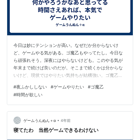
今日は妙にテンションが高い。なぜだか分からないけ
ど、ゲームやる気がある。ゴ魔乙もやってたし。今日な
ら頑張れそう。深夜にはやらないけども。このやる気が
年末まで続けば良いのだが。そこまで続くかは分からな
いけど、現状ではやりたい気持ちが結構強い。ゴ魔乙で
もいいよ。 本当は夜ふかししてもいいかなって思ってる
#
夜ふかししない
#
ゲームやりたい
#
ゴ魔乙
けど、明日も生配信したりするので、今夜も遅くまで起
#
時間が欲しい
きてることはないのかなと。こんなにやる気に満ち溢れ
ている割には、配信の方が比重が重いんだな。まあゲー
ムはいつでもできるし。 クリスマスだからとか関係ない
ね。ゲームやるのにいちいちそんな理由はつけないな。
•
ゲームうんぬん＋α
4年前
ゲーム買うかどうかは悩むけど。クリスマスプレゼン…
寝てたわ 当然ゲームできるわけない