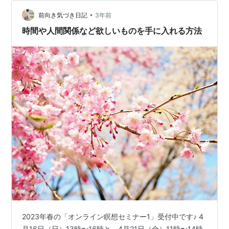
という。 でもほんと、やろうかな。週末にやるでもいい
し、今夜やるでもいいと思う。もう少し前向きに考えよ
•
前向き気づき日記
3年前
う。
時間や人間関係など欲しいものを手に入れる方法
2023年春の「オンライン瞑想セミナー1」受付中です♪ 4
月16日（日）13時〜16時と、4月21日（金）11時〜14時