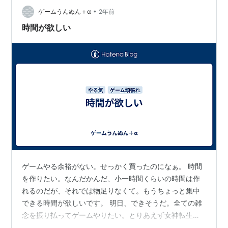
•
ランの方と入って数か月の私を 比較するのはしょうがな
ゲームうんぬん＋α
2年前
いけれど、まったく同じレベルを求められても それは無
時間が欲しい
理ってものです、はい。 毎日残…
ゲームやる余裕がない。せっかく買ったのになぁ。 時間
を作りたい。なんだかんだ、小一時間くらいの時間は作
れるのだが、それでは物足りなくて。もうちょっと集中
できる時間が欲しいです。 明日、できそうだ。全ての雑
念を振り払ってゲームやりたい。とりあえず女神転生か
ら。龍が如く7の方も出来たらやりたい。 今日はゲーム