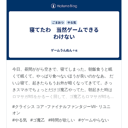
今日、昼間ががら空きで、寝てしまった。朝飯食うと眠
くて眠くて。やっぱり食べないほうが良いのかなあ。 だ
いぶ寝て、起きたらもうお外が暗くなってきてて。さっ
きスマホでちょっとだけゴ魔乙やってた。朝起きた時は
ロマサガRSをかるーく回して、ゴ魔乙もロマサガRSも日
課というか、最低でも一日の間にこれくらいはやろうと
#
クライシス コア -ファイナルファンタジーVII- リユニ
思ってたところまではやった。 クライシスコアFFVIIはや
オン
るとしたら早くても明日の夜だな。きっと、もうクリア
#
やる気
#
ゴ魔乙
#
時間が欲しい
#
ゲームやらない
している人もいるんだよな。遅いな。初動が遅すぎる。