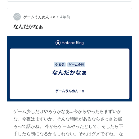
まあいいや、ゆっくり楽しむ。 今はゴ魔乙の時間が多い
なあ。ちょっと時間が空いたら一回プレイみたいな。そ
•
ゲームうんぬん＋α
4年前
んな感覚でやってる。すっかりハマっ…
なんだかなぁ
ゲーム少しだけやろうかなあ…今からやったらまずいか
な。今夜はまずいか。そんな時間があるならさっさと寝
ろって話かね。 今からゲームやったとして、そしたら下
手したら朝になるかもしれない。それはダメですね。 な