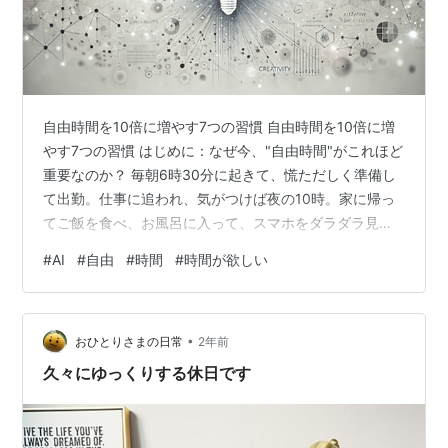
自由時間を10倍に増やす7つの習慣 自由時間を10倍に増
やす7つの習慣 はじめに：なぜ今、"自由時間"がこれほど
重要なのか？ 毎朝6時30分に起きて、慌ただしく準備し
て出勤。仕事に追われ、気がつけば夜の10時。家に帰っ
てご飯を食べ、お風呂に入って、スマホをダラダラ見て
いるうちに12時過ぎ。そして翌朝また同じルーティンの
#
AI
#
自由
#
時間
#
時間が欲しい
繰り返し... このような毎日を送っているあなたは、決し
て一人ではありません。 厚生労働省の「労働時間等総合
実態調査」によると、日本の正社員の平均労働時間は週
•
約47時間。つまり1日約9.5時間働いている計算です。通
おひとりさまの日常
2年前
勤時間を含めると、実に1日の半分以上を仕事に費やして
久々にゆっくりする休日です
いることになり…