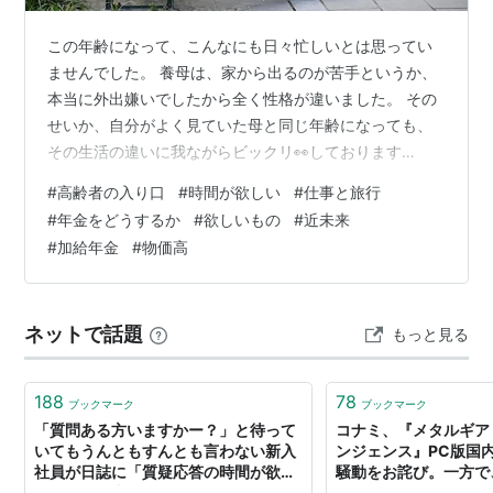
この年齢になって、こんなにも日々忙しいとは思ってい
ませんでした。 養母は、家から出るのが苦手というか、
本当に外出嫌いでしたから全く性格が違いました。 その
せいか、自分がよく見ていた母と同じ年齢になっても、
その生活の違いに我ながらビックリ👀しております
（笑） 週に4日は仕事がありますので、朝から午後の7時
#
高齢者の入り口
#
時間が欲しい
#
仕事と旅行
過ぎまでは自由な時間とは言えません。 これは、ここ13
#
年金をどうするか
#
欲しいもの
#
近未来
年位は同じ感じのローテーションで回っています。 ↑ 会
#
加給年金
#
物価高
社へ行くと通勤時間も含めてやっぱり10時間以上は時間
を取られるよね… 約7年前にブログを始めて、自分の時間
が充実しました。 それまでと同じようにお出かけや旅行
ネットで話題
もっと見る
も継続している感じですし、「キ…
188
78
ブックマーク
ブックマーク
「質問ある方いますかー？」と待って
コナミ、『メタルギア 
いてもうんともすんとも言わない新入
ンジェンス』PC版国
社員が日誌に「質疑応答の時間が欲し
騒動をお詫び。一方で
かった」と書いていた
えたい」「もうしばら