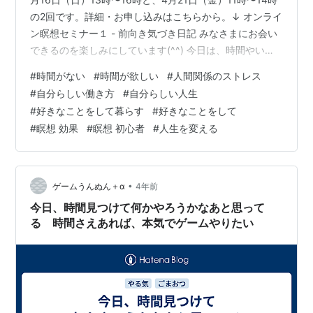
の2回です。詳細・お申し込みはこちらから。↓ オンライ
ン瞑想セミナー１ - 前向き気づき日記 みなさまにお会い
できるのを楽しみにしています(^^) 今日は、時間やいい
人間関係が欲しい、 自分らしい人生や自分らしい仕事を
#
時間がない
#
時間が欲しい
#
人間関係のストレス
したいなど、 何か欲しいものがある時に、 どうすればそ
#
自分らしい働き方
#
自分らしい人生
れが手に入るか、 そのために何をすれば、何に気づけば
#
好きなことをして暮らす
#
好きなことをして
いいかのお話です。 最後に一番大切なことがありますの
#
瞑想 効果
#
瞑想 初心者
#
人生を変える
で、 ぜひ途中でやめずに最後まで読んでみてくださいね
(^^) ・ 今日から四月ですね♪ 新年度の始まりの…
•
ゲームうんぬん＋α
4年前
今日、時間見つけて何かやろうかなあと思って
る 時間さえあれば、本気でゲームやりたい