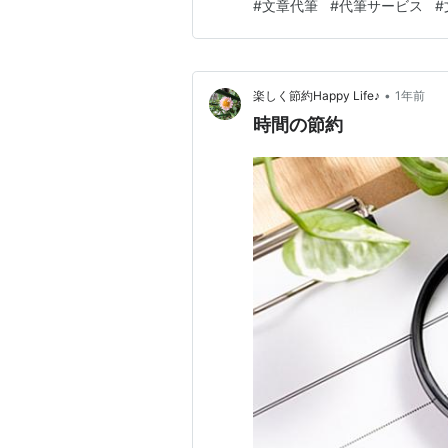
#
文章代筆
#
代筆サービス
#
算”で見えてくるお得さ まず
文、研修レポートなど。 自分
•
楽しく節約Happy Life♪
1年前
時間の節約