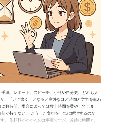
 手紙、レポート、スピーチ、小説や自分史。どれも人
すが、「いざ書く」となると意外なほど時間と労力を奪わ
稿に数時間、場合によっては数十時間を費やしてしま
自信が持てない。 こうした負担を一気に解消するのが
す。 依頼料がかかるのは事実ですが、冷静に時間と費
コスパが良い方法なのです。 短文原稿の場合“時給換