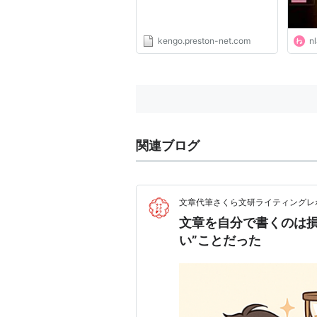
kengo.preston-net.com
nl
関連ブログ
文章代筆さくら文研ライティングレポ
文章を自分で書くのは損
い”ことだった