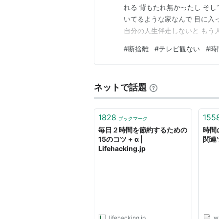
れる 背もたれ無かったし そし
いてるような家なんで 目に入
自分の人生伴走しないと もう
いてる時間も……か？ （おそ
#
断捨離
#
テレビ観ない
#
時
ネットで話題
1828
155
ブックマーク
毎日２時間を節約するための
時間
15のコツ + α |
関連ツ
Lifehacking.jp
lifehacking.jp
w