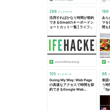
268
189
ブックマーク
活用すればかなり時間が節約
あら
できるGmailのキーボードシ
マを
ョートカット一覧 | ライフハ
間も
ッカー・ジャパン
カー
www.lifehacker.jp
w
105
88
ブックマーク
Going My Way: Web Page
単語
の高速なアクセスで時間を節
う時
約できるGoogle Web
「S
Accelerator
| ね