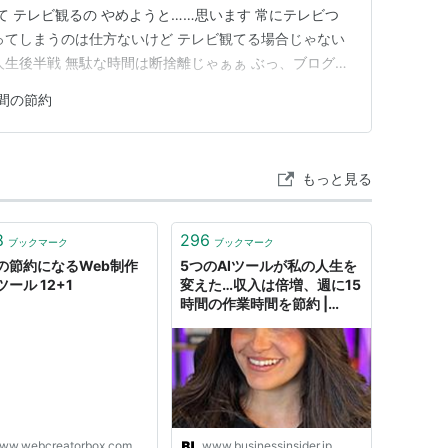
て テレビ観るの やめようと……思います 常にテレビつ
ってしまうのは仕方ないけど テレビ観てる場合じゃない
人生後半戦 無駄な時間は断捨離じゃぁぁ ぶっ、ブログ書
るおそる）
間の節約
もっと見る
8
296
ブックマーク
ブックマーク
の節約になるWeb制作
5つのAIツールが私の人生を
ール 12+1
変えた…収入は倍増、週に15
時間の作業時間を節約 |
Business Insider Japan
ww.webcreatorbox.com
www.businessinsider.jp