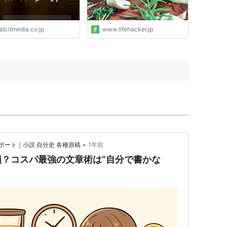
ab.itmedia.co.jp
www.lifehacker.jp
•
ート｜小説 自分史 各種原稿
1年前
？コスパ最強の文章術は“自分で書かな