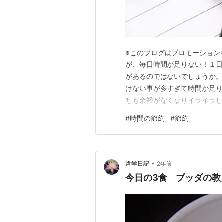
※このブログはプロモーション
が、毎日時間が足りない！１
があるのではないでしょうか。
けない事が多すぎて時間が足り
ちも余裕がなくなりイライラし
い食べ過ぎてしまったり。 そし
#
時間の節約
#
節約
でも心穏やかに過ごすためには
で私が最近意識している時間の
•
哲学日記
2年前
今日の3食 ブッダの教