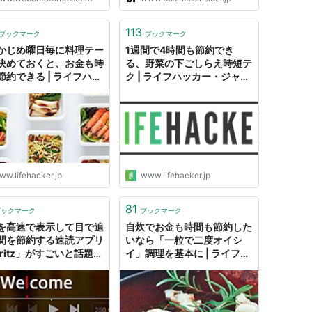
113
ブックマーク
ブックマーク
かじめ曜日毎に料理テー
1週間で4時間も節約でき
決めておくと、お金も時
る、野菜の下ごしらえ時短テ
節約できる | ライフハッ
ク | ライフハッカー・ジャパ
・ジャパン
ン
ww.lifehacker.jp
www.lifehacker.jp
81
ブックマーク
ブックマーク
を高速で表示して目で追
自炊でお金も時間も節約した
間を節約する速読アプリ
いなら「一粒で二度オイシ
pritz」がすごいと話題に
イ」調理を基本に | ライフハ
とらぼ
ッカー・ジャパン