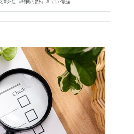
文章外注
#
時間の節約
#
コスパ最強
は短文の例。PTAや学校の文集寄稿、会社の会報への挨拶
で書く場合、多くの人が数…