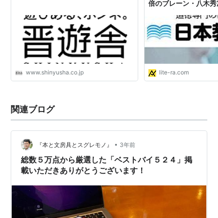
倍のブレーン・八木秀
本と雑誌のニュースサ
www.shinyusha.co.jp
lite-ra.com
関連ブログ
•
『本と文房具とスグレモノ』
3年前
総数５万点から厳選した「ベストバイ５２４」掲
載いただきありがとうございます！