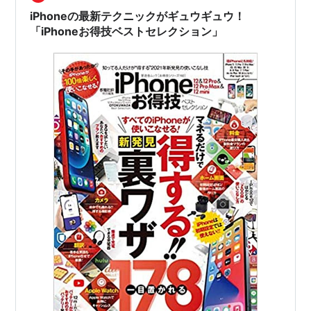
ように根底を流れる収集癖に逆らっていくように思えま
iPhoneの最新テクニックがギュウギュウ！
すが、その収集の次にあるステージがこの良…
「iPhoneお得技ベストセレクション」