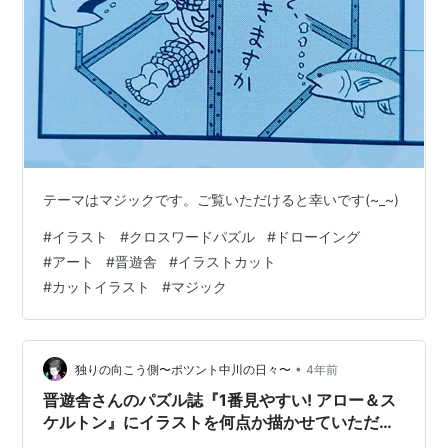
テーマはマジックです。ご覧いただけると幸いです(~_~)
#
イラスト
#
クロスワードパズル
#
ドローイング
#
アート
#
晋遊舎
#
イラストカット
#
カットイラスト
#
マジック
•
独りの向こう側〜ポツント中川の日々〜
4年前
晋遊舎さんのパズル誌『1番見やすい! アロー＆ス
ケルトン』にイラストを何点か描かせていただき
ました！