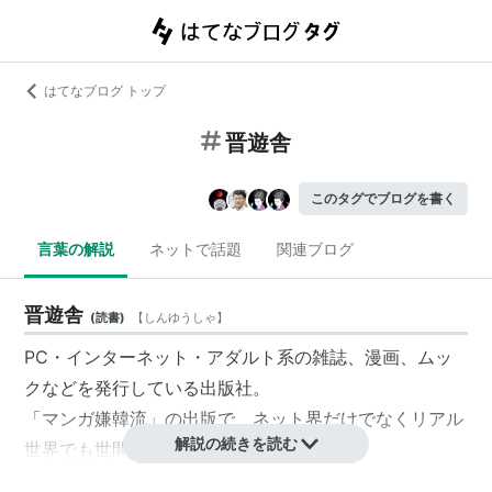
はてなブログ トップ
晋遊舎
このタグでブログを書く
言葉の解説
ネットで話題
関連ブログ
晋遊舎
(
読書
)
【
しんゆうしゃ
】
PC・インターネット・アダルト系の雑誌、漫画、ムッ
クなどを発行している出版社。
「マンガ嫌韓流」の出版で、ネット界だけでなくリアル
解説の続きを読む
世界でも世間の注目を集めた。