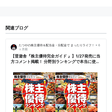
刊行している雑誌に「エンタテインメントダッシュ」等
のグラビア誌がある。
グラビアアイドルの写真集の出版もしている。
2ちゃんねる関連本を数多く出版していることでも有
関連ブログ
名。
•
たつやの株主優待＆配当金・分配金で まったりライフ！
6
リスト::出版社
ヶ月前
【晋遊舎『株主優待完全ガイド 』】1/27発売に当
方コメント掲載！ 分野別ランキングで本当に使え
る優待が写真付きで分かりやすく紹介！！ 読んで
楽しい・ぜひチェックしてみてください！