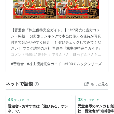
【晋遊舎『株主優待完全ガイド』】1/27発売に当方コメ
ント掲載！ 分野別ランキングで本当に使える優待が写真
付きで分かりやすく紹介！！ ぜひチェックしてみてくだ
さい！ ブログ訪問のお礼 晋遊舎『株主優待完全ガイド』
コメント掲載は16社分 ぐでりんさん、ほっすんさんと共
演 ブログ構成の紹介 記事内容の検索 ダイヤモンド・ザ
#
晋遊舎
#
株主優待完全ガイド
#
100％ムックシリーズ
イに掲載された記事の紹介👇 最後に 【晋遊舎『株主優待
完全ガイド』】1/27発売に当方コメント掲載！ 分野別ラ
ンキングで本当に使える優待が写真付きで分かりやすく
ネットで話題
もっと見る
紹介！！ ぜひチェックしてみてください！ この記事で
は、晋遊舎から発行された書籍『株主優待完全ガイド』
2026年1月2…
43
33
ブックマーク
ブックマーク
晋遊舎 - おすすめは「遊びある、ホン
児童凌辱のマンガも出
ネ」で。
社・晋遊舎が“道徳教科