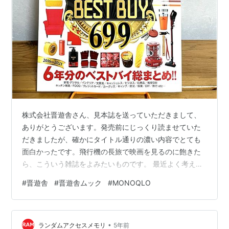
株式会社晋遊舎さん、見本誌を送っていただきまして、
ありがとうございます。発売前にじっくり読ませていた
だきましたが、確かにタイトル通りの濃い内容でとても
面白かったです。飛行機の長旅で映画を見るのに飽きた
ら、こういう雑誌をよみたいものです。 最近よく考える
暮らしのスタイル 買う前によくよく吟味しよう！ あわせ
#
晋遊舎
#
晋遊舎ムック
#
MONOQLO
て読んで欲しい僕の文房具ブログ 最近よく考える暮らし
のスタイル 「良いものに囲まれて暮らしたい、好きなも
のに囲まれて暮らしたい」これは、人類が望む理想的な
•
暮らし方の第一歩じゃないのかと思っています。本能に
ランダムアクセスメモリ
5年前