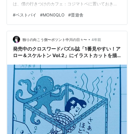
は、僕の行きつけのカフェ：コジマトペに置いておきま
すので、是非とも読みにきてください。だけど、この
#
ベストバイ
#
MON0QLO
#
晋遊舎
MONOQLO ベストバイシリーズ、かなりの勢いで売れる
んだそうですよ。確かに読んでみると面白いです。 この
ムック本が欲しい方は、こちら 100％ムックシリーズ
•
MONOQLO the Best 2023～2024 (１００％ムックシリ
独りの向こう側〜ポツント中川の日々〜
4年前
ーズ) 晋遊舎 Amazon 100％ムックシリーズ MONOQL…
発売中のクロスワードパズル誌「1番見やすい！ア
ロー＆スケルトン Vol.2」にイラストカットを描
かせていただきました！