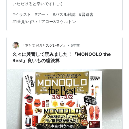
いただけると幸いです(~_~)
#
イラスト
#
アート
#
パズル雑誌
#
晋遊舎
#
1番見やすい！アロー&スケルトン
•
『本と文房具とスグレモノ』
5年前
久々に興奮して読みました！『MONOQLO the
Best』良いもの総決算