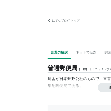
はてなブログ トップ
言葉の解説
ネットで話題
関
普通郵便局
(
一般
)
【
ふつうゆうび
局舎が日本郵政公社のもので、直営
集配郵便局である。