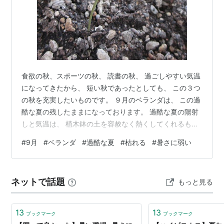
食欲の秋、スポーツの秋、 読書の秋、 過ごしやすい気温
になってきたから、 短い秋であったとしても、 この３つ
の秋を充実したいものです。 ９月のベランダは、 この過
酷な夏の残したままになっております。 過酷な夏の陽射
しと気温は、 植木鉢の土を容赦なく熱くしてくれるもの
ですから、 少し暑さが苦手な植物が、どんどんやられま
#
9月
#
ベランダ
#
過酷な夏
#
枯れる
#
暑さに弱い
した。 空になった鉢が、何個かあったので、 近くのホー
ムセンターへ、花を見に行きましたが、 どれもこれも、
枯れそうな花ばかり。 ここのホームセンターは、管理が
ネットで話題
もっと見る
適当なので、 買う気にもなりません。 去年のコスモスの
種から、芽が出てきました。 スーパーベルは、この夏を
乗り切り組 ブルー…
13
13
ブックマーク
ブックマーク