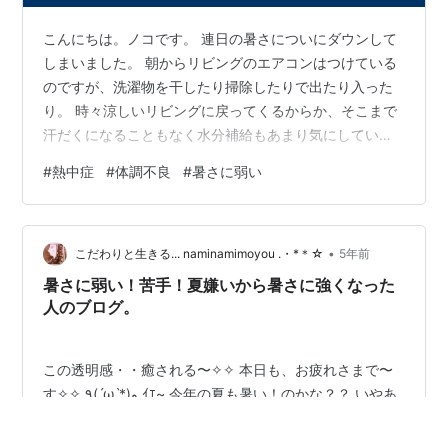
こんにちは。ノコです。 連日の暑さについにダウンして
しまいました。 朝からリビングのエアコンはつけている
のですが、洗濯物を干したり掃除したりで出たり入った
り。 時々涼しいリビングに戻ってくるからか、そこまで
汗だくになることもなく水分補給もあまり気にしていま
せんでした。 そしてお昼前に息子のプールに1時間ほど付
#
熱中症
#
体調不良
#
暑さに弱い
き添って外にいたらやたらのどが渇き、お昼ご飯では結
構水分を取ったように思います。というか氷をがばがば
入れて冷たいものを飲んでいた気がします。 異変があっ
•
たのは3時過ぎ。 急に節々に痛みというか変な悪寒を感
こだわりと生きる... naminamimoyou .・*＊☆
5年前
じました。まるで風邪をひいたときのようなかんじで倦
暑さに弱い！苦手！夏嫌いから暑さに強くなった
怠感もでていました。熱を測ったら37…
人のブログ。
この透明感・・癒される〜✧✧ 本日も、お疲れさまで〜
す✧✧ ٩(ˊωˋ*)و ｲｴ~ 今年の夏も暑い！のかな？？ いやあ
ね、 今年はなんだか暑さに耐えれてるよーな気がするの
です。 ここは東京23区内で、全国の中で特別暑くはない