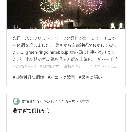
先日、久しぶりにプチパニック発作が出まして、そこか
ら体調を崩しました。 暑さから自律神経がおかしくなっ
たか… green-ringo.hateblo.jp 次の日は仕事がありまし
たが、体が動かず… 鏡を見ると顔が土気色。 ぎゃー！ 血
色がないー！ 体は動かず、気持ち悪く、ソワソワが止ま
らない。 これは流石に4時間のパート耐えられない〜。
#
自律神経失調症
#
パニック障害
#
暑さに弱い
無理だ〜。 やむなく職場に電話してお休みさせてもら
い、1日中家で寝ていました。 意外ですが、パニック持ち
の割に仕事をお休みさせてもらうのは初めてなのです。
•
(パニック発作で動悸が激しくなりすぎて治まらず、途中
前向きになりたいおじさんの日常
3年前
で帰ったことは1度ある。) 今まで、ちょっとしたパニ…
暑すぎて倒れそう