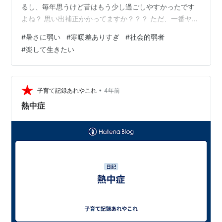
るし、毎年思うけど昔はもう少し過ごしやすかったです
よね？ 思い出補正かかってますか？？？ ただ、一番ヤバ
いのは外と中の温度差かもしれない_(:3 」∠)_ エアコン
#
暑さに弱い
#
寒暖差ありすぎ
#
社会的弱者
で冷えた身体が、外でた瞬間に太陽とコンクリートで暖
#
楽して生きたい
まったり、逆に外に慣れた暑い体温が汗とともに一気に
冷えたり………… 気をつけたいけど、服の調整くらいでし
か自衛できなさそう……… 今からこんなだと、8月倒れな
いか不安で、そんなこと考えただけで体調悪くなります
•
子育て記録あれやこれ
4年前
ね…… もっと他のこ…
熱中症