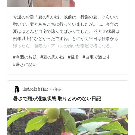
今週のお題「夏の思い出」以前は「行楽の夏」ぐらいの
勢いで、妻とあちこちに行っていましたが。 ……今年の
夏はほとんど自宅で涼んでばかりでした。 今年の猛暑は
例年以上にひどかったですね。とにかく平日は仕事から
帰ったら、自宅のエアコンの効いた部屋で横になる。 休
日も自宅のエアコンのきいた部屋で横になる。 このくり
#
今週のお題
#
夏の思い出
#
猛暑
#
自宅で過ごす
返しでした。 外出するとしても、冷房の効いた美術館な
#
暑さに弱い
どの屋内施設に行くか、外食ででかける程度でしたね。
炎天下の屋外に長くいるのは論外でした。まあ、コロナ
禍の反動やインバウンド需要の復活で、どこの行楽地も
大混雑で行くのにうんざりしていた面もありましたが。
•
山姥の戯言日記
2年前
ただ、歳のせいか猛暑に耐えられなくな…
暑さで頭が混線状態 取りとめのない日記