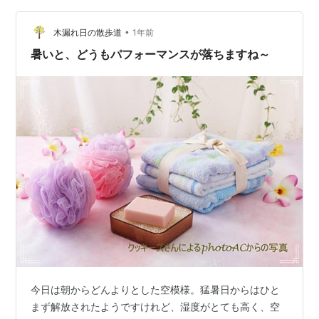
ンピューターも同様だが、力を発揮するには冷却が欠か
•
せない。人間にとって、汗をかいても体温を下げられな
木漏れ日の散歩道
1年前
い環境では簡単にオーバーヒートを起こす。汗だくにな
暑いと、どうもパフォーマンスが落ちますね～
って走ることも嫌いではないが、気持ちよく走るに…
今日は朝からどんよりとした空模様。猛暑日からはひと
まず解放されたようですけれど、湿度がとても高く、空