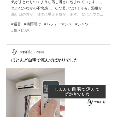
気がまとわりつくような蒸し暑さに包まれています。こ
れがなかなかの不快感…。ただ暑いだけよりも、湿度が
高い日の方が、身体に堪える気がします。 にほんブログ
村 そんな今日は、月に一度のかかりつけ医の受診日でし
#
猛暑
#
梅雨明け
#
パフォーマンス
#
シャワー
た。クリニックは隣駅にあり、家から徒歩で13分ほど🚶
#
暑さに弱い
自転車で行こうかという考えが、ちらりと頭をよぎりま
した。ただ、空気は重たいものの気温自体はそれほどで
もなかったので、歩くことに。帰りにパン屋さんに寄る
つもりだったこともあり、軽いウォーキングのつもりで
•
やね日記
2年前
向かいました。 幸いなことに、前回よりは身体…
ほとんど自宅で涼んでばかりでした