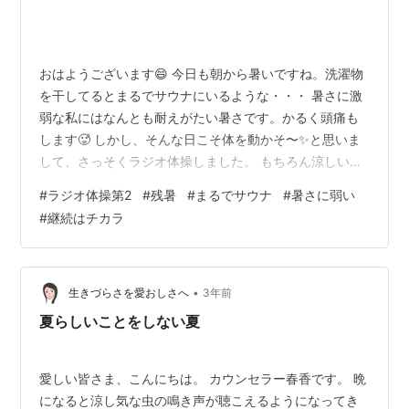
おはようございます😄 今日も朝から暑いですね。洗濯物
を干してるとまるでサウナにいるような・・・ 暑さに激
弱な私にはなんとも耐えがたい暑さです。かるく頭痛も
します🥵 しかし、そんな日こそ体を動かそ〜✨と思いま
して、さっそくラジオ体操しました。 もちろん涼しいお
部屋で😂 いつもはラジオ体操第1なんですが、頭の体操
#
ラジオ体操第2
#
残暑
#
まるでサウナ
#
暑さに弱い
もかねて第2をやってみたんです。 人生で初めてとゆう
#
継続はチカラ
くらいやったことない！ ラジオ体操第2！ え？え？動き
がキビキビしてる！展開が読めない！・・・ふぅ〜 とり
あえず続けて２回やったんですが、首から汗ながれてま
した(笑) む、むずかしい〜😵‍💫 まあ、慣れればね、スムー
•
生きづらさを愛おしさへ
3年前
ズに動けるもんね。 第…
夏らしいことをしない夏
愛しい皆さま、こんにちは。 カウンセラー春香です。 晩
になると涼し気な虫の鳴き声が聴こえるようになってき