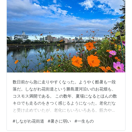
数日前から急に走りやすくなった。ようやく酷暑も一段
落だ。しながわ花街道という勝島運河沿いのお花畑も、
コスモス満開である。 この数年、夏場になるとほんの数
キロでも走るのをきつく感じるようになった。老化だな
と受け止めていたが、老化にもいろいろある。筋力や心
肺機能の低下はそれほど感じていない。夏場になると、
#
しながわ花街道
#
暑さに弱い
#
一生もの
追い込めなくなるだけで、涼しくなるとある程度走れる
ようになる。要は、暑さに弱くなったのである。 車やコ