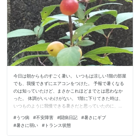
今日は朝からものすごく暑い。 いつもは涼しい1階の部屋
でも、我慢できずにエアコンをつけた。 予報で暑くなる
のは知っていたけど、まさかこれほどまでとは思わなか
った。 体調がいいわけがない。 1階に下りてきた時は、
いつものように我慢できる暑さだと思っていたのに、ど
んどん気持ち悪くなってきて、吐き気を覚えたところで
#
うつ病
#
不安障害
#
闘病日記
#
暑さにギブ
エアコン稼働。 今は少し落ち着いたけど、もうどうにも
#
暑さに弱い
#
トランス状態
ならない。 精神面も然り。 不安定になれないほど、ズー
ンと気分が落ちている。 昨日、威勢よく宣言したばかり