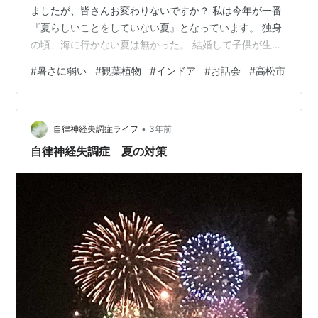
ましたが、皆さんお変わりないですか？ 私は今年が一番
『夏らしいことをしていない夏』となっています。 独身
の頃、海に行かない夏は無かった。 結婚して子供が生ま
れてからも夏と言えば海・川・プール。 夏休み中どこに
#
暑さに弱い
#
観葉植物
#
インドア
#
お話会
#
高松市
も行かない日には、庭に３ｍサイズのプールを出して子
供を水と太陽で疲れさせて楽しませてました。 夏が苦手
な私も、子供のために色々やっていたなと思います。 子
•
供が小さいと親がついてないと水に入れないし目が離せ
自律神経失調症ライフ
3年前
ない。 そんな小さな子がもう居ないので、夏が苦手な私
自律神経失調症 夏の対策
は完全インドアです＾＾ 観葉植物…