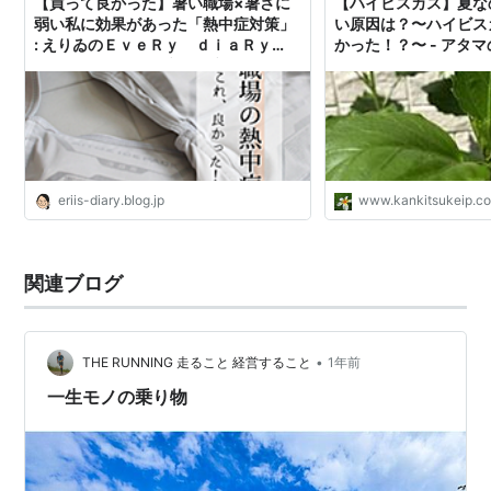
【買って良かった】暑い職場×暑さに
【ハイビスカス】夏な
弱い私に効果があった「熱中症対策」
い原因は？〜ハイビス
: えりゐのＥｖｅＲｙ ｄｉａＲｙ
かった！？〜 - アタ
Powered by ライブドアブログ
eriis-diary.blog.jp
www.kankitsukeip.c
関連ブログ
•
THE RUNNING 走ること 経営すること
1年前
一生モノの乗り物