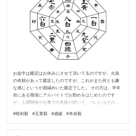
お盆中は鑑定はお休みにさせて頂いてるのですが、火急
の依頼があって鑑定したのですが、これがまた何とも嫌
な感じというか因縁めいた鑑定でした。 その方は、半年
前にある職場にアルバイトでお勤めをはじめたのです
が、人間関係や仕事での失敗が続いて、ついにはその職
場に居づらくなって退社したそうです。 詳しく話を聞い
#
暗剣殺
#
五黄殺
#
歳破
#
本命殺
てると職種的には適職だったし、何か運勢的にも変なと
ころは無かったのですが、最後に見てみたのが初出勤の
時の方位が極めて良くない方位を犯していたみたいで、