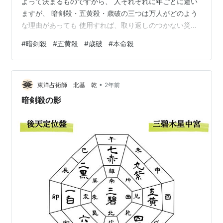
よって決まるものですから、 人それぞれに年ごとに違い
ますが、 暗剣殺・五黄殺・歳破の三つは万人がどのよう
な理由があっても 使用すれば、取り返しのつかない災禍
を被ってしまうからです。 その詳し事は、それぞれに
#
暗剣殺
#
五黄殺
#
歳破
#
本命殺
「九星気学秘傳禄」に記してありますが、恐ろしい現象
として確実なのは、一度でも暗剣殺を侵してしまうと、
その後は暗剣殺に魅入られたように、自分の意志で引っ
•
越し移転をするときは必ず、同類の恐ろしい災禍を齎す
東洋占術師 北基 乾
2年前
方位を選んでしまうという事です。 今までの鑑定経験か
暗剣殺の影
らですが、希望の方位と時期（年月）の帰…