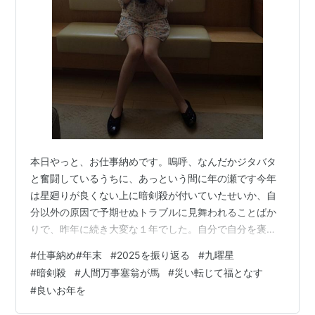
本日やっと、お仕事納めです。嗚呼、なんだかジタバタ
と奮闘しているうちに、あっという間に年の瀬です今年
は星廻りが良くない上に暗剣殺が付いていたせいか、自
分以外の原因で予期せぬトラブルに見舞われることばか
りで、昨年に続き大変な１年でした。自分で自分を褒め
てあげたい位、本当に本当に、よく頑張った！！人生、
#
仕事納め#年末
#
2025を振り返る
#
九曜星
いつでも順風満帆とはいかないものだと理解していて
#
暗剣殺
#
人間万事塞翁が馬
#
災い転じて福となす
も、実際に不幸な出来事や災難に直面すると「何で自分
#
良いお年を
がこんな目に遭わなければいけないの・・・」と絶望的
な気持ちになってしまうことがありますね、、だけど人