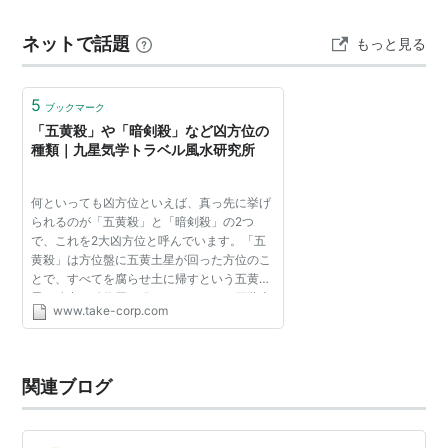
生は波の連続、やっぱり流れが良い時と悪い時というの
ネットで話題
もっと見る
があって、調子が良くないなと感じた時は「人間万事塞
翁…
5
ブックマーク
「五黄殺」や「暗剣殺」など凶方位の
種類｜九星気学トラベル風水研究所
何といっても凶方位といえば、真っ先に挙げ
られるのが「五黄殺」と「暗剣殺」の2つ
で、これを2大凶方位と呼んでいます。「五
黄殺」は方位盤に五黄土星が回った方位のこ
とで、すべてを腐らせ土に帰すという五黄土
星の強力な凶作用を発します。これは五黄土
www.take-corp.com
星の「九星」をもった人が特別不幸というわ
けでは決してなく、本...
関連ブログ