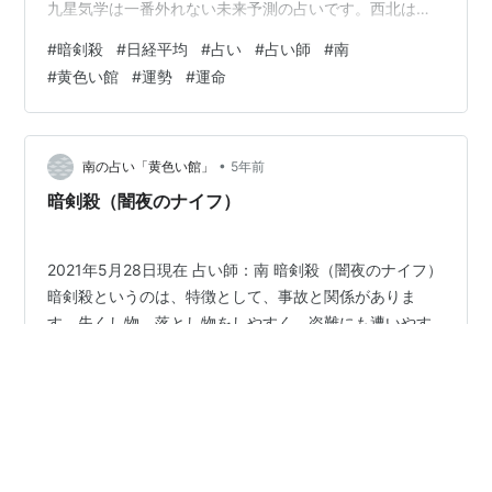
九星気学は一番外れない未来予測の占いです。西北は相
場の象徴の方位です。今月10月は、六白中宮の月です。
#
暗剣殺
#
日経平均
#
占い
#
占い師
#
南
つまり年と月が共に六白中宮です。西北方位は揃えて七
#
黄色い館
#
運勢
#
運命
赤金星・暗剣殺です。七赤金星＝財物。暗剣殺には刃物
という意味もあります。今月はうまい儲け話にご注意
（投資）です。仕掛けられるというケースも見られるの
も暗剣殺の特徴です。占い師：南
•
南の占い「黄色い館」
5年前
暗剣殺（闇夜のナイフ）