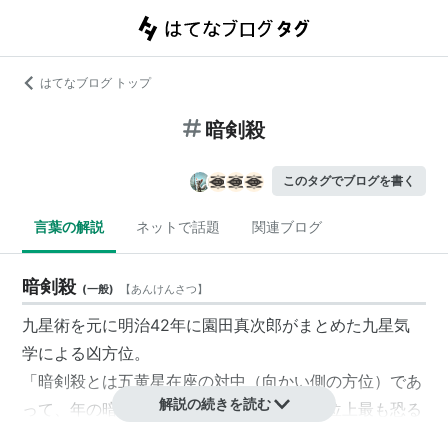
はてなブログ トップ
暗剣殺
このタグでブログを書く
言葉の解説
ネットで話題
関連ブログ
暗剣殺
(
一般
)
【
あんけんさつ
】
九星術を元に明治42年に園田真次郎がまとめた九星気
学による凶方位。
「暗剣殺とは五黄星在座の対中（向かい側の方位）であ
解説の続きを読む
って、年の暗剣は勿論、月の暗剣と雖も方位上最も恐る
べき大殺神である。如何なる人が如何なる事情でこれを