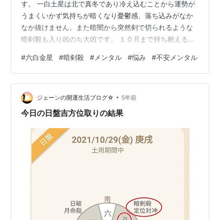
す。 一白土星は北で真冬であり冷え込むことから運勢が
うまくいかず気持ちが暗くなり憂鬱感、落ち込みがなか
なか抜けません。また暗闇から突然剣で切られるような
暗剣殺も入り凶のち大凶です。 １０月まで持ち耐えるた
めにはメンタルをケアしていかなければなりません。 そ
#
六白金星
#
暗剣殺
#
メンタル
#
悩み
#
不安メンタル
こで六白金星の人たちが少しでも精神的に楽になれるよ
うな漢方薬を紹介していきます。①逍遥散 まじめで親分
肌の六白金星さんは自分の計画した通り、段取りがうま
•
くいかないとダメージを受けやすいです。 肝は体全体の
ジェーンの開運生活ブログ☆
5年前
気の流れを調節する器官ですが、怒傷肝といわれ思い通
今日の日盤吉方位取りの結果
りに事が進まなかったり、横槍が入ったりす…