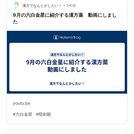
移住者でごった返していて、住宅事情は最悪だったよう
•
漢方でなんとかしたい！
3年前
です。 なので、幕府は数十年の一度の頻度で「江…
9月の六白金星に紹介する漢方薬 動画にしまし
た
youtu.be
#
六白金星
#
暗剣殺