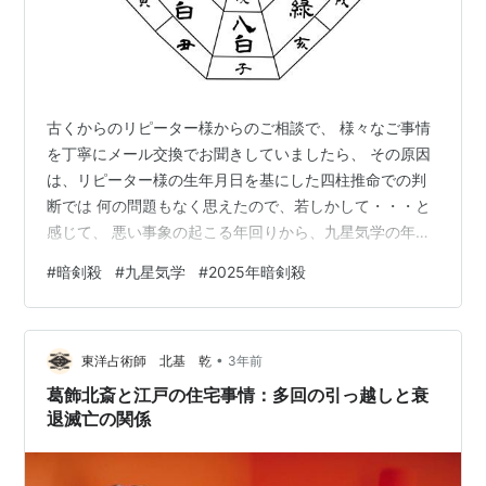
古くからのリピーター様からのご相談で、 様々なご事情
を丁寧にメール交換でお聞きしていましたら、 その原因
は、リピーター様の生年月日を基にした四柱推命での判
断では 何の問題もなく思えたので、若しかして・・・と
感じて、 悪い事象の起こる年回りから、九星気学の年次
別の判断をしてみたところ、 過去の引っ越し移転で凶方
#
暗剣殺
#
九星気学
#
2025年暗剣殺
位を用いてる場合に出る現象と完全に合致しました。 そ
こで急遽、過去の引っ越しの方位と年月日を調べてもら
って 改めて見てみたところ、、、。 直近の引っ越しでは
•
私がちゃんと判断させていただいてたので、 年月ともに
東洋占術師 北基 乾
3年前
吉方位を用いていて問題はなかったのですが、 本当の問
葛飾北斎と江戸の住宅事情：多回の引っ越しと衰
題は数十年前の引っ越し時に、 …
退滅亡の関係