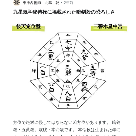
•
うまくゆかない原因がそこにあると思ってその旨を伝え
東洋占術師 北基 乾
2年前
て、次回、バイト先を見つけるときは年月ともに吉方位
九星気学秘傳禄に掲載された暗剣殺の恐ろしさ
を選ぶようにともアドバイスしていました。 そうし…
方位で絶対に侵してはならない凶方位があります。 暗剣
殺・五黄殺。歳破・本命殺です。 本命殺は生まれた年に