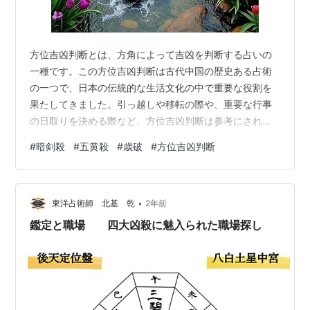
方位吉凶判断とは、方角によって吉凶を判断する占いの
一種です。この方位吉凶判断は古代中国の歴史ある占術
の一つで、日本の伝統的な生活文化の中で重要な役割を
果たしてきました。引っ越しや移転の際や、重要な行事
の日取りを決める際など、方位吉凶判断は参考にされて
きたのです。また、個人の運勢を占う際にも、方角との
#
暗剣殺
#
五黄殺
#
歳破
#
方位吉凶判断
関係性が重視されることがあります。 【九星気学秘傳
禄】（プロ仕様） 税込み 3025円 Amazon
https://amzn.to/3G713fS 👆クリック👆楽天Books
•
https://a.r10.to/h5m8tH 👆クリック👆 #パブファンセル
東洋占術師 北基 乾
2年前
フ#九星気学#暗剣殺#五黄殺#本命殺#歳破 …
鑑定と職場 四大凶殺に魅入られた職場探し