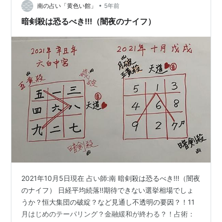
•
対冲は特に注意。 本当はあまり行きたくなかったけど、
南の占い「黄色い館」
5年前
仕方ない。。。 朝10時半までに実家に必要があったの
暗剣殺は恐るべき!!!（闇夜のナイフ）
で、余裕を見て出発したつもりで…
2021年10月5日現在 占い師:南 暗剣殺は恐るべき!!!（闇夜
のナイフ） 日経平均続落!!期待できない選挙相場でしょ
うか？恒大集団の破綻？など見通し不透明の要因？！11
月はじめのテーパリング？金融緩和が終わる？！占術：