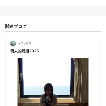
犯しても滅亡は断じて免れない。若しまたこの方位に向
かって事を計り行へば、他殺、又は他発的とも称すべき
疾病、災禍を蒙りその事態は根底から覆滅するのであ
る。」（「方位明鑑」園田真次郎）
関連ブログ
•
7ヶ月前
個人的総括2025