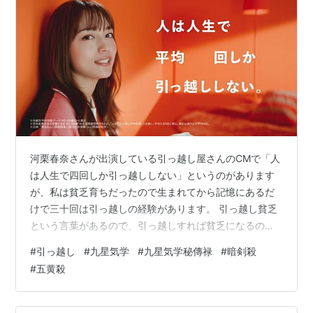
河栗春奈さんが出演している引っ越し屋さんのCMで「人
は人生で四回しか引っ越ししない」というのがあります
が、私は貧乏育ちだったので生まれてから記憶にあるだ
けで三十回は引っ越しの経験があります。 引っ越し貧乏
という言葉があるので、引っ越しすれば貧乏になるの
か、それとも貧乏だから引っ越しをするのか。 確かに借
#
引っ越し
#
九星気学
#
九星気学秘傳禄
#
暗剣殺
家住まいだと気楽に何度も引っ越しもできますが、持ち
#
五黄殺
家だとそうは簡単には引っ越しはできません。 江戸の浮
世絵師の葛飾北斎は生涯９３回も引っ越したようです
が、それとは無関係ですが当時の江戸は地方からの不法