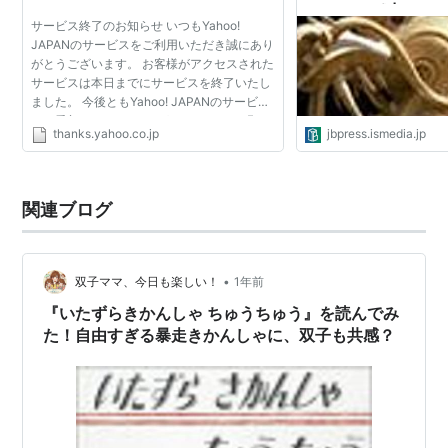
と各国の思惑 | JBpre
黒澤明の企画を当時勢いのあった独立プロダクション、
サービス終了のお知らせ いつもYahoo!
レス)
JAPANのサービスをご利用いただき誠にあり
キャノン・フィルムが映画化。アンドレイ・コンチャロ
がとうございます。 お客様がアクセスされた
フスキーの演出と、当時は珍しく悪役を演じたと評され
サービスは本日までにサービスを終了いたし
ました。 今後ともYahoo! JAPANのサービス
たジョン・ヴォイトの凝ったメイクと熱演でもって、迫
をご愛顧くださいますよう、よろしくお願い
力満点のアクション・ドラマになった。
thanks.yahoo.co.jp
jbpress.ismedia.jp
いたします。
アカデミー賞
関連ブログ
候補：編集賞、主演男優賞（ジョン・ヴォイト）、
助演男優賞（エリック・ロバーツ）
•
双子ママ、今日も楽しい！
1年前
『いたずらきかんしゃ ちゅうちゅう』を読んでみ
た！自由すぎる暴走きかんしゃに、双子も共感？