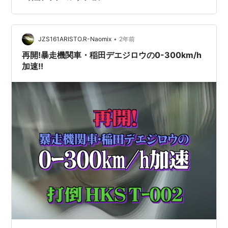
く。 単なるアクション・パニック映画にとどまらず、人
間の存在そのものを問う、荒々しくも哲学的な鉄道サ…
•
JZS161ARISTO.R-Naomix
2年前
再開!暴走機関車・稲田デエジロウの0-300km/h
加速!!