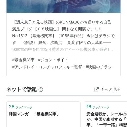
カイル・T・ヘフナー
ジョン・P・ライアン
T・K・カーター
【週末息子と見る映画】のKONMA08がお送りする自己
ケネス・マクミラン
満足ブログ 【０８映画缶】 間もなく開演です！！
No.1612 【暴走機関車】（1985年作品） 今回はチラシで
ステイシー・ピックレン
す。 《解説》 興奮、沸騰点。 見渡す限りの大草原――
ウォルター・ワイアット
猛吹雪の中を巨大な４重連のディーゼル機関車が時速150
エドワード・バンカー
キロで暴走しつづける！この【暴走機関車】の原案は黒
#
暴走機関車
#
ジョン・ボイト
ダニー・トレホ
澤明。20年以上も前に黒澤はこの傑作シナリオを完成さ
#
アンドレイ・コンチャロフスキー監督
#
映画のチラシ
せ日本人として初の海外との本格合作を企てたが種々の
概要
理由から、この壮大な企画は実現しなかった。しかし、
このとにかく面白い脚本を捨てておくことはないと数人
凶悪犯のマニーと彼に憧れる若者バックはアラスカの刑
ネットで話題
もっと見る
の人々が映画化を志したが様々な障害がつきまとい映画
務所を脱獄し、機関車に乗り込む。だが発車直後に機関
化不可能とされていたが…
士が心臓発作を起こして転落、機関車はスピードを上げ
26
16
ブックマーク
ブックマーク
て行く。事態を察知した鉄道会社は何とか収拾を図る一
韓国マンガ 「暴走機関車」
安全運転か、レールの
方、マニーとは宿敵の刑務所長ランケンもヘリコプター
か、中国が牽引する「
で追跡して来る。
車」 「一帯一路」構