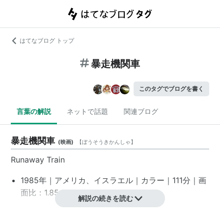
はてなブログ トップ
暴走機関車
このタグでブログを書く
言葉の解説
ネットで話題
関連ブログ
暴走機関車
(
映画
)
【
ぼうそうきかんしゃ
】
Runaway Train
1985年｜アメリカ、イスラエル｜カラー｜111分｜画
面比：1.85:1
解説の続きを読む
スタッフ