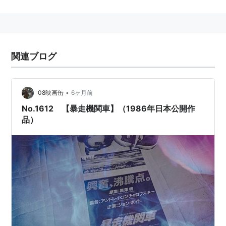
監督：
アンドレイ・コンチャロフスキー
製作：
ヨーラン・グローバス
、
メナハム・ゴーラン
製作総指揮：
ロバート・A・ゴールドストン
、
ヘンリ
関連ブログ
ー・ウェインスタイン
、
ロバート・ホイットモア
脚本：
ジョルジェ・ミリチェヴィク
、
ポール・ジン
デル
、
エドワード・バンカー
•
08映画缶
6ヶ月前
原案：
黒澤明
、
菊島隆三
、
小国英雄
No.1612 【暴走機関車】（1986年日本公開作
撮影：
アラン・ヒューム
品）
編集：
ヘンリー・リチャードソン
音楽：
トレヴァー・ジョーンズ
キャスト
ジョン・ヴォイト
エリック・ロバーツ
レベッカ・デモーネイ