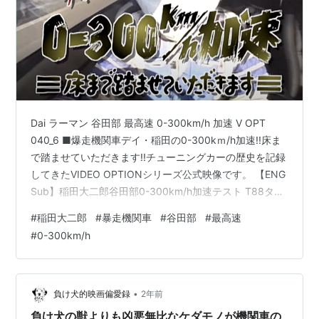
Dai ラーマン 谷田部 最高速 0-300km/h 加速 V OPT
040_6 ■爆走機関車デイ・稲田の0-300kｍ/h加速!!床ま
で踏ませていただきます!!チューニングカーの歴史を記録
してきたVIDEO OPTIONシリーズ公式映像です。 【ENG
Sub】稲田大二郎谷田部0-300km/h加速テスト T88ター
ビン特集 V-OPT045_6 0発進から300km/hまでの加速タ
#
稲田大二郎
#
暴走機関車
#
谷田部
#
最高速
イムテスト。今回はトラストで扱う最大のT88タービン
#
0-300km/h
装着車の特集。1回目はハーフウエットで記録はいまいち
伸びなかったが、2回目の路面はドライ。R33GT-Rのト
ップシークレット、トップフューエル、RSヤマモト、…
•
負け犬的映画偏愛録
2年前
負け犬の獣よりも凶悪無比なケダモノが機関車の