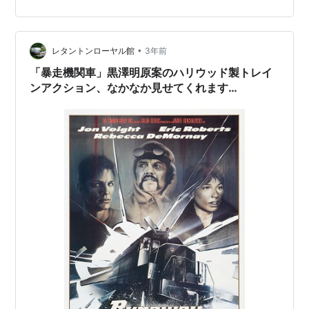
いく映画業界にあって、映画化が果たせないまま、脚本
のネームバリューだけが不滅のままレジェンドと化して
いく脚本があるもので、この「暴走機関車」は長年、業
界関係者、映画ファンの間では不滅のブラックホールの
•
レタントンローヤル館
3年前
ような一つのエンブレムとなっていた。 それ…
「暴走機関車」黒澤明原案のハリウッド製トレイ
ンアクション、なかなか見せてくれます…