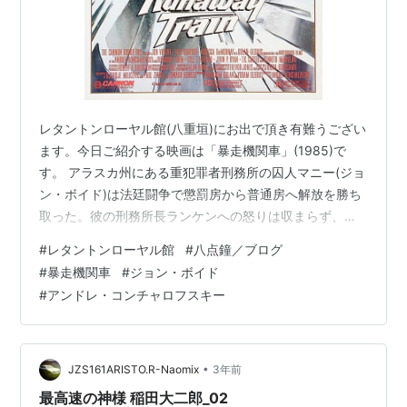
レタントンローヤル館(八重垣)にお出で頂き有難うござい
ます。今日ご紹介する映画は「暴走機関車」(1985)で
す。 アラスカ州にある重犯罪者刑務所の囚人マニー(ジョ
ン・ボイド)は法廷闘争で懲罰房から普通房へ解放を勝ち
取った。彼の刑務所長ランケンへの怒りは収まらず、脱
獄して奴を見返してやることだった。マニーは仲間バッ
#
レタントンローヤル館
#
八点鐘／ブログ
ク(エリック・ロバーツ)と共に脱獄して、四重連ディーゼ
#
暴走機関車
#
ジョン・ボイド
ル機関車に乗り込んで逃亡するまでは良かったが、機関
#
アンドレ・コンチャロフスキー
士が心臓発作で倒れてしまい暴走機関車にはマニー、バ
ックと副機関士サラが残されてしまった。所長ランケン
はマニーを見つけ、執拗に追跡するのだが… 黒澤監督の
脚本を読んだ方々によるこの作品…
•
JZS161ARISTO.R-Naomix
3年前
最高速の神様 稲田大二郎_02