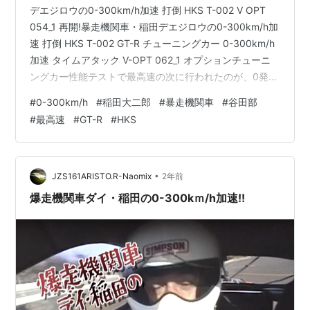
デエジロウの0-300km/h加速 打倒 HKS T-002 V OPT
054_1 再開!暴走機関車・稲田デエジロウの0-300km/h加
速 打倒 HKS T-002 GT-R チューニングカー 0-300km/h
加速 タイムアタック V-OPT 062_1 オプションチューニ
ングカー性能テストで最高速の次に行われたのが、0発進
でいかに早く300km/hに到達できるかを競ったテスト
#
0-300km/h
#
稲田大二郎
#
暴走機関車
#
谷田部
だ。1996年12月、HKS T-002 R33 GT-Rが17秒台という
#
最高速
#
GT-R
#
HKS
記録をたたき出し、これがすべてのチューナーの目標
に。そして今回、東名パワード、ヴェイルサイド、トッ
プシークレット、リコーレーシングが挑戦す…
•
JZS161ARISTO.R-Naomix
2年前
爆走機関車ダイ・稲田の0-300kｍ/h加速!!