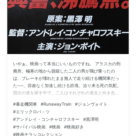
いやぁ、映画って本当にいいものですね。 アラスカの刑
務所。極寒の地から脱獄した二人の男が飛び乗ったの
は、ブレーキが壊れたまま無人で走り続ける機関車だっ
た──。容赦なく加速し続ける鉄塊。迫り来る死の気配。
脱出の道を探す中で、二人はそれぞれの過去と向き合
い、人間としての尊厳を試されていく。 監督は旧ソ連出
#
暴走機関車
#
RunawayTrain
#
ジョンヴォイト
身の名匠アンドレイ・コンチャロフスキー。そして原案
#
エリックロバ－ツ
は黒澤明という贅沢な布陣。主演はジョン・ヴォイトと
#
アンドレイ・コンチャロフスキー
#
黒澤明
エリック・ロバーツ。筋肉でも武器でもなく、「生き抜
#
サバイバル映画
#
映画
#
映画好き
く意思」と「魂」で闘う男たちの姿がスクリーンを貫
#
映画チラシコレクション