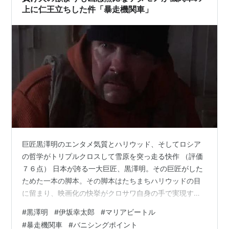
上に仁王立ちした件「暴走機関車」
巨匠黒澤明のエンタメ気質とハリウッド、そしてロシア
の哲学がトリプルクロスして雪原を突っ走る快作 （評価
７６点） 日本が誇る一大巨匠、黒澤明。その巨匠がした
ためた一本の脚本。その脚本はたちまちハリウッドの目
に留まり、映画化の快挙がクロサワ自身の手で実現する
はずだった。しかし、その企画が頓挫、その脚本は長ら
#
黒澤明
#
伊坂幸太郎
#
マリアビートル
く一つの伝説となった。 膨大な企画が浮かんでは消えて
#
暴走機関車
#
バニシングポイント