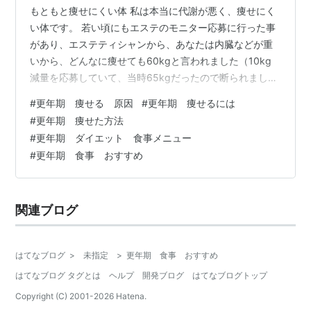
もともと痩せにくい体 私は本当に代謝が悪く、痩せにく
い体です。 若い頃にもエステのモニター応募に行った事
があり、エステティシャンから、あなたは内臓などが重
いから、どんなに痩せても60kgと言われました（10kg
減量を応募していて、当時65kgだったので断られまし
た） そこからは痩せる事は諦め‥ 不妊治療の時に甲状腺
#
更年期 痩せる 原因
#
更年期 痩せるには
低下症（体重増加などの症状があります）のせいもある
#
更年期 痩せた方法
のか… 更年期までは60kg前後を保っていたのですが（こ
#
更年期 ダイエット 食事メニュー
の辺りが調子良い）、不妊治療中にまた65kgを越え、若
#
更年期 食事 おすすめ
い時は手術、入院で減ったんですが… 前回（４年前（45
歳））の腸管子宮内膜症の腸の手術をした時、入院前に
外科の先生から『腸は…
関連ブログ
はてなブログ
>
未指定
>
更年期 食事 おすすめ
はてなブログ タグとは
ヘルプ
開発ブログ
はてなブログトップ
Copyright (C) 2001-
2026
Hatena.